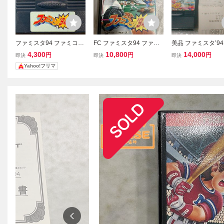
ファミスタ94 ファミコン
FC ファミスタ94 ファミ
美品 ファミスタ’94
ソフト NAMCOT
コン ナムコ NAMCOT 箱
付き ハガキ 保証書
4,300
10,800
14,000
円
円
円
即決
即決
即決
説
用シール ナムコ Na
Yahoo!フリマ
ファミスタ94 フ
ファミリーコンピ
任天堂Nintendo