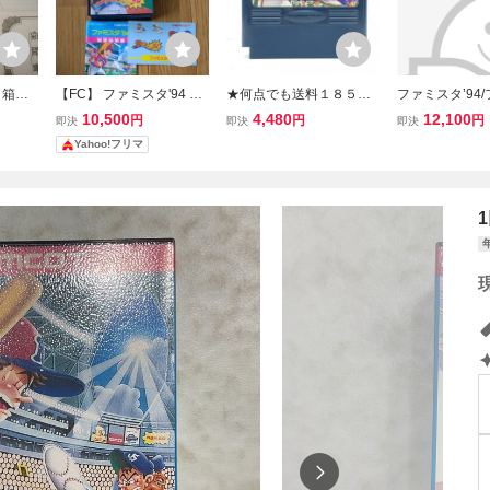
 箱説
【FC】 ファミスタ'94 フ
★何点でも送料１８５円
ファミスタ’94
 未使
ァミコン
★ ファミスタ’94 ファミ
10,500
4,480
12,100
円
円
円
即決
即決
即決
mco
コン ソ45レ即発送 FC ソ
Yahoo!フリマ
ァミコン
フト 動作確認済み
ュータ