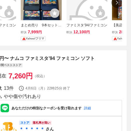
/ファミコン
まとめ売り 9本セット
ファミスタ’94/ファミコン
【美品・完
ファミスタコンプリー
タ86〜94
7,999
12,100
28,40
円
円
即決
即決
即決
ト FC ファミコン
9タイトル
Yahoo!フリマ
Yahoo!
レトロゲーム ナムコ
タジアム 
プロ野球 ファミスタ94
1円〜 ナムコ ファミスタ’94 ファミコン ソフト
年間ベストストア
7,260
円
現在
（税込）
13
件
4月6日（月）22時25分
終了
やや傷や汚れあり
あなただけの特別なクーポンを受け取れます
詳細
ストア
落札率が高い
＊ ＊ ＊ ＊ ＊
さん