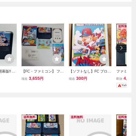
送料無料
幕版!! 19
【FC・ファミコン】 ファ
【ソフトなし】FC プロ野
ファミスタ9
ナムコ 任天堂
ミスタ '94 外箱あり 取
球ファミリースタジアム
ソフト NAM
3,655
300
4,300
円
円
現在
現在
即決
ファミリーコン
説あり シールあり 保
箱・説明書・ハガキ付 ナ
Yahoo!
コン FC
証書あり ハガキあり
ムコ ファミコン ファミス
 カートリ
タ 空箱
送料無料
送料無料
送料無料