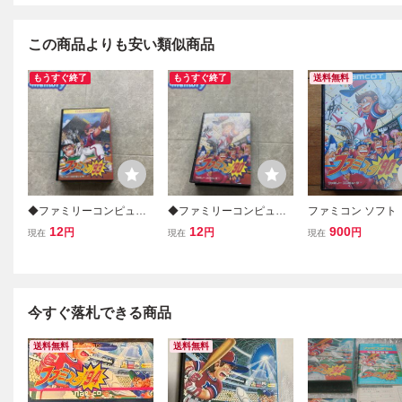
この商品よりも安い類似商品
もうすぐ終了
もうすぐ終了
送料無料
◆ファミリーコンピュー
◆ファミリーコンピュー
ファミコン ソフト
ター/ファミコン/FC ファ
ター/ファミコン/FC ファ
ミスタ90・ナムコ
12
12
900
円
円
円
現在
現在
現在
ミスタ’93 ソフト
ミスタ’90 ソフト
書有り
今すぐ落札できる商品
送料無料
送料無料