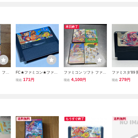
本日終了
 ファ
FC★ファミコン★ファミ
ファミコン ソフト ファミ
ファミスタ'89 開
 説明
スタ92★ナムコ★クリッ
スタ 89 90 水島新司の大
89 NAMCO 
171
4,100
279
円
円
円
現在
現在
現在
クポスト185円
甲子園 Jリーグファイテ
Nintendo 
ィングサッカー まとめ売
ピュータ ファミ
り
ソフト カセット
ッジ
送料無料
もうすぐ終了
送料無料