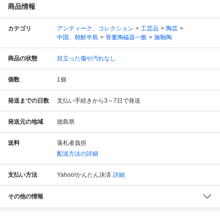
商品情報
カテゴリ
アンティーク、コレクション
工芸品
陶芸
中国、朝鮮半島
骨董陶磁器一般
施釉陶
商品の状態
目立った傷や汚れなし
個数
1
個
発送までの日数
支払い手続きから3～7日で発送
発送元の地域
徳島県
送料
落札者負担
配送方法の詳細
支払い方法
Yahoo!かんたん決済
詳細
その他の情報