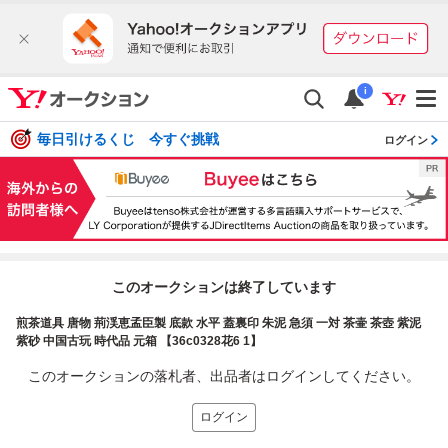
i
毎日引けるくじ 今すぐ挑戦
ログイン
このオークションは終了しています
煎茶道具 唐物 荊渓恵孟臣製 底款 水平 蓋裏印 朱泥 急須 一対 茶壷 茶壺 紫泥
紫砂 中国古玩 時代品 元箱 【36c0328花6 1】
このオークションの落札者、出品者はログインしてください。
ログイン