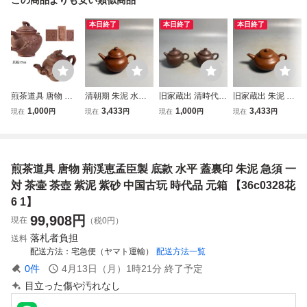
本日終了
本日終了
本日終了
煎茶道具 唐物 中
清朝期 朱泥 水平
旧家蔵出 清時代
旧家蔵出 朱泥 孟
国宜興 底款 蓋裏
孟臣 紫砂 紫泥 急
朱泥 急須 中国唐
臣 昌記 紫砂 紫泥
1,000
3,433
1,000
3,433
現在
円
現在
円
現在
円
現在
円
在印 朱泥 梅樹形
須 茶壷 煎茶道具
物 茶壷 煎茶道具
急須 茶壷 煎茶道
急須 紫泥 紫砂 茶
白泥 中国宜興 中
白泥 紫泥 孟臣 中
具 白泥 中国宜興
壷 茶壺 中国古玩
国古玩 中国美術
国宜興 中国古玩
中国古玩 中国美術
時代 【9c07091 1/
紫砂 中国美術
煎茶道具 唐物 荊渓恵孟臣製 底款 水平 蓋裏印 朱泥 急須 一
9 5】g
対 茶壷 茶壺 紫泥 紫砂 中国古玩 時代品 元箱 【36c0328花
6 1】
99,908
円
現在
（税0円）
落札者負担
送料
配送方法
宅急便（ヤマト運輸）
配送方法一覧
0
件
4月13日（月）1時21分
終了予定
目立った傷や汚れなし