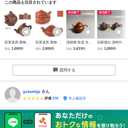
この商品も注目されています
本日終了
本日終了
煎茶道具 唐物 中
煎茶道具 唐物 小
清朝期 朱泥 水平
旧家蔵出 清時代
国宜興 底款 蓋裏
漢君 底款 漢詩彫
孟臣 紫砂 紫泥 急
朱泥 急須 中国唐
1,000
2,900
3,433
1,000
現在
円
現在
円
現在
円
現在
円
在印 朱泥 梅樹形
朱泥 急須 茶壷 茶
須 茶壷 煎茶道具
物 茶壷 煎茶道具
急須 紫泥 紫砂 茶
壺 紫泥 紫砂 中国
白泥 中国宜興 中
白泥 紫泥 孟臣 中
壷 茶壺 中国古玩
古玩 時代 【4c072
国古玩 中国美術
国宜興 中国古玩
時代 【9c07091 1/
8h4 1/4 7】g
紫砂 中国美術
質問する
9 5】g
gotamtjp
さん
評価
376
本人確認済