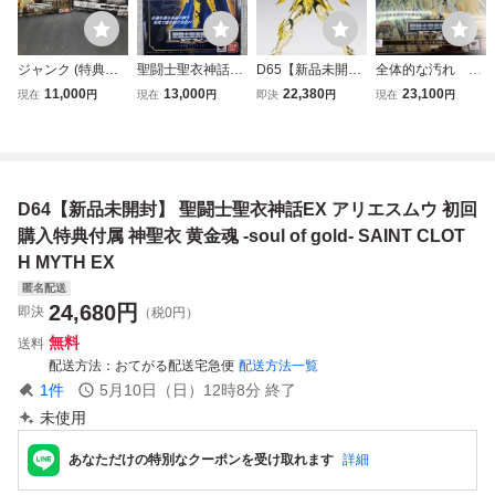
ジャンク (特典付
聖闘士聖衣神話EX
D65【新品未開
全体的な汚れ 傷
き)バンダイ レオ
アリエス ムウ 黄
封】【初版品】 聖
有り (特典付き)バ
11,000
13,000
22,380
23,100
現在
円
現在
円
即決
円
現在
円
アイオリア(神聖
金聖闘士 ゴールド
闘士聖衣神話EX
ンダイ バルゴシャ
衣) 聖闘士聖衣神
セイント 牡羊座
ライブラ童虎(神聖
カ(神聖衣) 聖闘士
話EX 聖闘士星矢
聖闘士星矢 バンダ
衣) 神聖衣 黄金魂
聖衣神話EX 聖闘
黄金魂 -soul of gol
イ フィギュア
-soul of gold- SAI
士星矢 黄金魂 -so
d-
NT CLOTH MYTH
ul of gold-/聖闘士
D64【新品未開封】 聖闘士聖衣神話EX アリエスムウ 初回
EX 聖闘士星矢
聖衣神話EX
購入特典付属 神聖衣 黄金魂 -soul of gold- SAINT CLOT
H MYTH EX
匿名配送
24,680
円
即決
（税0円）
無料
送料
配送方法
おてがる配送宅急便
配送方法一覧
1
件
5月10日（日）12時8分
終了
未使用
あなただけの特別なクーポンを受け取れます
詳細