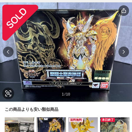
1
/
10
この商品よりも安い類似商品
送料無料
本日終了