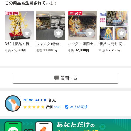
この商品も注目されています
送料無料
本日終了
D62【新品：初回
ジャンク (特典付
バンダイ 聖闘士聖
新品 未開封 初版
生産特典付】 聖闘
き)バンダイ レオ
衣神話EX レオア
聖闘士聖衣神話EX
25,380
11,000
32,000
82,750
即決
円
現在
円
即決
円
即決
円
士聖衣神話EX レ
アイオリア(神聖
イオリア（神聖
アリエスムウ 黄金
オアイオリア 神聖
衣) 聖闘士聖衣神
衣）初回特典 + 神
聖衣 神聖衣 初回
衣 黄金魂 -soul of
話EX 聖闘士星矢
台座セット 聖闘士
特典付 黄金魂 ゴ
gold- SAINT CLO
黄金魂 -soul of gol
星矢 黄金魂 -soul
ッドクロス 聖闘士
TH MYTH EX 聖闘
d-
of gold-
小宇宙列伝 私服 s
質問する
士星矢 LEO AIORI
oul of gold
A
NEW_ACCK
さん
評価
332
本人確認済