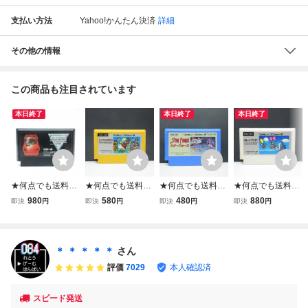
支払い方法
Yahoo!かんたん決済
詳細
その他の情報
この商品も注目されています
本日終了
本日終了
本日終了
★何点でも送料１
★何点でも送料１
★何点でも送料１
★何点でも送料１
８５円★ ハイウェ
８５円★ スーパー
８５円★ スターフ
８５円★ バルーン
980
580
480
880
即決
円
即決
円
即決
円
即決
円
イスター ファミコ
マリオブラザーズ
ォース ファミコン
ファイト BALLOO
ン チ21！レ即発
ファミコン ツ30
タ44レ即発送 FC
N FIGHT ファミコ
送 FC ソフト 動作
レ即発送 FC ソフ
ソフト 動作確認済
ン ツ20レ即発送 F
確認済み
ト 動作確認済み
み
C ソフト 動作確認
＊ ＊ ＊ ＊ ＊
さん
済み
評価
7029
本人確認済
スピード発送