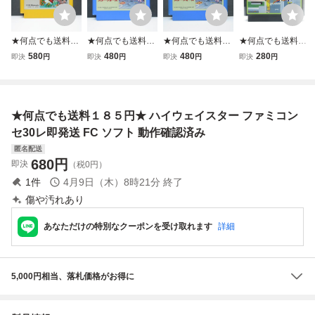
★何点でも送料１
★何点でも送料１
★何点でも送料１
★何点でも送料１
８５円★ スーパー
８５円★ スターフ
８５円★ スターフ
８５円★ ファミリ
580
480
480
280
即決
円
即決
円
即決
円
即決
円
マリオブラザーズ
ォース ファミコン
ォース ファミコン
ーサーキット ファ
ファミコン ツ30
タ44レ即発送 FC
チ45レ即発送 FC
ミコン セ23レ即
レ即発送 FC ソフ
ソフト 動作確認済
ソフト 動作確認済
発送 FC ソフト 動
ト 動作確認済み
み
み
作確認済み
★何点でも送料１８５円★ ハイウェイスター ファミコン
セ30レ即発送 FC ソフト 動作確認済み
匿名配送
680
円
即決
（税0円）
1
件
4月9日（木）8時21分
終了
傷や汚れあり
あなただけの特別なクーポンを受け取れます
詳細
5,000円相当、落札価格がお得に