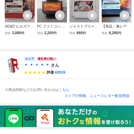
AD&D ヒルズファ
FC ファミコンソ
ジャストブリード
【美品・激レア・
ー ファミコン FC
フト タイムズ オ
ファミコン FC
動作確認済】FC
3,080
2,200
660
8,280
現在
円
現在
円
現在
円
現在
円
ブ ロア 失われた
ファミコン『AD&
メダリオン
D ヒーローオブラ
ンス』 コレクタ
ー・マニア必見・
まとめて・大量
ストア
落札率が高い
＊ ＊ ＊ ＊ ＊
さん
評価
43019
※商品削除などのお問い合わせは
こちら
ストアの情報
ニュースレター配信登録