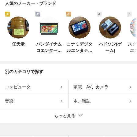
人気のメーカー・ブランド
1
2
3
4
5
任天堂
バンダイナム
コナミデジタ
ハドソン(ゲ
スク
コエンターテ
ルエンタテイ
ーム)
エ
インメント
ンメント
別のカテゴリで探す
コンピュータ
家電、AV、カメラ
音楽
本、雑誌
もっと見る