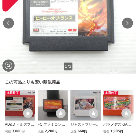
1
/
2
この商品よりも安い類似商品
本日終了
本日終了
AD&D ヒルズファ
FC ファミコンソ
ジャストブリード
パラメデス GAMJI
ー ファミコン FC
フト タイムズ オ
ファミコン FC
07 ファミコン
3,080
2,200
660
1,905
現在
円
現在
円
現在
円
現在
円
ブ ロア 失われた