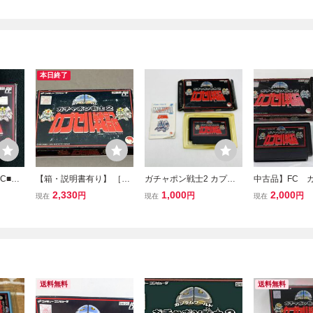
本日終了
C■SD
【箱・説明書有り】 ［F
ガチャポン戦士2 カプセ
中古品】FC 
ル戦記■
C］SDガンダム ガチャポ
ル戦記 バンダイ◆動作確
戦士２ カプ
2,330
1,000
2,000
円
円
円
現在
現在
現在
ン戦士2 カプセル戦記
認済 端子清掃 現状品 箱
箱・説明書・
説付 任天堂 ファミコン F
り 箱に難あり
C レトロゲーム SDガンダ
裏落書きあり 
ムワールド
落書きあり
送料無料
送料無料