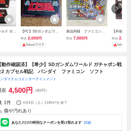
ールド ガチ
【FC】SDガンダムワー
新品同様 ファミコン F
【外箱のみ】
カプセル戦
ルド ガチャポン戦士2 カ
C SDガンダム ガチャポ
ダムワール
2,000
7,000
2,290
円
円
即決
即決
即決
き 【 FC
プセル戦記 ファミコンソ
ン戦士3 英雄戦記
戦士2 カプ
Yahoo!フリマ
Yahoo!
No.123
フト 後期版
ミコン
【動作確認済】【希少】SDガンダムワールド ガチャポン戦
士2 カプセル戦記 バンダイ ファミコン ソフト
バンダイナムコエンターテインメント
4,500
円
現在
（税0円）
1
件
4月4日（土）21時47分
終了
傷や汚れあり
あなただけの特別なクーポンを受け取れます
詳細