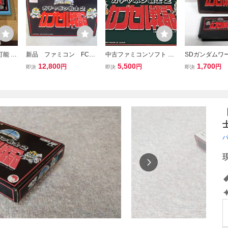
能 F
新品 ファミコン FC
中古ファミコンソフト SD
SDガンダムワ
 カプ
ガチャポン戦士2 カプセ
ガンダム2 カプセル戦記
ャポン戦士2 
12,800
5,500
1,700
円
円
円
即決
即決
即決
 水色
ル戦記
記 コピー箱付
ラザラ
/ ファミコン 】 
書 あ
27