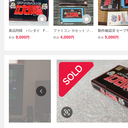
新品同様 バンダイ FC
ファミコン カセット ソフ
動作確認済 セーブ可
ファミコン SDガンダム
ト SDガンダム ガチャポ
C ガチャポン戦士2
9,000
4,000
5,000
円
円
円
即決
即決
即決
ワールド ガチャポン戦
ン戦士2 カプセル戦記 FC
セル戦記 ブルー 青
士２ カプセル戦記
箱付き
後期 FFマーク ザ
ファミコン 箱 説明
り