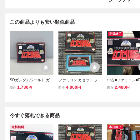
ン ソフト
この商品よりも安い類似商品
本日終了
SDガンダムワールド ガチ
ファミコン カセット ソフ
中古■ファミコン■F
ャポン戦士2 カプセル戦
ト SDガンダム ガチャポ
ガンダム2 カプセ
1,730
4,000
2,480
円
円
円
現在
即決
現在
記 ファミリーコンピュー
ン戦士2 カプセル戦記 FC
ネコポス発送対応
タ用ゲームソフト 箱 取扱
箱付き
説明書付き
今すぐ落札できる商品
送料無料
本日終了