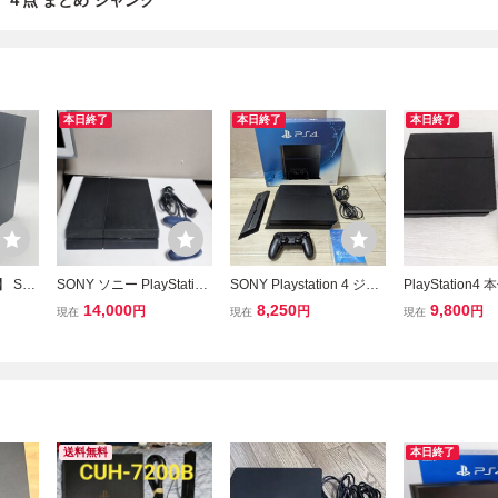
 ４点 まとめ ジャンク
本日終了
本日終了
本日終了
】 SO
SONY ソニー PlayStation
SONY Playstation 4 ジェ
PlayStation4 
H-120
4 PS4 CUH-1200A
ットブラック CUH-1200
200A ジェッ
14,000
8,250
9,800
円
円
円
現在
現在
現在
tion4
A PS4 本体 ゲーム機
500GB PS4
ントロ
料無料】
送料無料
本日終了