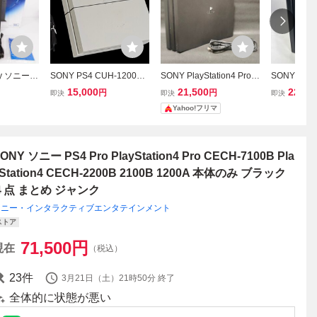
 ソニー P
SONY PS4 CUH-1200A
SONY PlayStation4 Pro
SONY PS4 
S4 本体 CU
ホワイト PlayStation4 プ
ジェット・ブラック 本体
0B ブラッ
15,000
21,500
22,00
円
円
即決
即決
即決
GB ブラッ
レイステーション4 グレ
PS4
認済 初期化済 
Yahoo!フリマ
5〇
イシャーホワイト
ation4 PS4
ONY ソニー PS4 Pro PlayStation4 Pro CECH-7100B Pla
Station4 CECH-2200B 2100B 1200A 本体のみ ブラック
４点 まとめ ジャンク
ソニー・インタラクティブエンタテインメント
ストア
71,500
円
現在
（税込）
23
件
3月21日（土）21時50分
終了
全体的に状態が悪い