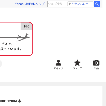
Yahoo! JAPAN
ヘルプ
ギランバレー症候群
マイオク
ウォッチ
出品
100B 1200A 本