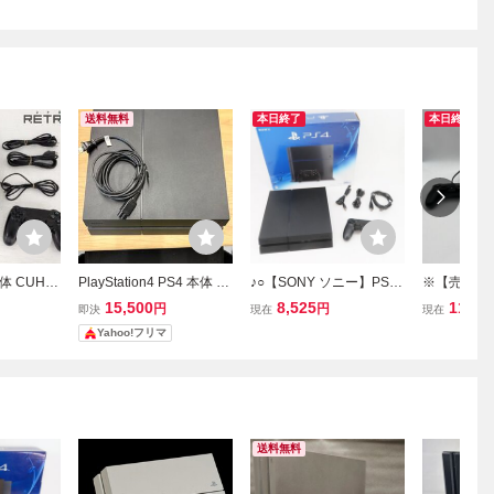
送料無料
本日終了
本日終了
本体 CUH-1
PlayStation4 PS4 本体 C
♪○【SONY ソニー】PS4
※【売り切り
ト・ブラック
UH-1200A ブラック
本体 500GB CUH-1200A
（ソニー）Pla
15,500
8,525
11
円
円
円
即決
現在
現在
 【即決で送
ジェットブラック
プレイステー
Yahoo!フリマ
レステ4 CU
電確認済み
送料無料