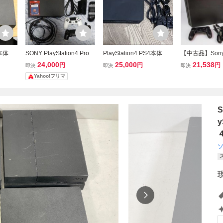
 本体 C
SONY PlayStation4 Pro
PlayStation4 PS4本体 SO
【中古品】Sony
ク
ジェットブラック 本体 コ
NY ソニー 1TB CUH-200
layStation4 P
24,000
25,000
21,538
円
円
円
即決
即決
即決
ントローラー2個付き PS
0B 後期型 動作確認済 初
H-1200A 500
Yahoo!フリマ
4 CUH-7200B
期化済み 中古品 ジェット
ク 〇YR-5512
ブラック コントローラー
付属
S
y