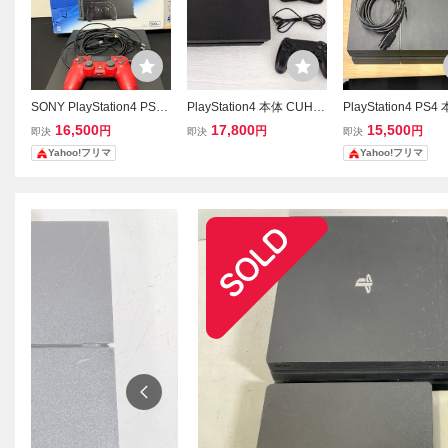
SONY PlayStation4 PS4
PlayStation4 本体 CUH-1
PlayStation4 PS4
本体 500GB CUH-1200A
200A ジェット・ブラック
UH-1200A ブラッ
16,500
17,800
15,500
円
円
円
即決
即決
即決
ジェットブラック 箱付き
500GB PS4 【即決で送
Yahoo!フリマ
Yahoo!フリマ
料無料】