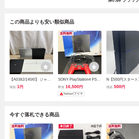
体のみ ブラック
この商品よりも安い類似商品
送料無料
【A0382/140/0】 ジャン
SONY PlayStation4 PS4
N【500円スタート
ク PS4 プレイステーショ
本体 500GB CUH-1200A
NY ソニー PS4 CU
1
16,500
500
円
円
円
現在
即決
現在
ン4 PlayStation4 本体 SO
ジェットブラック 箱付き
0A ブラック PlaySta
Yahoo!フリマ
NY ソニー 5台セット 110
プレステ4 本体 コ
0A 1200A 2000A 2100A
ーラー2点
7200B 初期化済
今すぐ落札できる商品
送料無料
本日終了
送料無料