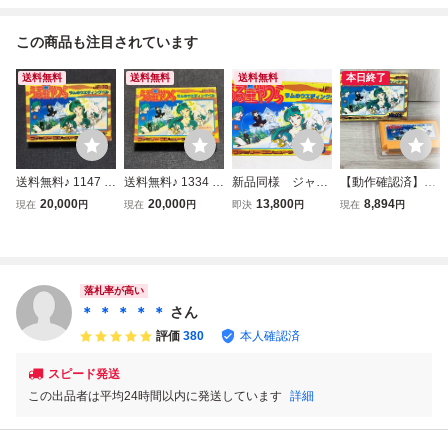
この商品も注目されています
送料無料
送料無料
送料無料
本日終了
送料無料♪ 1147 美
送料無料♪ 1334 未
新品同様 ジャレ
【動作確認済】FC
品♪ うる星やつら
使用新品♪ 箱ピシ♪
コ ファミコン
うる星やつら ラム
20,000
20,000
13,800
8,894
現在
円
現在
円
即決
円
現在
円
ラムのウエディン
うる星やつら ラム
FC うる星やつ
のウェディングベ
グベル ファミコン
のウエディングベ
ら ラムのウエデ
ル
ファミコンソフト
ル ファミコン フ
ィングベル
同梱可能 FC
ァミコンソフト F
C 同梱可能
落札率が高い
＊ ＊ ＊ ＊ ＊
さん
評価
380
本人確認済
スピード発送
この出品者は平均24時間以内に発送しています
詳細