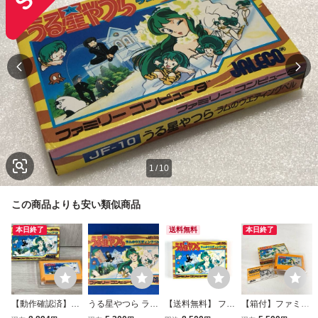
1
/
10
この商品よりも安い類似商品
本日終了
送料無料
本日終了
【動作確認済】FC
うる星やつら ラム
【送料無料】 ファ
【箱付】ファミコ
うる星やつら ラム
のウエディングベ
ミコン うる星やつ
ンソフト うる星や