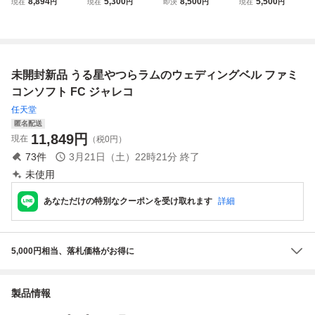
8,894
5,300
8,500
5,500
現在
円
現在
円
即決
円
現在
円
のウェディングベ
ル / 起動確認済み
ら ラムのウエディ
つら ラムのウェデ
ル
ングベル 箱説付き
ィングベル ◆200
痛みあり ジャレコ
2
Famicom Urusei Y
atsura CIB Tested
未開封新品 うる星やつらラムのウェディングベル ファミ
Jaleco
コンソフト FC ジャレコ
任天堂
匿名配送
11,849
円
現在
（税0円）
73
件
3月21日（土）22時21分
終了
未使用
あなただけの特別なクーポンを受け取れます
詳細
5,000円相当、落札価格がお得に
製品情報