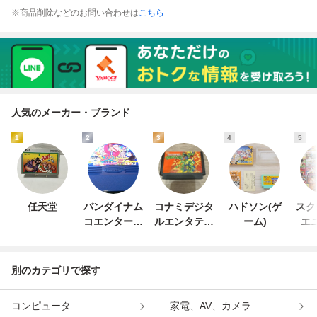
※商品削除などのお問い合わせは
こちら
人気のメーカー・ブランド
1
2
3
4
5
任天堂
バンダイナム
コナミデジタ
ハドソン(ゲ
スク
コエンターテ
ルエンタテイ
ーム)
エ
インメント
ンメント
別のカテゴリで探す
コンピュータ
家電、AV、カメラ