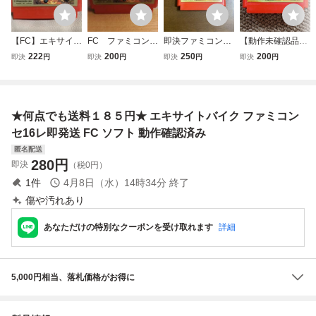
【FC】エキサイト
FC ファミコンソ
即決ファミコンソ
【動作未確認品】
バイク ファミコ
フト エキサイトバ
フト エキサイトバ
即買 FC エキサイ
222
200
250
200
即決
円
即決
円
即決
円
即決
円
ン 任天堂
イク kmg
イク
トバイク ファミコ
ンソフト8本まで
送料185円
★何点でも送料１８５円★ エキサイトバイク ファミコン
セ16レ即発送 FC ソフト 動作確認済み
匿名配送
280
円
即決
（税0円）
1
件
4月8日（水）14時34分
終了
傷や汚れあり
あなただけの特別なクーポンを受け取れます
詳細
5,000円相当、落札価格がお得に