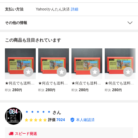
支払い方法
Yahoo!かんたん決済
詳細
その他の情報
この商品も注目されています
★何点でも送料１
★何点でも送料１
★何点でも送料１
★何点でも送料１
８５円★ エキサイ
８５円★ エキサイ
８５円★ エキサイ
８５円★ ⑱ エキ
280
280
280
280
即決
円
即決
円
即決
円
即決
円
トバイク ファミコ
トバイク ファミコ
トバイク ファミコ
サイトバイク ファ
ン ツ17レ即発送 F
ン タ42レ即発送 F
ン チ42レ即発送 F
ミコン チ44レ即
C ソフト 動作確認
C ソフト 動作確認
C ソフト 動作確認
発送 FC ソフト 動
済み
済み
済み
作確認済み
＊ ＊ ＊ ＊ ＊
さん
評価
7024
本人確認済
スピード発送