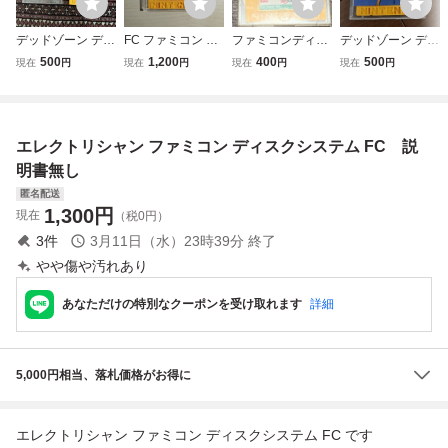
デッドゾーン ディ
FC ファミコン デ
ファミコンディス
デッドゾーン ディ
スクシステム ファ
ィスクシステム デ
クシステム エキ
スクシステム ファ
500
1,200
400
500
現在
円
現在
円
現在
円
現在
円
ミコン
ィスクカード / エ
サイティングバス
ミコン DEAD ZO
レクトリシャン
ケット 動作確認
NE ディスクカー
済み
ド
エレクトリシャン ファミコン ディスクシステム FC 説
明書無し
匿名配送
1,300
円
現在
（税0円）
3
件
3月11日（水）23時39分
終了
やや傷や汚れあり
あなただけの特別なクーポンを受け取れます
詳細
5,000円相当、落札価格がお得に
エレクトリシャン ファミコン ディスクシステム FC です