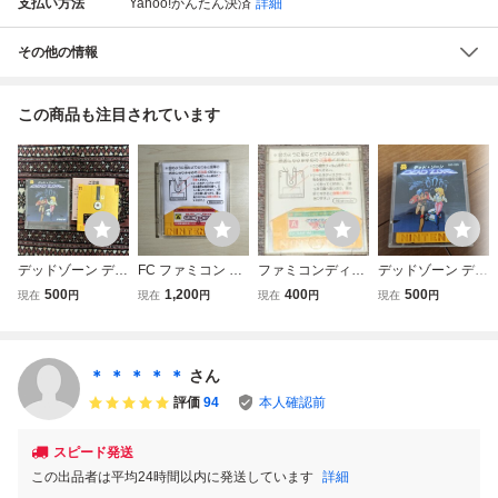
支払い方法
Yahoo!かんたん決済
詳細
その他の情報
この商品も注目されています
デッドゾーン ディ
FC ファミコン デ
ファミコンディス
デッドゾーン ディ
スクシステム ファ
ィスクシステム デ
クシステム エキ
スクシステム ファ
500
1,200
400
500
現在
円
現在
円
現在
円
現在
円
ミコン
ィスクカード / エ
サイティングバス
ミコン DEAD ZO
レクトリシャン
ケット 動作確認
NE ディスクカー
済み
ド
＊ ＊ ＊ ＊ ＊
さん
評価
94
本人確認前
スピード発送
この出品者は平均24時間以内に発送しています
詳細