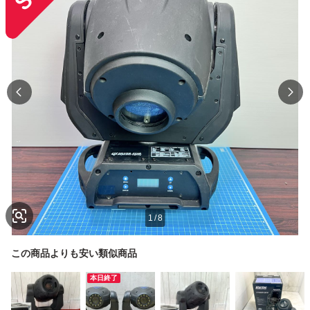
1
/
8
この商品よりも安い類似商品
本日終了