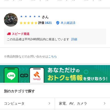
E R1X SPOT LED
ービングヘッドラ
株式会社■ムービ
ービングヘッドラ
ムービングライト
イト/V250SP/小型
ングヘッドスポッ
イト/V250SP/小型
DMX対応 動作品
ムービングヘッド
ト 2台■IM-250SW
ムービングヘッド
中古
スポット/100V/取
■ムービングライ
スポット/100V/付
＊ ＊ ＊ ＊ ＊
さん
説・付属・ケース
ト 舞台 ステージ
属・ケース付き】
評価
1621
本人確認済
付き】⑤照明舞台
照明
④照明舞台
スピード発送
この出品者は平均24時間以内に発送しています
詳細
※商品削除などのお問い合わせは
こちら
別のカテゴリで探す
コンピュータ
家電、AV、カメラ