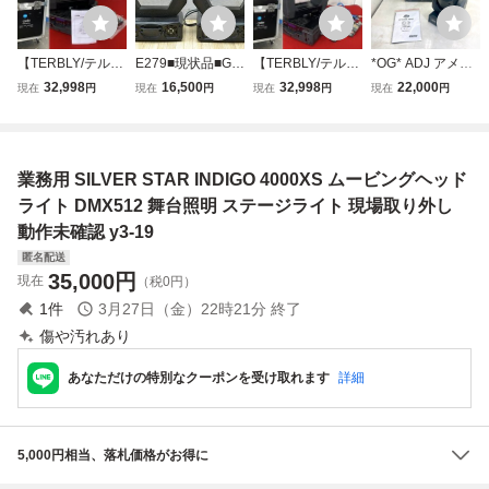
【TERBLY/テルブ
E279■現状品■Gra
【TERBLY/テルブ
*OG* ADJ アメリ
リー/業務用小型ム
phica グラフィカ
リー/業務用小型ム
カンディージェイ
32,998
16,500
32,998
22,000
現在
円
現在
円
現在
円
現在
円
ービングヘッドラ
株式会社■ムービ
ービングヘッドラ
STINGER SPOT
イト/V250SP/小型
ングヘッドスポッ
イト/V250SP/小型
ムービングヘッド
ムービングヘッド
ト 2台■IM-250SW
ムービングヘッド
ライト 舞台 照明
スポット/100V/取
■ムービングライ
スポット/100V/付
ライブ スタジオ *
業務用 SILVER STAR INDIGO 4000XS ムービングヘッド
説・付属・ケース
ト 舞台 ステージ
属・ケース付き】
M-2400310
付き】⑤照明舞台
照明
④照明舞台
ライト DMX512 舞台照明 ステージライト 現場取り外し
動作未確認 y3-19
匿名配送
35,000
円
現在
（税0円）
1
件
3月27日（金）22時21分
終了
傷や汚れあり
あなただけの特別なクーポンを受け取れます
詳細
5,000円相当、落札価格がお得に