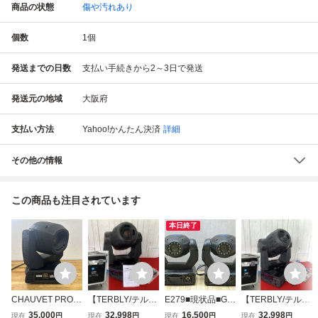
商品の状態
傷や汚れあり
個数
1
個
発送までの日数
支払い手続きから2～3日で発送
発送元の地域
大阪府
支払い方法
Yahoo!かんたん決済
詳細
その他の情報
この商品も注目されています
本日終了
CHAUVET PROF
【TERBLY/テルブ
E279■現状品■Gra
【TERBLY/テルブ
ESSIONAL ROGU
リー/業務用小型ム
phica グラフィカ
リー/業務用小型ム
35,000
32,998
16,500
32,998
現在
円
現在
円
現在
円
現在
円