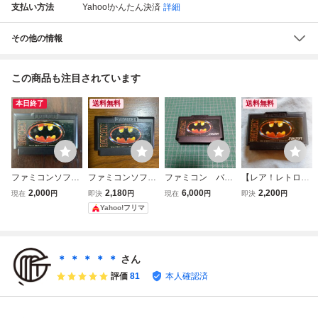
支払い方法
Yahoo!かんたん決済
詳細
その他の情報
この商品も注目されています
本日終了
送料無料
送料無料
ファミコンソフト
ファミコンソフト
ファミコン バッ
【レア！レトロFC
☆バットマン
バットマン
トマン BATMAN
ファミコンソフ
2,000
2,180
6,000
2,200
現在
円
即決
円
現在
円
即決
円
サン電子 サン
ト】サンソフト
Yahoo!フリマ
ソフト
バットマン BAT
MAN 洋画アクシ
ョンゲーム 初期
動作確認済 送料
＊ ＊ ＊ ＊ ＊
さん
無料 箱、説明書
評価
81
本人確認済
無し