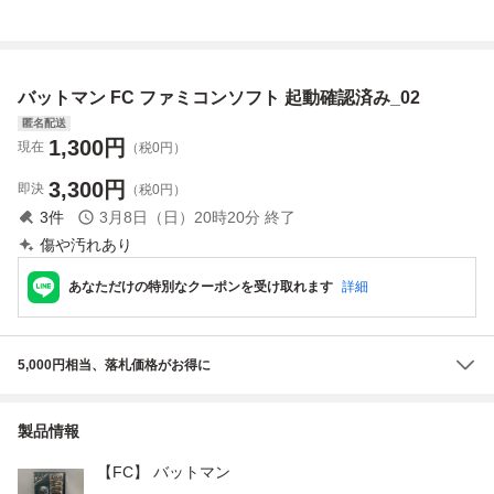
認済
み 動作未確認
バットマン FC ファミコンソフト 起動確認済み_02
匿名配送
1,300
円
現在
（税0円）
3,300
円
即決
（税0円）
3
件
3月8日（日）20時20分
終了
傷や汚れあり
あなただけの特別なクーポンを受け取れます
詳細
5,000円相当、落札価格がお得に
製品情報
【FC】 バットマン