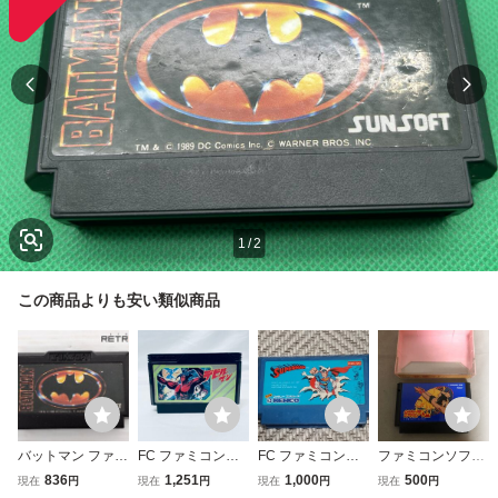
1
/
2
この商品よりも安い類似商品
バットマン ファミ
FC ファミコンソ
FC ファミコンカ
ファミコンソフト
コン FC
フト デビルマン
セット スーパーマ
FC ファミコン 鉄
836
1,251
1,000
500
現在
円
現在
円
現在
円
現在
円
ソフトのみ 起動確
ン ソフトのみ
腕アトム ソフトの