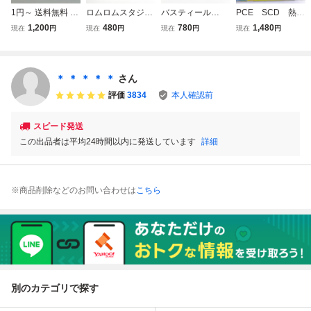
1円～ 送料無料 P
ロムロムスタジア
バスティール
PCE SCD 熱血
Cエンジン CD-RO
ム 【箱・説明書有
【箱・説明書有
高校ドッジボール
1,200
480
780
1,480
現在
円
現在
円
現在
円
現在
円
M2 熱血高校ドッ
り】清掃済 ４本ま
り】清掃済 ４本ま
部CDサッカー
ジボール部ＣＤサ
で１個口で同梱可
で１個口で同梱可
編 箱・説明書
ッカー編
ＰＣエンジン CD
ＰＣエンジン CD
付 PCエンジ
ーROM2 ROMR
ーROM2
ン スーパーCD-
＊ ＊ ＊ ＊ ＊
さん
OMスタジアム
ROMソフト
評価
3834
本人確認前
スピード発送
この出品者は平均24時間以内に発送しています
詳細
※商品削除などのお問い合わせは
こちら
別のカテゴリで探す