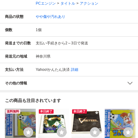
PCエンジン
タイトル
アクション
商品の状態
やや傷や汚れあり
個数
1
個
発送までの日数
支払い手続きから2～3日で発送
発送元の地域
神奈川県
支払い方法
Yahoo!かんたん決済
詳細
その他の情報
この商品も注目されています
送料無料
本日終了
本日終了