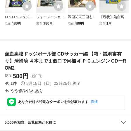
ロムロムスタジア
フォーメーション
戦国関東三国志
【現状】熱血高校
ム 【箱・説明書有
サッカー95 デッ
【箱・説明書有
ドッジボール部 C
480
380
480
1
現在
円
現在
円
現在
円
現在
円
り】清掃済 ４本ま
ラセリエA 【箱・
り】清掃済 ４本ま
Dサッカー編 サッ
で１個口で同梱可
説明書有り】清掃
で１個口で同梱可
カー くにおくん
ＰＣエンジン CD
済 ４本まで１個口
ＰＣエンジン CD
ナグザット
ーROM2 ROMR
で同梱可 ＰＣエン
ーROM2
OMスタジアム
ジン CDーROM2
熱血高校ドッジボール部 CDサッカー編 【箱・説明書有
①
り】清掃済 ４本まで１個口で同梱可 ＰＣエンジン CDーR
OM2
580
円
現在
（税0円）
1
件
3月15日（日）22時25分
終了
やや傷や汚れあり
あなただけの特別なクーポンを受け取れます
詳細
5,000円相当、落札価格がお得に