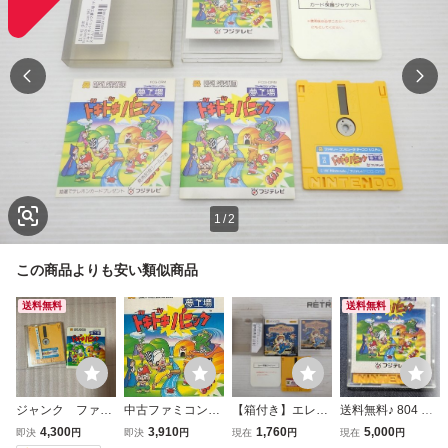
1
/
2
この商品よりも安い類似商品
送料無料
送料無料
ジャンク ファミ
中古ファミコンソ
【箱付き】エレク
送料無料♪ 804 夢
コン ディスクシ
フト（ディスクシ
トリシャン（ディ
工場 ドキドキパニ
4,300
3,910
1,760
5,000
即決
円
即決
円
現在
円
現在
円
ステム ドキドキ
ステム） 夢工場ド
スクシステム） フ
ック ディスクシス