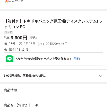
Yahoo!フリマ
パニック
キドキパニック
ァミコン FC
テム ファミコン
(箱説なし)
同梱可能
【箱付き】ドキドキパニック夢工場(ディスクシステム) フ
ァミコン FC
ストア
6,600
円
現在
（税込）
23
件
2月25日（水）22時20分
終了
傷や汚れあり
あなただけの特別なクーポンを受け取れます
詳細
5,000円相当、落札価格がお得に
商品情報
商品名 【箱付き】ドキ...