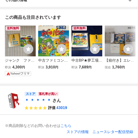
この商品も注目されています
送料無料
送料無料
ジャンク ファミ
中古ファミコンソ
中古BP★夢工場
【箱付き】エレク
コン ディスクシ
フト（ディスクシ
ドキドキパニック
トリシャン（ディ
4,300
3,910
7,689
1,760
即決
円
即決
円
即決
円
現在
円
ステム ドキドキ
ステム） 夢工場ド
★ディスクシステ
スクシステム） フ
Yahoo!フリマ
パニック
キドキパニック
ムソフト
ァミコン FC
(箱説なし)
ストア
落札率が高い
＊ ＊ ＊ ＊ ＊
さん
評価
43019
※商品削除などのお問い合わせは
こちら
ストアの情報
ニュースレター配信登録