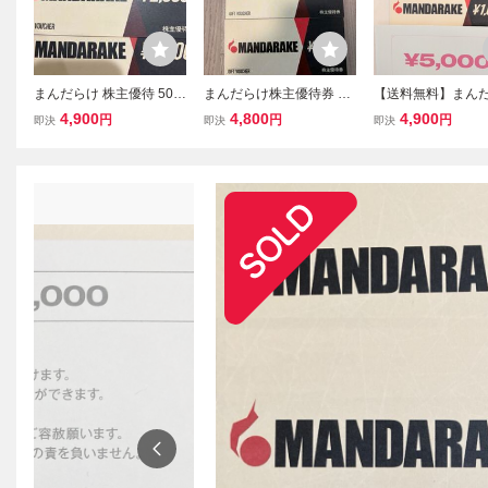
まんだらけ 株主優待 500
まんだらけ株主優待券 5,0
【送料無料】まん
0円分
00円分 2026年12月31日
株主優待券5000円
4,900
4,800
4,900
円
円
円
即決
即決
即決
まで ネコポス送料込