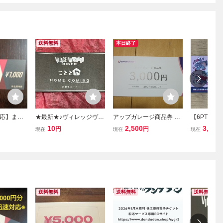
送料無料
本日終了
応】まん
★最新★♪ヴィレッジヴァ
アップガレージ商品券 株
【6PT33
 1000
ンガード ●ダイナー 20%
主優待 3000円
ヴィレッジ
10
2,500
3,150
円
円
現在
現在
現在
ター85
OFF●〇こととや10%OFF
株主ご優待券 
月31日ま
〇ご優待カード♪【有効期
円分 (1,00
 MANDA
限 2027/1/31】
期限2027年1
AGE/VANG
送料無料
送料無料
送料無料