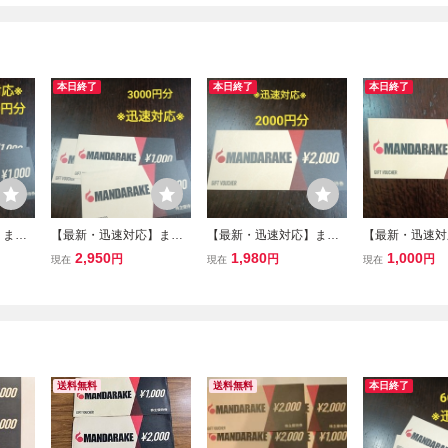
本日終了
本日終了
本日終了
】まん
【最新・迅速対応】まん
【最新・迅速対応】まん
【最新・迅速対
400
だらけ 株主優待券 300
だらけ 株主優待券 2000
だらけ 株主優待券
2,950
1,980
1,000
円
円
円
現在
現在
現在
4枚 ）
0円分（1000円×3枚 ）
円×1枚 ミニレター85
円×1枚 ミニレ
026年
ミニレター85円 2026年
円 2026年12月31日ま
円 2026年12
物割引
12月31日まで 買物割引
で 買物割引券 MANDA
で 買物割引券
券 MANDARAKE
RAKE
RAKE
送料無料
送料無料
本日終了