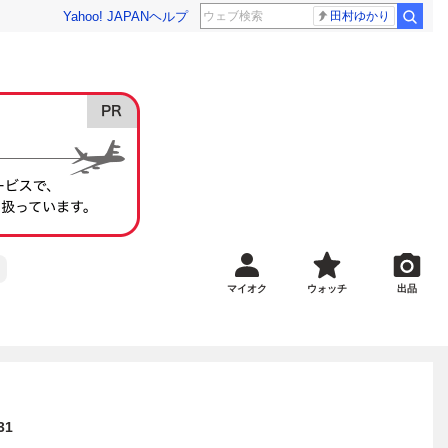
Yahoo! JAPAN
ヘルプ
田村ゆかり
マイオク
ウォッチ
出品
31