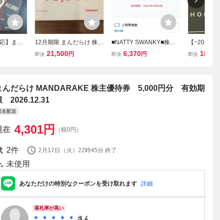
応】まん
12月期限 まんだらけ 株主
■NATTY SWANKY■株主
【~2027/0
券 600
優待券 22,000円分（2,00
優待■8,000円分■肉汁餃
ッジヴァン
21,500
6,370
180
円
円
円
即決
即決
即決
円×3枚 ）
0円×9枚+1,000円×4枚）
子のダンダダン■2027年
待 （ことと
 2026年
４月30日期限■
×1枚
 買物割引
KE
まんだらけ MANDARAKE 株主優待券 5,000円分 有効期
 2026.12.31
匿名配送
4,301
円
現在
（税0円）
2
件
2月17日（火）22時45分
終了
未使用
あなただけの特別なクーポンを受け取れます
詳細
落札率が高い
＊ ＊ ＊ ＊ ＊
さん