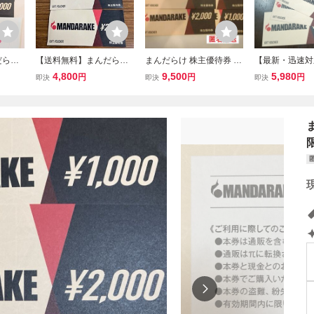
だらけ
【送料無料】まんだら
まんだらけ 株主優待券 1
【最新・迅速対
分
け 株主優待券 5000円
0,000円分
だらけ 株主優待
4,800
9,500
5,980
円
円
円
即決
即決
即決
分
0円分（2000
ミニレター85円
12月31日まで
券 MANDARA
限