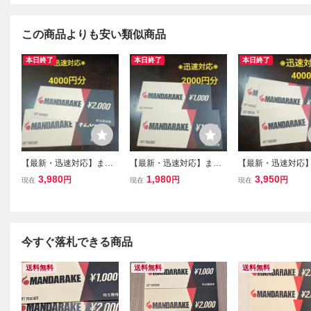
この商品よりも安い類似商品
本日終了
本日終了
本日終了
【最新・迅速対応】まん
【最新・迅速対応】まん
【最新・迅速対応
だらけ 株主優待券 400
だらけ 株主優待券 200
だらけ 株主優待券 
3,980
1,980
3,950
円
円
円
現在
現在
現在
0円分（2000円×2枚 ）
0円分（1000円×2枚 ）
0円分（1000円×
ミニレター85円 2026年
ミニレター85円 2026年
ミニレター85円 2
12月31日まで 買物割引
12月31日まで 買物割引
12月31日まで 買
券 MANDARAKE
券 MANDARAKE
券 MANDARAKE
今すぐ落札できる商品
送料無料
送料無料
送料無料