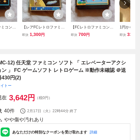
ァミコンソ
【レアFCレトロファミコ
【FCレトロファミコンソ
1円から即
ワープマ
ンソフト】ナムコ スタ
フト】ナムコ スカイキ
ック品】新品
1,300
700
33,98
円
円
即決
即決
即決
aN アクシ
ーウォーズ STAR WAR
ッド Sky Kid シューテ
封 任天堂
期動作確
S 洋画アクションゲー
ィングゲーム 初期動作
NEW ニュ
書無し 送
ム 初期動作確認済 送
確認済 箱、説明書無し
本体 Ninte
料無料 箱、説明書無し
送料無料
ファミコン
(MC-12) 任天堂 ファミコン ソフト 「 エレベーターアクシ
ョン 」 FC ゲームソフト レトロゲーム ※動作未確認 ＠送
430円(2)
タイトー
3,642
円
現在
（税0円）
40
件
2月17日（火）22時44分
終了
やや傷や汚れあり
あなただけの特別なクーポンを受け取れます
詳細