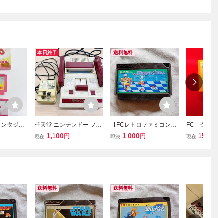
本日終了
送料無料
ァンタジッ
任天堂 ニンテンドー ファ
【FCレトロファミコンソ
FC クル
ーム】FC
ミリーコンピュータ ファ
フト】ナムコ メトロク
天堂 レ
1,100
1,000
150
円
円
円
現在
即決
現在
ト レトロ
ミコン 本体 レトロゲーム
ロス METRO-CROSS
ファミコン
扱説明書
アクションゲーム 初期
動作確認済 送料無料
箱、説明書無し
送料無料
送料無料