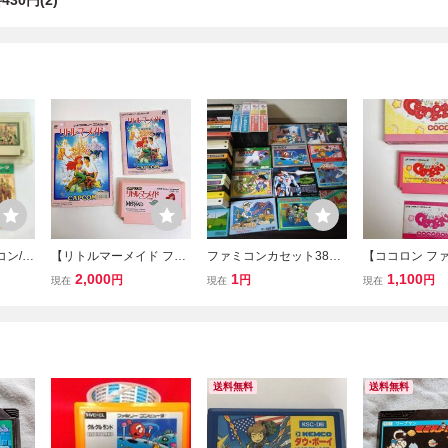
30円(2)
コン/動
【リトルマーメイド ファ
ファミコンカセット38本
【ココロン フ
ミコン
ミコン】FC ソフト カプ
まとめ売り 任天堂 F
クアクションゲ
2,000
1
1,100
円
円
円
現在
現在
現在
明書
コン 箱 説明書 付き ディ
C レトロゲーム
ファミコン ソフ
済 中
ズニー メルヘン 任天堂
ゲーム 外箱 取
ゲーム
レトロゲーム 動作未確認
付き /A87-594
/A87-596
送料無料
送料無料