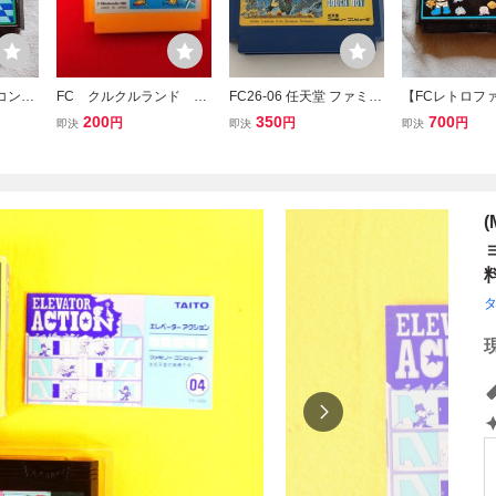
コンソ
FC クルクルランド 任
FC26-06 任天堂 ファミコ
【FCレトロフ
トロク
天堂 レトロゲーム
ン FC ダウボーイ アクシ
フト】ナムコ 
200
350
700
円
円
円
即決
即決
即決
ROSS
ファミコン アクション
ョン 戦場 捕虜 ケムコ レ
ン WaRP M
 初期
トロ ゲーム ソフト 使用
ョンゲーム 初
料無料
感あり
認済 箱、説明
料無料
料