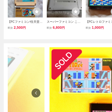
【FCファミコン!任天堂レ
スーパーファミコン ころ
【FCレトロファミ
トロアクションゲームま
んらんど 任天堂
フト】ナムコ メ
2,500
6,800
1,000
円
円
円
即決
即決
即決
とめ売り】バルーンファ
レトロゲーム
ロス METRO-C
イト アイスクライマ
アクションゲーム
ー レッキングクルー 動
動作確認済 送
作確認済 箱、説無し
箱、説明書無し