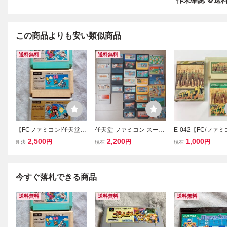
作未確認 ＠送料4
この商品よりも安い類似商品
送料無料
送料無料
【FCファミコン!任天堂レ
任天堂 ファミコン スーパ
E-042【FC/ファミ
トロアクションゲームま
ーファミコン ソフト レト
作確認済】「ファ
2,500
2,200
1,000
円
円
円
即決
現在
現在
とめ売り】バルーンファ
ロゲーム 31本 まとめ
ウォーズ」箱・説
イト アイスクライマ
売り 動作未確認
付 カセット清掃
ー レッキングクルー 動
古・現状品 レトロ
作確認済 箱、説無し
今すぐ落札できる商品
送料無料
送料無料
送料無料