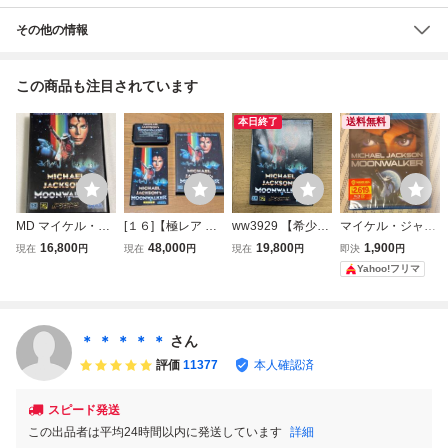
その他の情報
この商品も注目されています
本日終了
送料無料
MD マイケル・ジ
[１６]【極レア 後
ww3929 【希少】
マイケル・ジャク
ャクソンズ ムーン
期版】 マイケルジ
メガドライブ マイ
ソン ムーンウォー
16,800
48,000
19,800
1,900
現在
円
現在
円
現在
円
即決
円
ウォーカー メガド
ャクソンズ ムーン
ケルジャクソンズ
カー Blu-ray
Yahoo!フリマ
ライブ
ウォーカー メガド
ムーンウォーカー
ライブ 【MEGA D
MD
RIVE】【MD】
【同梱可】
＊ ＊ ＊ ＊ ＊
さん
評価
11377
本人確認済
スピード発送
この出品者は平均24時間以内に発送しています
詳細