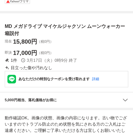
Yahoo!フリマ
ャイニングフォー
スⅠ・Ⅱ / シャイ
ニング＆ザ・ダク
ネス 動作未確認
MD メガドライブ マイケルジャクソン ムーンウォーカー
箱説付
15,800
円
現在
（税0円）
17,000
円
即決
（税0円）
1
件
3月17日（火）0時9分
終了
目立った傷や汚れなし
あなただけの特別なクーポンを受け取れます
詳細
5,000円相当、落札価格がお得に
動作確認OK。画像の状態、画像の内容になります。古い物でござ
いますのでトラブル防止のため状態を気にされる方のご入札はご
遠慮ください。ご理解ご了承いただける方は宜しくお願いいたし