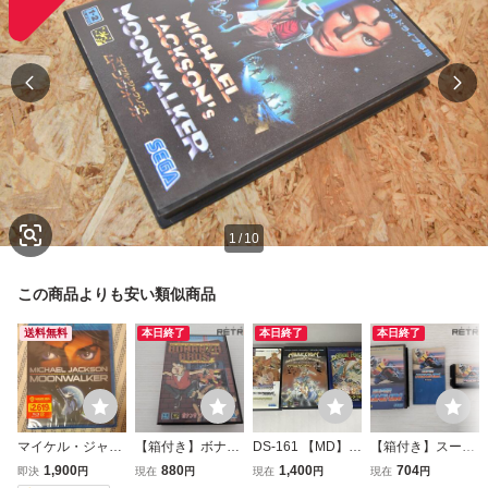
1
/
10
この商品よりも安い類似商品
送料無料
本日終了
本日終了
本日終了
マイケル・ジャク
【箱付き】ボナン
DS-161 【MD】メ
【箱付き】スーパ
ソン ムーンウォー
ザブラザーズ メガ
ガドライブ ソフト
ーハングオン メガ
1,900
880
1,400
704
即決
円
現在
円
現在
円
現在
円
カー Blu-ray
ドライブ MD
3本 まとめ売り シ
ドライブ MD