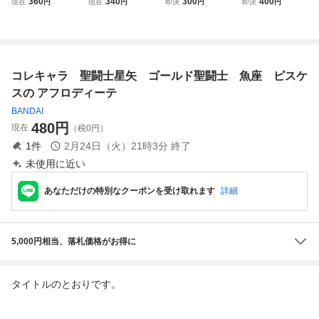
360
340
300
400
現在
円
現在
円
即決
円
即決
円
黄金聖闘士 ライブ
黄金聖闘士 ライブ
サー デスマスク
ラ 童虎
ラ 童虎 中古 フィ
ラ 童虎 中古 フィ
ギュア バンダイ
ギュア バンダイ
ゴールドセイント
ゴールドセイント
未使用
コレキャラ 聖闘士星矢 ゴールド聖闘士 魚座 ピスケ
スの アフロディーテ
BANDAI
480
円
現在
（税0円）
1
件
2月24日（火）21時3分
終了
未使用に近い
あなただけの特別なクーポンを受け取れます
詳細
5,000円相当、落札価格がお得に
タイトルのとおりです。