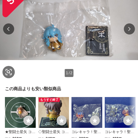
1
/
2
この商品よりも安い類似商品
もうすぐ終了
★聖闘士星矢 コレ
◇聖闘士星矢 コレ
コレキャラ！聖闘
コレキャラ！聖闘
キャラ！天秤星座
キャラ！天秤星座
士星矢01 キャン
士星矢 02 ライブ