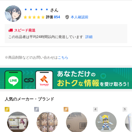
フロディーテ
聖闘士星矢02」
＊ ＊ ＊ ＊ ＊
さん
評価
854
本人確認前
スピード発送
この出品者は平均24時間以内に発送しています
詳細
※商品削除などのお問い合わせは
こちら
人気のメーカー・ブランド
1
2
3
4
5