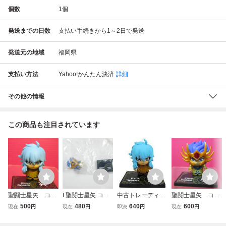
個数
1
個
発送までの日数
支払い手続きから1～2日で発送
発送元の地域
福岡県
支払い方法
Yahoo!かんたん決済
詳細
その他の情報
この商品も注目されています
聖闘士星矢 コレ
f 聖闘士星矢 コレ
中古トレーディン
聖闘士星矢 コレ
キャラフィギュ
キャラ！ バンダイ
グフィギュア ピス
キャラ フィギュ
500
480
640
600
現在
円
現在
円
即決
円
現在
円
ア ピスケスアフ
ガチャ フィギュア
ケス アフロディー
ア キャンサーデ
ロディーテ
魚座 ピスケス ア
テ 「コレキャラ!
スマスク