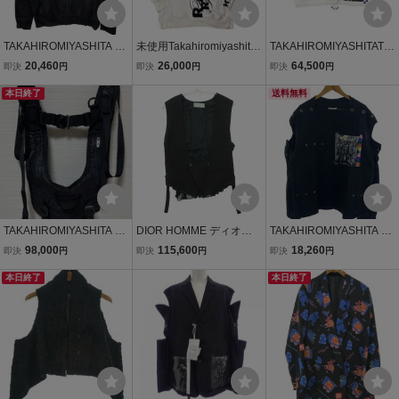
TAKAHIROMIYASHITA Th
未使用Takahiromiyashita
TAKAHIROMIYASHITATh
eSoloist.◆パーカー/46/コ
The Soloist メンズシルク
eSoloist. ミリタリーブル
20,460
26,000
64,500
即決
円
即決
円
即決
円
ットン/BLK/プリント/002
ブレンド綿プリントパー
ゾン メンズ タカヒロミヤ
3AAW24
本日終了
カー46M 23AWナンバー
シタザソロイスト 中古
送料無料
ナインDavid Carsonグラ
古着
ッフィックプリント
TAKAHIROMIYASHITA Th
DIOR HOMME ディオー
TAKAHIROMIYASHITA Th
eSoloIst． Harness ハー
ル・オム ベスト 06AW エ
eSoloist.◆メンズ衣料/-/コ
98,000
115,600
18,260
即決
円
即決
円
即決
円
ネス 19AW タカヒロミヤ
ディ期 スパンコール切替
ットン/BLK/0004SS22
シタ ソロイスト ベスト
本日終了
ジレベスト トップス
本日終了