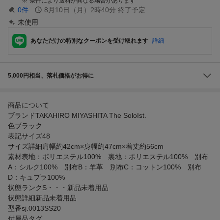
条件により送料が異なる場合があります
0
件
8月10日（月）2時40分
終了予定
未使用
あなただけの特別なクーポンを受け取れます
詳細
5,000円相当、落札価格がお得に
商品について
ブランドTAKAHIRO MIYASHITA The SoloIst.
色ブラック
表記サイズ48
サイズ詳細肩幅約42cm×身幅約47cm×着丈約56cm
素材表地：ポリエステル100% 裏地：ポリエステル100% 別布
A：シルク100% 別布B：羊革 別布C：コットン100% 別布
D：キュプラ100%
状態ランクS・・・新品未着用品
状態詳細新品未着用品
型番sj.0013SS20
付属品タグ...