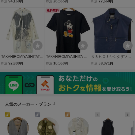
94,160
26,565
77,660
即決
円
即決
円
即決
円
ポリエステル/BLK/sc.000
タザソロイスト double zi
コットン/BLK/0002AW24
1aSS24
p reverse puffy vest パフ
送料無料
ィーベスト
TAKAHIROMIYASHITATh
TAKAHIROMIYASHITA Th
タカヒロミヤシタザソロ
eSoloist. コート（その
eSoloist.◆×Disney/20SS/
イスト サイズ:46 sj.0018
92,800
10,560
38,071
即決
円
即決
円
即決
円
他） メンズ タカヒロミヤ
Mickey Mouse crewneck/
SS23 シングルモーターサ
シタザソロイスト 中古
44/コットン/BLK/0031AS
イクルレザーベスト 中古
古着
S20//
BS99
人気のメーカー・ブランド
1
2
3
4
5