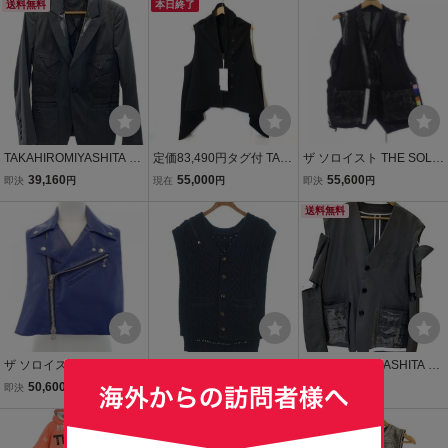
送料無料
本日終了
TAKAHIROMIYASHITA Th
定価83,490円タグ付 TAK
ザ ソロイスト THE SOLOI
eSoloist.◆テーラードジ
AHIRO MIYASHITA The S
ST sj.0003SS22 ベスト
39,160
55,000
55,600
即決
円
現在
円
即決
円
ャケット/44/ウール/BLK/
oloist two-way wrap arou
無地/0005bss20//
nd vest size48 BLACK タ
送料無料
カヒロミヤシタ ソロイス
ト ベスト ジレ
ザ ソロイスト THE SOLOI
TAKAHIROMIYASHITATh
TAKAHIROMIYASHITA Th
ST ベスト
eSoloist. ベスト メンズ タ
eSoloist.◆ジャケット/46/
50,600
23,600
33,660
即決
円
即決
円
即決
円
カヒロミヤシタザソロイ
ポリエステル/GRY/sj.000
スト 中古 古着
送料無料
5ss22//
送料無料