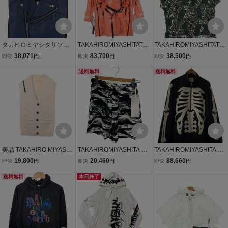
タカヒロミヤシタザソロ
TAKAHIROMIYASHITATh
TAKAHIROMIYASHITATh
イスト サイズ:46 sj.0017
eSoloist. ブルゾン（その
eSoloist. カジュアルシャ
38,071
83,700
38,500
即決
円
即決
円
即決
円
SS23 ダブルモーターサイ
他） メンズ タカヒロミヤ
ツ メンズ タカヒロミヤシ
クルレザーベスト 中古 B
シタザソロイスト 中古
送料無料
タザソロイスト 中古 古
送料無料
S99
古着
着
美品 TAKAHIRO MIYASHI
TAKAHIROMIYASHITA Th
TAKAHIROMIYASHITA Th
TA The SoloIst. リバース
eSoloist.◆ショートパン
eSoloist.◆ナイロンジャ
19,800
20,460
88,660
即決
円
即決
円
即決
円
ダブルジップ アラン ニッ
ツ/46/レーヨン/BLK/カモ
ケット/46/ポリエステル/
トベスト ソロイスト KL4
送料無料
フラ
本日終了
WHT/無地/sc.0001aSS24
BSUQS77