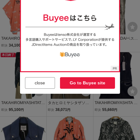
TAKAHIROMIYASHITATh
新品★TAKAHIRO MIYAS
NADA NOT NADA/ベスト/
eSoloist. ブルゾン（その
HITA The SoloIst. タカヒ
2/コットン/GRY/サイドジ
34,100
39,800
10,560
即決
円
即決
円
即決
円
他） メンズ タカヒロミヤ
ロミヤシタ ザ ソロイスト
ップ//
シタザソロイスト 中古
本日終了
★中綿ベスト ジレ★サイ
送料無料
古着
ズ46 ブラック プリマロフ
ト
close
Go to Buyee site
TAKAHIROMIYASHITATh
タカヒロミヤシタザソロ
TAKAHIROMIYASHITA Th
eSoloist. ブルゾン（その
イスト サイズ:46 sj.0017
eSoloist.◆sleeveless sid
95,100
38,071
55,660
即決
円
即決
円
即決
円
他） メンズ タカヒロミヤ
SS23 ダブルモーターサイ
e back zip semi douコー
シタザソロイスト 中古
クルフェイクレザーベス
ト/46/カシミア/sj.0012SS
古着
ト 中古 BS99
21//