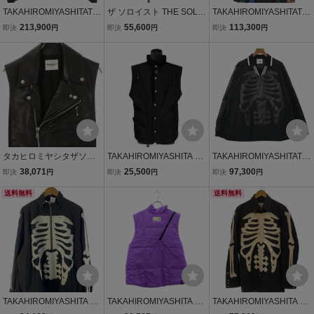
TAKAHIROMIYASHITATh
ザ ソロイスト THE SOLOI
TAKAHIROMIYASHITATh
eSoloist. カジュアルシャ
ST sj.0004SS22 ジャケッ
eSoloist. テーラードジャ
213,900
55,600
113,300
即決
円
即決
円
即決
円
ツ メンズ タカヒロミヤシ
ト
ケット メンズ タカヒロミ
タザソロイスト 中古 古
ヤシタザソロイスト 中
着
古 古着
タカヒロミヤシタザソロ
TAKAHIROMIYASHITA Th
TAKAHIROMIYASHITATh
イスト サイズ:46 sj.0017
eSoloist. ソロイスト / 202
eSoloist. ブルゾン（その
38,071
25,500
97,300
即決
円
即決
円
即決
円
SS23 ダブルモーターサイ
2AW double zip reverse p
他） メンズ タカヒロミヤ
クルフェイクレザーベス
送料無料
uffy ナイロンベスト / sj.00
シタザソロイスト 中古
送料無料
ト 中古 BS99
07AW22 / size.50 (BLAC
古着
K) 3
TAKAHIROMIYASHITA Th
TAKAHIROMIYASHITA Th
TAKAHIROMIYASHITA Th
eSoloist.◆ジャケット/46/
e Soloist / タカヒロミヤシ
eSoloist.◆長袖シャツ/46/