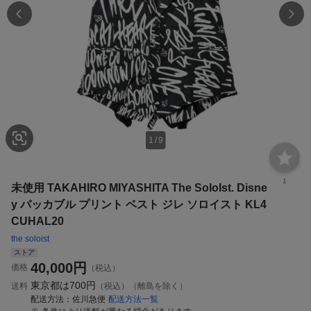
1
/
9
1
未使用 TAKAHIRO MIYASHITA The SoloIst. Disne
y パッカブル プリント ベスト ジレ ソロイスト KL4
CUHAL20
the soloist
ストア
40,000
円
価格
（税込）
東京都は
700円
送料
（税込）（離島を除く）
配送方法
佐川急便
配送方法一覧