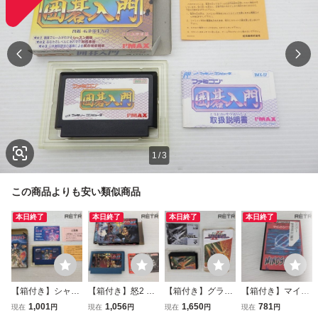
1
/
3
この商品よりも安い類似商品
本日終了
本日終了
本日終了
本日終了
【箱付き】シャド
【箱付き】怒2 フ
【箱付き】グラデ
【箱付き】マイン
ウゲイト ファミコ
ァミコン FC
ィウス2 ファミコ
ドシーカー ファミ
1,001
1,056
1,650
781
現在
円
現在
円
現在
円
現在
円
ン FC
ン FC
コン FC