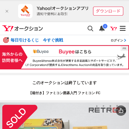
i
毎日引けるくじ 今すぐ挑戦
ログイン
このオークションは終了しています
【箱付き】ファミコン囲碁入門 ファミコン FC