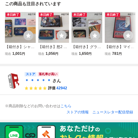
この商品も注目されています
本日終了
本日終了
本日終了
本日終了
【箱付き】シャド
【箱付き】怒2 フ
【箱付き】グラデ
【箱付き】マイン
ウゲイト ファミコ
ァミコン FC
ィウス2 ファミコ
ドシーカー ファミ
1,001
1,056
1,650
781
現在
円
現在
円
現在
円
現在
円
ン FC
ン FC
コン FC
ストア
落札率が高い
＊ ＊ ＊ ＊ ＊
さん
評価
42942
※商品削除などのお問い合わせは
こちら
ストアの情報
ニュースレター配信登録