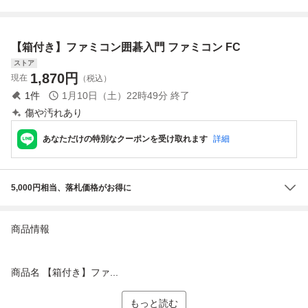
【箱付き】ファミコン囲碁入門 ファミコン FC
ストア
1,870
円
現在
（税込）
1
件
1月10日（土）22時49分
終了
傷や汚れあり
あなただけの特別なクーポンを受け取れます
詳細
5,000円相当、落札価格がお得に
商品情報
商品名 【箱付き】ファ...
もっと読む