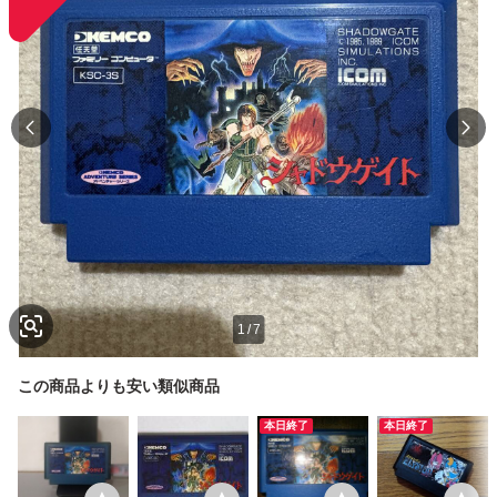
1
/
7
この商品よりも安い類似商品
本日終了
本日終了