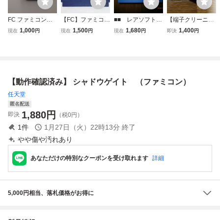
FC ファミコンソ
【FC】ファミコ
■■ レアソフト
【端子クリーニン
フト シャドウゲイ
ン シャドウゲイ
シャドウゲイト
グ済み】FC エリ
1,000
1,500
1,680
1,400
現在
円
現在
円
現在
円
即決
円
ト
ト
（中古商品） 同
ュシオン ファミ
梱可能です。
コンソフト
【動作確認済み】 シャドウゲイト （ファミコン）
任天堂
匿名配送
1,880
円
即決
（税0円）
1
件
1月27日（火）22時13分
終了
やや傷や汚れあり
あなただけの特別なクーポンを受け取れます
詳細
5,000円相当、落札価格がお得に