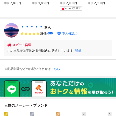
ト ソフト シャド
料無料◆FC ファ
ウゲイト KEMCO
ァミコン 電池交換
2,800
1,880
2,000
2,980
即決
円
即決
円
即決
円
即決
円
ウゲイト FC
ミコン シャドウゲ
SHADOWGATE ソ
済み 動作確認、清
Yahoo!フリマ
イト 動作確認済み
フトのみ
掃済み
カセットのみ ケム
コ
＊ ＊ ＊ ＊ ＊
さん
評価
680
本人確認済
スピード発送
この出品者は平均24時間以内に発送しています
詳細
※商品削除などのお問い合わせは
こちら
人気のメーカー・ブランド
1
2
3
4
5