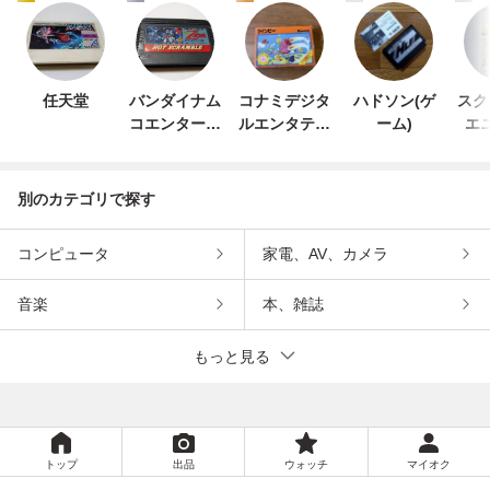
任天堂
バンダイナム
コナミデジタ
ハドソン(ゲ
スク
コエンターテ
ルエンタテイ
ーム)
エ
インメント
ンメント
別のカテゴリで探す
コンピュータ
家電、AV、カメラ
音楽
本、雑誌
もっと見る
トップ
出品
ウォッチ
マイオク