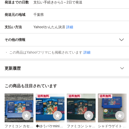
発送までの日数
支払い手続きから1～2日で発送
発送元の地域
千葉県
支払い方法
Yahoo!かんたん決済
詳細
その他の情報
この商品はYahoo!フリマにも掲載されています
詳細
更新履歴
この商品も注目されています
送料無料
送料無料
送料無料
ファミコン カセッ
◆ゆうパケmini送
ファミコン シャド
シャドウゲイト フ