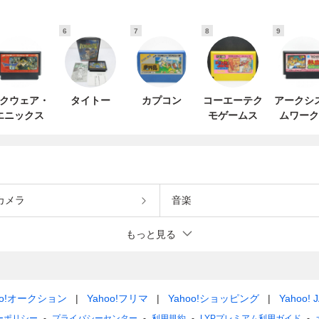
6
7
8
9
クウェア・
タイトー
カプコン
コーエーテク
アークシ
エニックス
モゲームス
ムワーク
カメラ
音楽
もっと見る
oo!オークション
Yahoo!フリマ
Yahoo!ショッピング
Yahoo! 
ーポリシー
プライバシーセンター
利用規約
LYPプレミアム利用ガイド