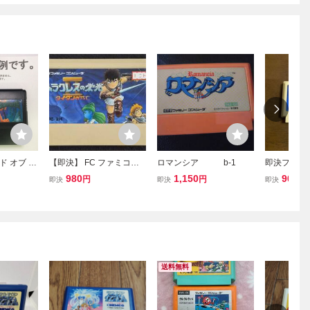
ド オブ キ
【即決】 FC ファミコン
ロマンシア b-1
即決ファミ
ンソフト
ヘラクレスの栄光2 タイ
ラクレスの栄
980
1,150
900
円
円
円
即決
即決
即決
タンの滅亡 動作確認済 ク
ンの滅亡 
リーニング済
光Ⅱ
送料無料