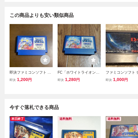
この商品よりも安い類似商品
即決ファミコンソフト ホ
FC「ホワイトライオン伝
ファミコンソフト 
ワイトライオン伝説 ピラ
説 -ピラミッドの彼方
ヴァ DAIVA TOEMI
1,200
1,280
1,000
円
円
円
即決
即決
即決
ミッドの彼方に
に-」ソフトのみ
今すぐ落札できる商品
本日終了
送料無料
送料無料