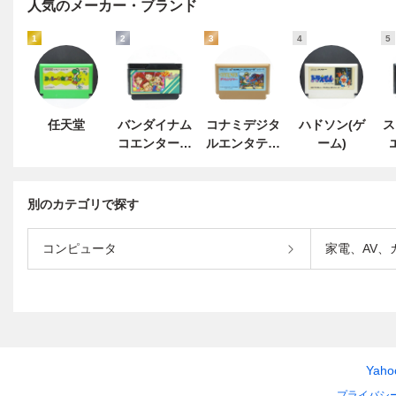
人気のメーカー・ブランド
1
2
3
4
5
任天堂
バンダイナム
コナミデジタ
ハドソン(ゲ
ス
コエンターテ
ルエンタテイ
ーム)
インメント
ンメント
別のカテゴリで探す
コンピュータ
家電、AV、
Yah
プライバシ