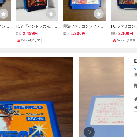
インド
FC☆『インドラの光』★
即決ファミコンソフト ホ
FC ファミコン
00円
☆ファミコンソフト★レ
ワイトライオン伝説 ピラ
ワイトライオン
2,499
1,200
2,100
円
円
円
即決
即決
即決
トロゲーム☆まとめ買い
ミッドの彼方に
ミッドの彼方に
Yahoo!フリマ
Yahoo!フリマ
対応☆ 【動作確認済み】