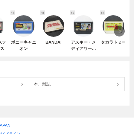
10
11
12
13
1
ステ
ポニーキャニ
BANDAI
アスキー・メ
タカラトミー
ス
オン
ディアワーク
ス
本、雑誌
JAPAN
ガイドライン