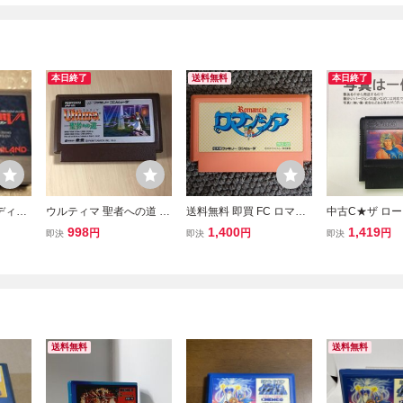
本日終了
送料無料
本日終了
ディー
ウルティマ 聖者への道 フ
送料無料 即買 FC ロマン
中古C★ザ ロー
LAND
ァミコン ソフトのみ
シア メンテ済
ング★ファミコ
998
1,400
1,419
円
円
円
即決
即決
即決
起動確認済み
送料無料
送料無料