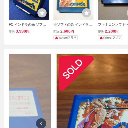
FC インドラの光 ソフト
※ソフトのみ インドラの
ファミコンソフト 
のみ 清掃動作確認済
光 FC
ラの光 JAM.中古 2
3,990
2,600
2,200
円
円
円
即決
即決
即決
み ファミコンソフト K
Yahoo!フリマ
Yahoo!フリマ
EMCO ファミリーコンピ
ュータ