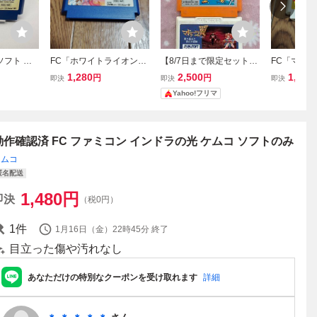
ソフト ホ
FC「ホワイトライオン伝
【8/7日まで限定セット
FC「マハ
伝説 ピラ
説 -ピラミッドの彼方
文章必読】 FC アイギー
のみ
1,280
2,500
1,680
円
円
即決
即決
即決
に-」ソフトのみ
ナの予言 クルクルランド
Yahoo!フリマ
マドゥーラの翼
動作確認済 FC ファミコン インドラの光 ケムコ ソフトのみ
ケムコ
匿名配送
1,480
円
即決
（税0円）
1
件
1月16日（金）22時45分
終了
目立った傷や汚れなし
あなただけの特別なクーポンを受け取れます
詳細