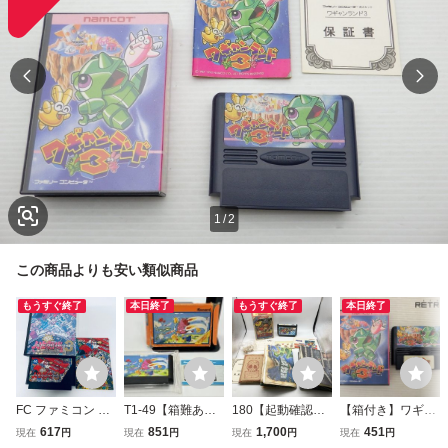
1
/
2
この商品よりも安い類似商品
もうすぐ終了
本日終了
もうすぐ終了
本日終了
FC ファミコン 爆
T1-49【箱難あ
180【起動確認済
【箱付き】ワギャ
笑 人生劇場３ ソ
り・未検品】ゆう
み】FC 貝獣物語
ンランド3 ファミ
617
851
1,700
451
現在
円
現在
円
現在
円
現在
円
フト 箱説付 起動
パケ ファミコン F
マップ付 ファミコ
コン FC