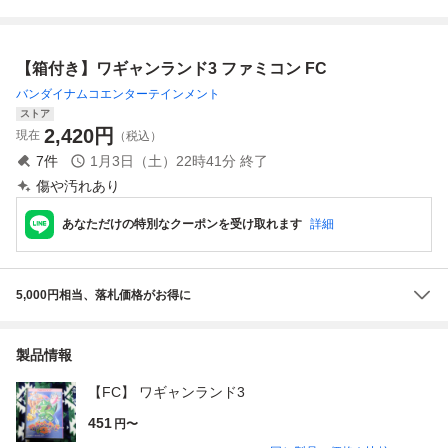
確認済
C ファミコンソフ
ン ナムコ NAMCO
ト ツインビー
かいじゅうものが
たり 箱付き
【箱付き】ワギャンランド3 ファミコン FC
バンダイナムコエンターテインメント
ストア
2,420
円
現在
（税込）
7
件
1月3日（土）22時41分
終了
傷や汚れあり
あなただけの特別なクーポンを受け取れます
詳細
5,000円相当、落札価格がお得に
製品情報
【FC】 ワギャンランド3
451
円〜