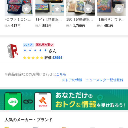
FC ファミコン 爆
T1-49【箱難あ
180【起動確認済
【箱付き】ワギャ
笑 人生劇場３ ソ
り・未検品】ゆう
み】FC 貝獣物語
ンランド3 ファミ
617
851
1,700
451
現在
円
現在
円
現在
円
現在
円
フト 箱説付 起動
パケ ファミコン F
マップ付 ファミコ
コン FC
確認済
C ファミコンソフ
ン ナムコ NAMCO
ト ツインビー
かいじゅうものが
ストア
たり 箱付き
落札率が高い
＊ ＊ ＊ ＊ ＊
さん
評価
42994
※商品削除などのお問い合わせは
こちら
ストアの情報
ニュースレター配信登録
人気のメーカー・ブランド