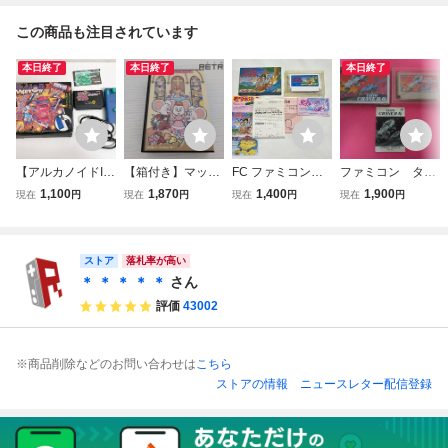
この商品も注目されています
本日終了
本日終了
本日終了
【アルカノイドII
【箱付き】マッピ
FC ファミコン
ファミコン タイ
（ARKANOID II -
ーキッズ ファミコ
リップルアイラン
トーチェイスHQ
1,100
1,870
1,400
1,900
現在
円
現在
円
現在
円
現在
円
Revenge of DO
ン FC
ド 箱 ソフト 説
箱 説明書付属
H）】FC ファミコ
明書
ン タイトー コン
トローラー付き 箱
ストア
落札率が高い
説あり レトロゲー
＊ ＊ ＊ ＊ ＊
さん
ム /A87-593
評価
43002
※商品削除などのお問い合わせは
こちら
ストアの情報
ニュースレター配信登録