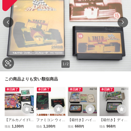
1
/
2
この商品よりも安い類似商品
本日終了
本日終了
本日終了
本日終了
【アルカノイドII
ファミコン ウィザ
【箱付き】ハイド
【箱付き】ディグ
（ARKANOID II -
ードリィ ゲームソ
ライド3 ファミコ
ダグ2 ファミコン
1,100
1,100
660
968
現在
円
現在
円
現在
円
現在
円
Revenge of DO
フト 箱付き FC フ
ン FC
FC