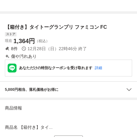
H）】FC ファミコ
ァミリーコンピュ
ン タイトー コン
ータ 起動確認済み
トローラー付き 箱
J06-062fk/F3
説あり レトロゲー
【箱付き】タイトーグランプリ ファミコン FC
ム /A87-593
ストア
1,364
円
現在
（税込）
8
件
12月28日（日）22時46分
終了
傷や汚れあり
あなただけの特別なクーポンを受け取れます
詳細
5,000円相当、落札価格がお得に
商品情報
商品名 【箱付き】タイ...