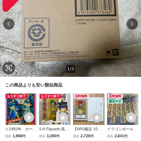
1
/
3
この商品よりも安い類似商品
もうすぐ終了
もうすぐ終了
送料無料
送料無料
鑑定付き
☆1992年 カード
S.H.Figuarts 孫悟
【ARS鑑定 10】
ドラゴンボールス
ダス ドラゴンボ
空(ミニ)-DAIMA-
世界に1枚 ベジー
ーパーダイバーズ
1,988
3,280
2,726
2,841
現在
円
現在
円
現在
円
現在
円
ールZ スーパー
「ドラゴンボール
タ:BR GDR SDV8
SDVP-039 孫悟