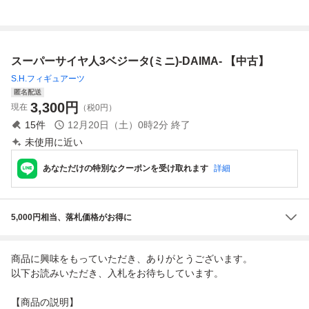
バトル SPカー
DAIMA」
-041 ゴッドレア
空 蒼きサイヤの
ド №100 『ベ
ドラゴンボールス
超覚醒！！キャン
ジータ』 箱出し
ーパーダイバーズ
ペーン CP 27枚
品 Carddass
鑑定書 PSA ARS1
セット すべて美
スーパーサイヤ人3ベジータ(ミニ)-DAIMA- 【中古】
DRAGON BALL
0 鑑定品 DRAGO
品
Z
N BALL
S.H.フィギュアーツ
匿名配送
3,300
円
現在
（税0円）
15
件
12月20日（土）0時2分
終了
未使用に近い
あなただけの特別なクーポンを受け取れます
詳細
5,000円相当、落札価格がお得に
商品に興味をもっていただき、ありがとうございます。
以下お読みいただき、入札をお待ちしています。
【商品の説明】