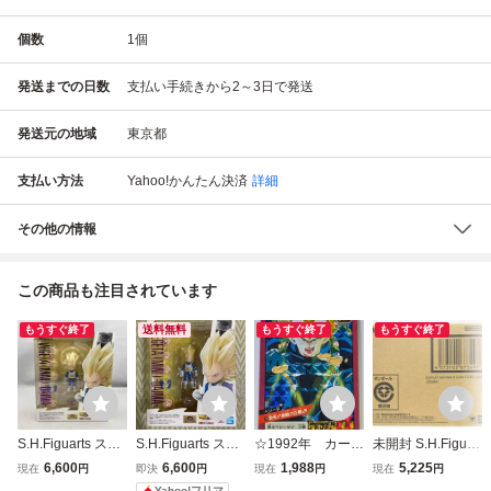
個数
1
個
発送までの日数
支払い手続きから2～3日で発送
発送元の地域
東京都
支払い方法
Yahoo!かんたん決済
詳細
その他の情報
この商品も注目されています
もうすぐ終了
送料無料
もうすぐ終了
もうすぐ終了
S.H.Figuarts スー
S.H.Figuarts スー
☆1992年 カード
未開封 S.H.Figuart
パーサイヤ人3ベ
パーサイヤ人3ベ
ダス ドラゴンボ
s スーパーサイヤ
6,600
6,600
1,988
5,225
現在
円
即決
円
現在
円
現在
円
ジータ(ミニ) -DAI
ジータ (ミニ) -DAI
ールZ スーパー
人4孫悟空(ミニ)-D
Yahoo!フリマ