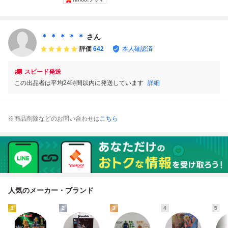
MA- 魂ウェブ商店
MA-
バトル SPカー
AIMA- フィギュア
限定 ドラゴンボー
ド №100 『ベ
ーツ ドラゴンボー
ルDAIMA
ジータ』 箱出し
ルDAIMA DRAGO
品 Carddass
N BALL DB 未開
＊ ＊ ＊ ＊ ＊
さん
DRAGON BALL
封品★7433
評価
642
本人確認済
Z
スピード発送
この出品者は平均24時間以内に発送しています
詳細
※商品削除などのお問い合わせは
こちら
人気のメーカー・ブランド
1
2
3
4
5