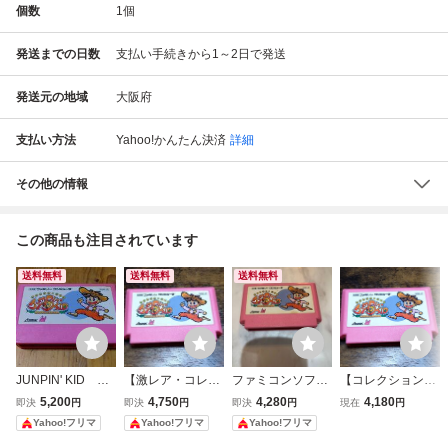
個数
1
個
発送までの日数
支払い手続きから1～2日で発送
発送元の地域
大阪府
支払い方法
Yahoo!かんたん決済
詳細
その他の情報
この商品も注目されています
送料無料
送料無料
送料無料
JUNPIN' KID ジ
【激レア・コレク
ファミコンソフト
【コレクション引
ャンピン・キッ
ション引退・動作
ジャンピンキッド
退・動作確認済】
5,200
4,750
4,280
4,180
即決
円
即決
円
即決
円
現在
円
ド ジャックと豆
確認済】ファミコ
ジャックと豆の木
ファミコン『ジャ
Yahoo!フリマ
Yahoo!フリマ
Yahoo!フリマ
の木ものがたり F
ン『ジャンピン・
ものがたり ASM-J
ンピン・キッド ジ