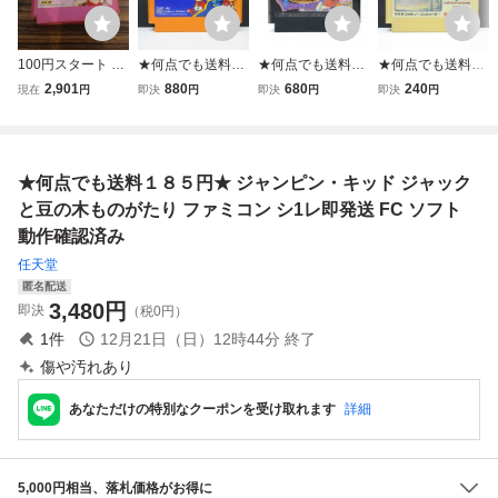
100円スタート 動
★何点でも送料１
★何点でも送料１
★何点でも送料１
作確認 アテナ
８５円★ ロックマ
８５円★ 初代 ド
８５円★ ハイドラ
2,901
880
680
240
現在
円
即決
円
即決
円
即決
円
ファミコン FC AT
ン4 新たなる野
ラゴンクエスト 1
イド・スペシャル
HENA ファミコン
望！！ ファミコン
ドラクエ ファミコ
ファミコン シ36
ソフト ソフトのみ
ツ11レ即発送 FC
ン チ46レ即発送 F
レ即発送 FC ソフ
SNK
ソフト 動作確認済
C ソフト 動作確認
ト 動作確認済み
★何点でも送料１８５円★ ジャンピン・キッド ジャック
み
済み
と豆の木ものがたり ファミコン シ1レ即発送 FC ソフト
動作確認済み
任天堂
匿名配送
3,480
円
即決
（税0円）
1
件
12月21日（日）12時44分
終了
傷や汚れあり
あなただけの特別なクーポンを受け取れます
詳細
5,000円相当、落札価格がお得に