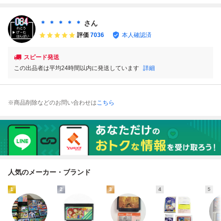
C ファミコン
キッド ジャックと
9
ャックと豆の木も
豆の木ものがた
のがたり』コレク
り』コレクター・
ター・マニア必
＊ ＊ ＊ ＊ ＊
さん
マニア・まとめて
見・まとめて・大
評価
7036
本人確認済
量
スピード発送
この出品者は平均24時間以内に発送しています
詳細
※商品削除などのお問い合わせは
こちら
人気のメーカー・ブランド
1
2
3
4
5