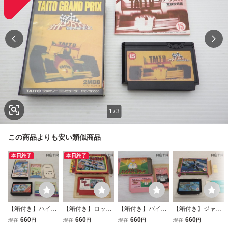
1
/
3
この商品よりも安い類似商品
本日終了
本日終了
【箱付き】ハイド
【箱付き】ロット
【箱付き】バイナ
【箱付き】ジャイ
ライド3 ファミコ
ロット ファミコン
リィランド ファミ
ロダイン ファミコ
660
660
660
660
現在
円
現在
円
現在
円
現在
円
ン FC
FC
コン FC
ン FC