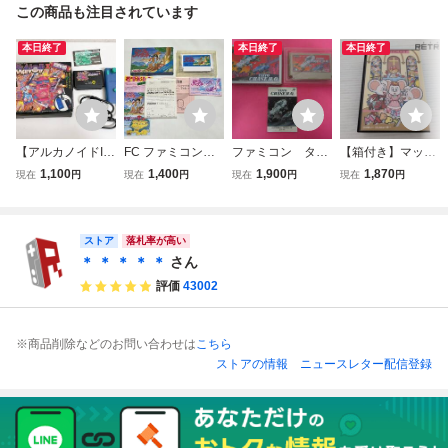
この商品も注目されています
本日終了
本日終了
本日終了
【アルカノイドII
FC ファミコン
ファミコン タイ
【箱付き】マッピ
（ARKANOID II -
リップルアイラン
トーチェイスHQ
ーキッズ ファミコ
1,100
1,400
1,900
1,870
現在
円
現在
円
現在
円
現在
円
Revenge of DO
ド 箱 ソフト 説
箱 説明書付属
ン FC
H）】FC ファミコ
明書
ン タイトー コン
トローラー付き 箱
ストア
落札率が高い
説あり レトロゲー
＊ ＊ ＊ ＊ ＊
さん
ム /A87-593
評価
43002
※商品削除などのお問い合わせは
こちら
ストアの情報
ニュースレター配信登録