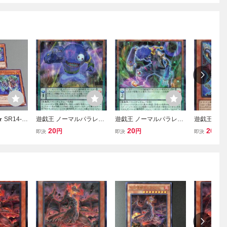
SR14-J
遊戯王 ノーマルパラレル
遊戯王 ノーマルパラレル
遊戯王 ノー
ル ★ 3枚
2 効果 1枚 魔界劇団-デビ
2 効果 1枚 魔界劇団-サッ
スター 1枚
20
20
20
円
円
円
即決
即決
即決
版 ★ 遊
ル・ヒール SPDS
シー・ルーキー SPDS
イドヴルム 