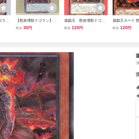
ゴラン
【怒炎壊獣ドゴラン】【T
遊戯王 怒炎壊獣ドゴラ
遊戯王カード 
枚 日
T02-JPA08】【ノーマル1
ン ウルトラ EP16
ゴラン(ノーマ
30
120
120
円
円
円
即決
即決
即決
トラク
枚】【遊戯王】
ストラクチャー
王の急
炎王の急襲（SR
属性 恐竜族 ノ
レル