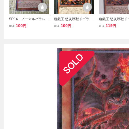
SR14・ノーマルパラレ
遊戯王 怒炎壊獣ドゴラン
遊戯王 怒炎壊獣ド
ル 怒炎壊獣ドゴラン！
ノーマルパラレル SR14-J
ノーマルパラレル 1
100
100
119
円
円
円
即決
即決
即決
P014
版 SR14 数量7 ス
チャーデッキR 炎
襲