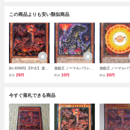
この商品よりも安い類似商品
[trc-83685] 【中古】 遊戯
遊戯王 ノーマルパラレル
遊戯王 ノーマルパ
王OCG デュエルモンスタ
効果 1枚 究極恐獣 SR04
効果 1枚 電極獣カ
29
10
20
円
円
円
即決
即決
即決
ーズ 怒炎壊獣ドゴラン S
24PP
R14 SR14-JP014 ノー..
今すぐ落札できる商品