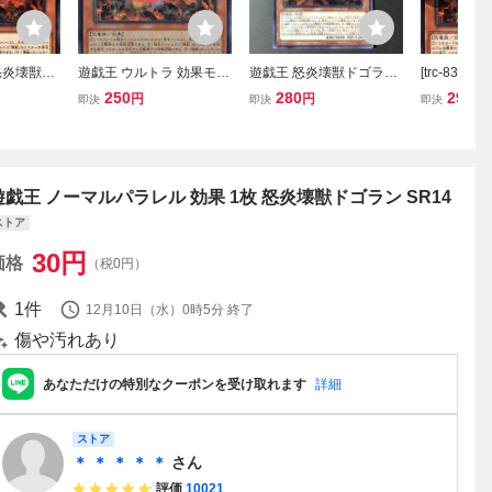
怒炎壊獣ド
遊戯王 ウルトラ 効果モン
遊戯王 怒炎壊獣ドゴラン
[trc-8368
ルパラレル)
スター 1枚 怒炎壊獣ドゴ
ウルトラレア EP16-JP02
王OCG デ
250
280
29
円
円
円
即決
即決
即決
デッキR
ラン EP16
1
ーズ 怒炎壊
14） 炎
R14 SR14-
ーマルパラ
遊戯王 ノーマルパラレル 効果 1枚 怒炎壊獣ドゴラン SR14
ストア
30
円
価格
（税0円）
1
件
12月10日（水）0時5分
終了
傷や汚れあり
あなただけの特別なクーポンを受け取れます
詳細
ストア
＊ ＊ ＊ ＊ ＊
さん
評価
10021