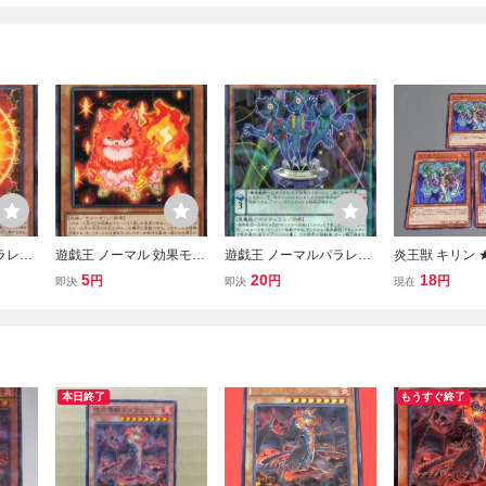
ラレル
遊戯王 ノーマル 効果モン
遊戯王 ノーマルパラレル
炎王獣 キリン ★ 
チオン
スター 1枚 火天獣-キャン
2 効果 1枚 魔界劇団-エキ
P007 ★ ノーマ
5
20
18
円
円
円
即決
即決
現在
ドル DUNE
ストラ SPDS
セット ★ 日本語
戯王 ★ 同梱可
本日終了
もうすぐ終了