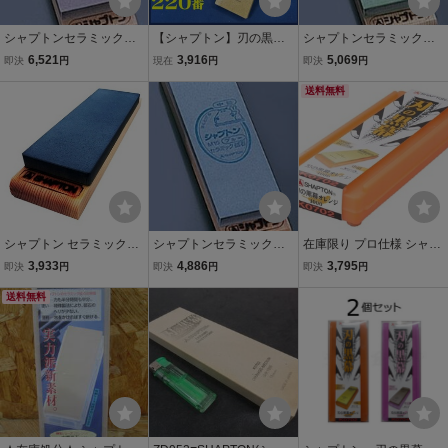
シャプトンセラミック砥
【シャプトン】刃の黒幕
シャプトンセラミック砥
石 Ｍ１５（台付） ＃５０
セラミック砥石『粒度#22
石 Ｍ１５（台付） ＃２０
6,521
3,916
5,069
即決
円
現在
円
即決
円
００ 仕上 エンジ （ATI3
0(荒研ぎ用)』『モス/仕上
００ 中仕上 グリーン （A
6）
砥石』『210mm×70mm×
TI43）
送料無料
15mm』『刃物用砥石』
【新品】
シャプトン セラミック砥
シャプトンセラミック砥
在庫限り プロ仕様 シャプ
石 M15 中砥 ブルー シ070
石 Ｍ１５（台付） ＃１５
トン SHAPTN 刃の黒幕
3,933
4,886
3,795
即決
円
即決
円
即決
円
7 #1500 砥石本体サイズ2
００ 中砥 ブルー （ATI4
セラミック砥石 K0702 オ
10x70x高さ15mm SHAPT
送料無料
4）
レンジ #1000 小型便
N 小型便 在庫