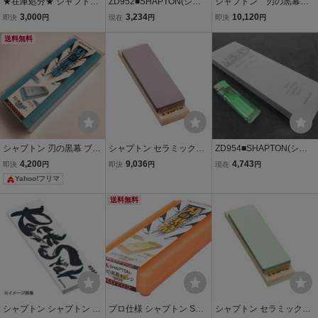
★在庫処分★ シャプトン
ZD952■SHAPTON(シャ
シャプトン 刃の黒幕 2
セラミック砥石 M5シリ
プトン) セラミック砥石
個セット オレンジ＃100
3,000
3,234
10,120
即決
円
現在
円
即決
円
ーズ(オレンジ) 1000番
「刃の黒幕」#1000 中砥
0/エンジ＃5000 中砥/仕
(中荒砥石) S1602
送料無料
K0702 / 未使用
上砥 セラミック砥石
シャプトン 刃の黒幕 ブル
シャプトン セラミック砥
ZD954■SHAPTON(シャ
ー 中砥 #1500 K0707 セ
石 M15 #5000 仕上砥 エ
プトン) セラミック砥石
4,200
9,036
4,743
即決
円
即決
円
現在
円
ラミック砥石
ンジ
「刃の黒幕」#5000 仕上
Yahoo!フリマ
砥 K0704 / 未使用
送料無料
シャプトン シャプトン セ
プロ仕様 シャプトン SHA
シャプトン セラミック砥