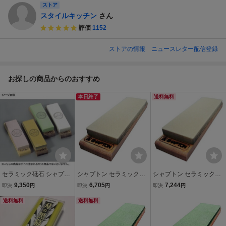
ストア
スタイルキッチン
さん
評価
1152
ストアの情報
ニュースレター配信登録
お探しの商品からのおすすめ
本日終了
送料無料
セラミック砥石 シャプト
シャプトン セラミック砥
シャプトン セラミック砥
ン M24 エンジ仕上 （#50
石 M15 超仕上砥 クリーム
石 M15 超仕上砥 クリーム
9,350
6,705
7,244
即決
円
即決
円
即決
円
00）
シ0705 #12000 砥石本体
シ0705 #12000 SHAPTN
送料無料
サイズ210x70x高さ15mm
送料無料
小型便 在庫
SHAPTN 小型便 在庫