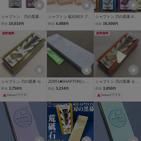
シャプトン 刃の黒幕 2
シャプトン 砥石M15 ブル
シャプトン 刃の黒幕 4点
個セット ホワイト＃12
ー 中砥石 #1500
セット 1000.1500.5000.1
10,010
4,488
16,500
即決
円
即決
円
現在
円
0/エンジ＃5000 荒砥/仕
2000番
上砥 セラミック砥石
送料無料
送料無料
シャプトン 刃の黒幕 セラ
ZD951■SHAPTON(シャ
シャプトン 刃の黒幕 セラ
ミック砥石 荒砥 モス #22
プトン) セラミック砥石
ミック砥石 中砥（オレン
3,750
3,234
3,850
即決
円
現在
円
即決
円
0 K0706
「刃の黒幕」#320 荒砥 K
ジ）K0702 オレンジ
Yahoo!フリマ
Yahoo!フリマ
0709 / 未使用