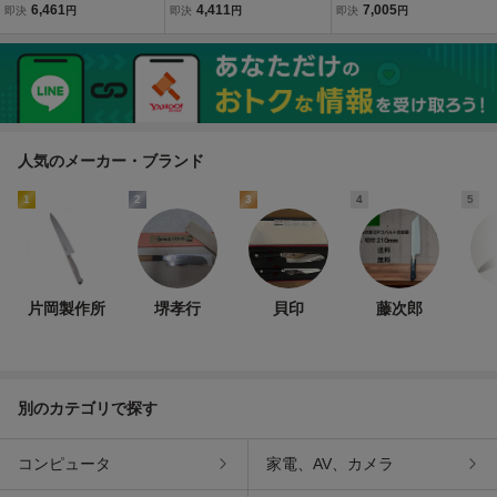
ラミック砥石 ロックスタ
PTN 刃の黒幕 セラミック
石 M15 #2000 中仕上砥
6,461
4,411
7,005
即決
円
即決
円
即決
円
ー #4000 仕上砥石
砥石 K0702 オレンジ #10
グリーン
00 小型便 在庫
人気のメーカー・ブランド
1
2
3
4
5
片岡製作所
堺孝行
貝印
藤次郎
別のカテゴリで探す
コンピュータ
家電、AV、カメラ