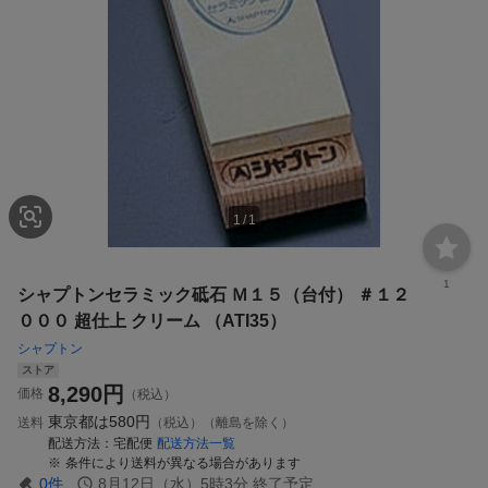
1
/
1
1
シャプトンセラミック砥石 Ｍ１５（台付） ＃１２
０００ 超仕上 クリーム （ATI35）
シャプトン
ストア
8,290
円
価格
（税込）
東京都は
580円
送料
（税込）（離島を除く）
配送方法
宅配便
配送方法一覧
条件により送料が異なる場合があります
0
件
8月12日（水）5時3分
終了予定