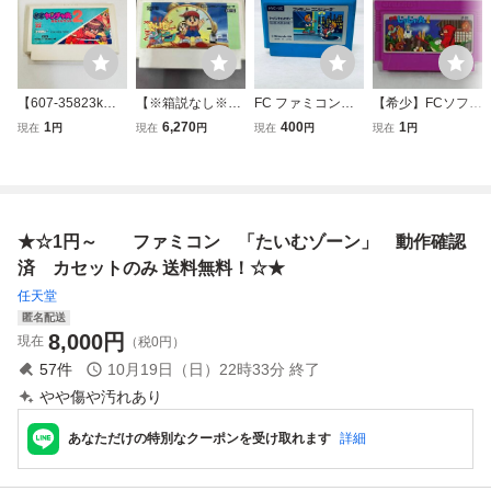
【607-35823k】F
【※箱説なし※】
FC ファミコンソ
【希少】FCソフト
C ファミコン
たいむゾーン
フト アーバンチャ
忍者じゃじゃ丸く
1
6,270
400
1
現在
円
現在
円
現在
円
現在
円
快傑ヤンチャ丸2
ンピオン ソフトの
ん ジャレコ【レト
ソフト 動作確
み 起動確認済
ロゲーム ファミコ
認済み
ン ファミリーコン
ピュータ コレクシ
ョン 名作 貴重 レ
★☆1円～ ファミコン 「たいむゾーン」 動作確認
ア】313
済 カセットのみ 送料無料！☆★
任天堂
匿名配送
8,000
円
現在
（税0円）
57
件
10月19日（日）22時33分
終了
やや傷や汚れあり
あなただけの特別なクーポンを受け取れます
詳細