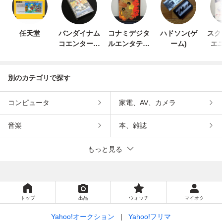
任天堂
バンダイナム
コナミデジタ
ハドソン(ゲ
スク
コエンターテ
ルエンタテイ
ーム)
エ
インメント
ンメント
別のカテゴリで探す
コンピュータ
家電、AV、カメラ
音楽
本、雑誌
もっと見る
トップ
出品
ウォッチ
マイオク
Yahoo!オークション
Yahoo!フリマ