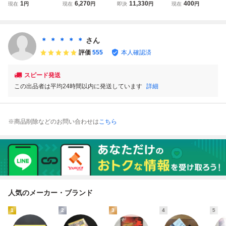
C ファミコン
たいむゾーン
フト たいむゾーン
フト アーバンチャ
1
6,270
11,330
400
現在
円
現在
円
即決
円
現在
円
快傑ヤンチャ丸2
(箱説なし)
ンピオン ソフトの
ソフト 動作確
み 起動確認済
認済み
＊ ＊ ＊ ＊ ＊
さん
評価
555
本人確認済
スピード発送
この出品者は平均24時間以内に発送しています
詳細
※商品削除などのお問い合わせは
こちら
人気のメーカー・ブランド
1
2
3
4
5