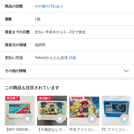
商品の状態
やや傷や汚れあり
個数
1
個
発送までの日数
支払い手続きから1～2日で発送
発送元の地域
福岡県
支払い方法
Yahoo!かんたん決済
詳細
その他の情報
この商品も注目されています
本日終了
本日終了
送料無料
【607-35823k】F
【※箱説なし※】
中古ファミコンソ
FC ファミコンソ