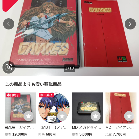
1
/
10
この商品よりも安い類似商品
本日終了
本日終了
■MD■ ガイアレ
【MD】 【メガド
MD メガドライブ
MD ガイアレス
ス /MD029
ライブ】 ガイアレ
ソフト ガイアレス
説明書のみ
19,000
680
5,000
7,700
現在
円
即決
円
現在
円
現在
円
ス 【攻略DVD】