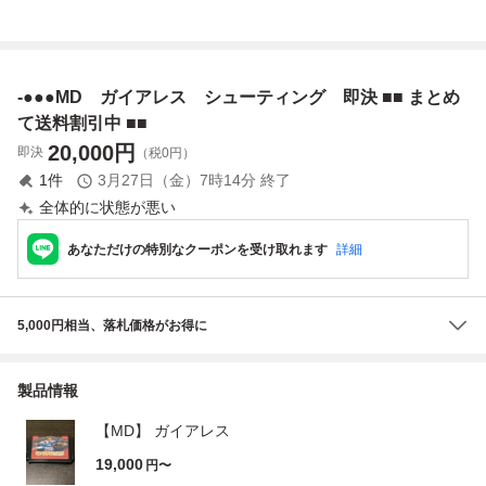
-●●●MD ガイアレス シューティング 即決 ■■ まとめ
て送料割引中 ■■
20,000
円
即決
（税0円）
1
件
3月27日（金）7時14分
終了
全体的に状態が悪い
あなただけの特別なクーポンを受け取れます
詳細
5,000円相当、落札価格がお得に
製品情報
【MD】 ガイアレス
19,000
円〜