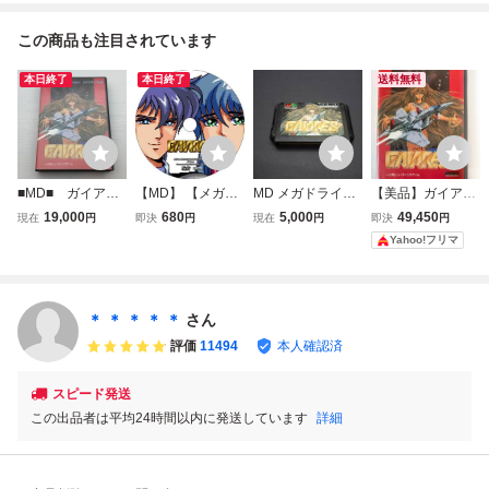
この商品も注目されています
本日終了
本日終了
送料無料
■MD■ ガイアレ
【MD】 【メガド
MD メガドライブ
【美品】ガイアレ
ス /MD029
ライブ】 ガイアレ
ソフト ガイアレス
ス GAIARES メガ
19,000
680
5,000
49,450
現在
円
即決
円
現在
円
即決
円
ス 【攻略DVD】
ドライブ MD ハガ
Yahoo!フリマ
キ付
＊ ＊ ＊ ＊ ＊
さん
評価
11494
本人確認済
スピード発送
この出品者は平均24時間以内に発送しています
詳細