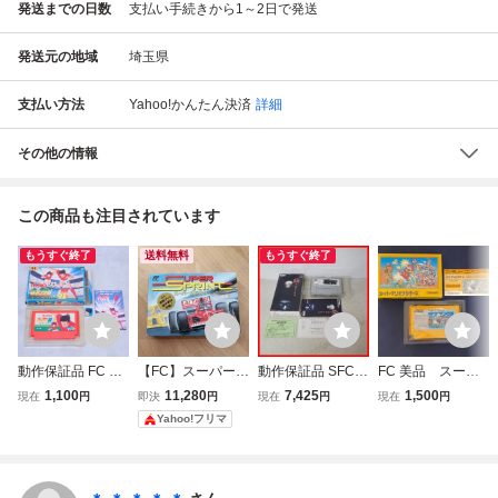
発送までの日数
支払い手続きから1～2日で発送
発送元の地域
埼玉県
支払い方法
Yahoo!かんたん決済
詳細
その他の情報
この商品も注目されています
もうすぐ終了
送料無料
もうすぐ終了
動作保証品 FC フ
【FC】スーパース
動作保証品 SFC
FC 美品 スーパ
ァミコン キャプテ
プリント 箱説付き
スーパーファミコ
ーマリオブラザー
1,100
11,280
7,425
1,500
現在
円
即決
円
現在
円
現在
円
ン翼II スーパース
ファミコン
ン 晦 つきこもり
ズ 箱説付き
Yahoo!フリマ
トライカー 箱説付
バンプレスト BAN
【PP
PRESTO 箱説ハガ
キ付【10