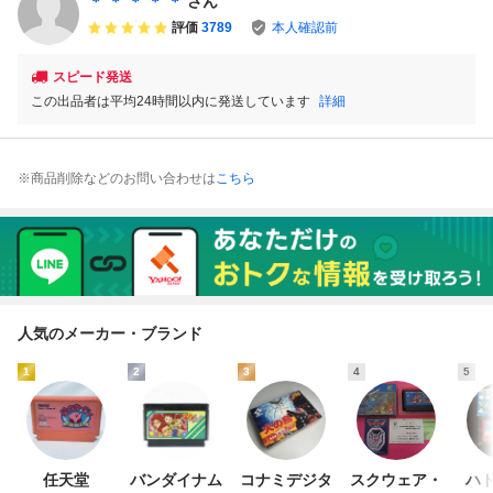
＊ ＊ ＊ ＊ ＊
さん
評価
3789
本人確認前
スピード発送
この出品者は平均24時間以内に発送しています
詳細
※商品削除などのお問い合わせは
こちら
人気のメーカー・ブランド
1
2
3
4
5
任天堂
バンダイナム
コナミデジタ
スクウェア・
ハド