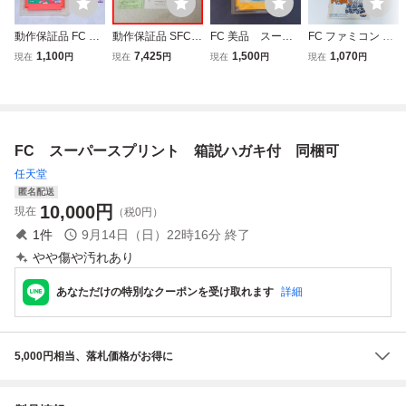
動作保証品 FC フ
動作保証品 SFC
FC 美品 スーパ
FC ファミコン SD
ァミコン キャプテ
スーパーファミコ
ーマリオブラザー
ヒーロー総決戦
1,100
7,425
1,500
1,070
現在
円
現在
円
現在
円
現在
円
ン翼II スーパース
ン 晦 つきこもり
ズ 箱説付き
倒せ悪の軍団 ソフ
トライカー 箱説付
バンプレスト BAN
ト 箱説付 起動確
【PP
PRESTO 箱説ハガ
認済
キ付【10
FC スーパースプリント 箱説ハガキ付 同梱可
任天堂
匿名配送
10,000
円
現在
（税0円）
1
件
9月14日（日）22時16分
終了
やや傷や汚れあり
あなただけの特別なクーポンを受け取れます
詳細
5,000円相当、落札価格がお得に