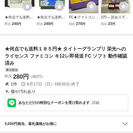
★何点でも送料１
★何点でも送料１
FC★ファミコン★
1円～ 訳あり FC
８５円★ ハイドラ
８５円★ 12 スタ
オセロ★河田★ツ
ファミコン ギャラ
240
240
270
23
即決
円
即決
円
現在
円
現在
円
イド・スペシャル
ーラスター ファミ
クダオリジナル★
ガ パックマン 他
ファミコン ツ29
コン ツ16レ即発
クリックポスト18
レ即発送 FC ソフ
送 FC ソフト 動作
5円
ト 動作確認済み
確認済み
★何点でも送料１８５円★ タイトーグランプリ 栄光への
ライセンス ファミコン キ12レ即発送 FC ソフト 動作確認
済み
匿名配送
280
円
即決
（税0円）
1
件
8月17日（日）6時36分
終了
傷や汚れあり
あなただけの特別なクーポンを受け取れます
詳細
5,000円相当、落札価格がお得に