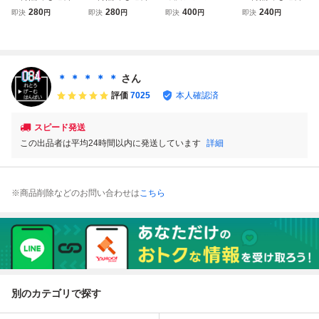
８５円★ タイトー
８５円★ タイトー
フト タイトーグラ
８５円★ ハイドラ
280
280
400
240
即決
円
即決
円
即決
円
即決
円
グランプリ 栄光へ
グランプリ 栄光へ
ンプリ 栄光へのラ
イド・スペシャル
のライセンス ファ
のライセンス ファ
イセンス
ファミコン ツ29
ミコン ツ9レ即発
ミコン ツ10レ即
レ即発送 FC ソフ
送 FC ソフト 動作
発送 FC ソフト 動
ト 動作確認済み
確認済み
作確認済み
＊ ＊ ＊ ＊ ＊
さん
評価
7025
本人確認済
スピード発送
この出品者は平均24時間以内に発送しています
詳細
※商品削除などのお問い合わせは
こちら
別のカテゴリで探す