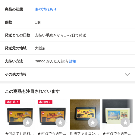
商品の状態
傷や汚れあり
個数
1
個
発送までの日数
支払い手続きから1～2日で発送
発送元の地域
大阪府
支払い方法
Yahoo!かんたん決済
詳細
その他の情報
この商品も注目されています
本日終了
本日終了
★何点でも送料１
★何点でも送料１
即決ファミコンソ
★何点でも送料１