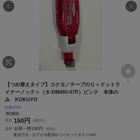
1
/
2
1
【つめ替えタイプ】コクヨ／テープのり＜ドットラ
イナーノック＞（タ-DM480-07P）ピンク 本体の
み KOKUYO
KOKUYO
匿名配送
150
円
現在
（税0円）
全国一律
180円
送料
（税込）
配送方法
おてがる配送ゆうパケットポストmini