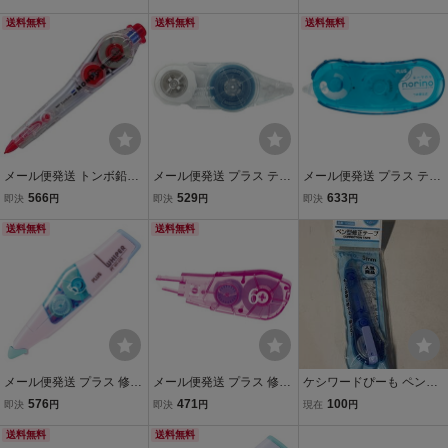
ュ 交換テープ 5mm ピン
ートリッジモノPR5 CT-P
送料無料
ク WH-065R
送料無料
R5 00065663
送料無料
メール便発送 トンボ鉛筆
メール便発送 プラス テー
メール便発送 プラス テー
修正テープモノPS5 CT-P
プのり ノリノポッド しっ
プのり ノリノポッド しっ
566
529
633
即決
円
即決
円
即決
円
S5 00000637
かり貼れる 詰替 8.4mm×1
かり貼れる 本体 6mm×10
送料無料
0m TG-1121R
送料無料
m TG-1111
メール便発送 プラス 修正
メール便発送 プラス 修正
ケシワードぴーも ペン型
テープ ホワイパーPT 本体
テープ ホワイパーPT 交換
修正テープ 5mm 6m
576
471
100
即決
円
即決
円
現在
円
5mm ペールピンク WH-6
テープ 6mm ピンク WH-6
45
送料無料
46R
送料無料