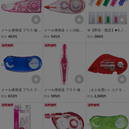
メール便発送 プラス 修正
メール便発送 トンボ鉛筆
＠【即決・限定】■モノポ
テープ ホワイパーミニロ
修正テープ MONO モノC
ケット■修正テープ 5mm
463
541
286
即決
円
即決
円
即決
円
ーラー 交換テープ 4.2mm
F5C 80ピンク CT-CF5C8
幅 /スケルトンカラー /1個
ピンク WH-634R
送料無料
0
送料無料
/クリア 透明 コンパクト /
使い切り /トンボ MONO //
CT-CM5C
メール便発送 プラス テー
メール便発送 プラス 修正
（まとめ買い）コクヨ テ
プのり ノリノポッド しっ
テープ ホワイパーパル 5
ープのり ドットライナー
633
595
2,369
即決
円
即決
円
即決
円
かり貼れる 本体 8.4mm×1
mm ピンク WH-035 PK
パワー 詰替用 強力貼るタ
0m TG-1121
送料無料
送料無料
イプ タ-DM430-10用 タ-D
送料無料
430-10〔×5〕