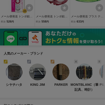
メール便発送 トンボ鉛筆
メール便発送 トンボ鉛筆
メール便発送 プラス テー
テープのりつめ替えピッ
修正テープ 詰め替え用カ
プのり ノリノポッド キレ
526
558
633
即決
円
即決
円
即決
円
トリトライCN PR-CRN 0
ートリッジ モノYR5 CT-Y
イにはがせる 本体 6mm×
0027400
R5 00047509
10m TG-1113
人気のメーカー・ブランド
1
2
3
4
5
シヤチハタ
KING JIM
PARKER
MONTBLANC（筆
PI
記具、時計）