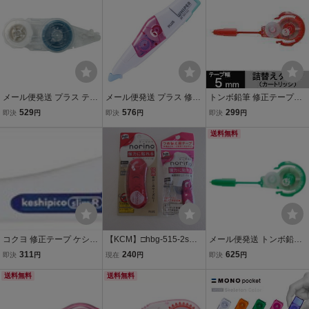
メール便発送 プラス テー
メール便発送 プラス 修正
トンボ鉛筆 修正テープモ
プのり ノリノポッド 強力
テープ ホワイパーPT 本体
ノＰＸＮカートリッジ 幅
529
576
299
即決
円
即決
円
即決
円
に貼れる 詰替 8.4mm×10
6mm ペールパープル WH-
５ｍｍ
m TG-1122R
646
送料無料
コクヨ 修正テープ ケシピ
【KCM】□hbg-515-2s★
メール便発送 トンボ鉛筆
コスリム（詰替えタイ
新品★プラス テープのり
修正テープ 詰め替え用カ
311
240
625
即決
円
現在
円
即決
円
プ）ＴＷ－Ｍ２５５
ノリノポッド 『強力に貼
ートリッジ モノPR4 CT-P
送料無料
れる』 本体+詰替え セッ
送料無料
R4 00030369
ト 8.4mm×10m TG-11
22/TG1122R