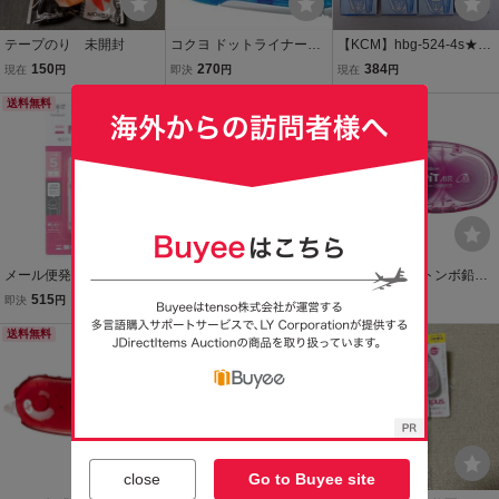
テープのり 未開封
コクヨ ドットライナー専
【KCM】hbg-524-4s★新
用詰替えテープ タ－Ｄ４
品箱傷み★コクヨ テープ
150
270
384
現在
円
即決
円
現在
円
００Ｎ－０８
のり 『ドットライナーノ
送料無料
ック』つめ替え用テープ
送料無料
7mm×8ｍ 4個セット 各
色共通 タ-D480-07
メール便発送 トンボ鉛筆
コクヨ テープのり ドット
メール便発送 トンボ鉛筆
修正テープ モノポケット
ライナー しっかり貼る 詰
テープのり ピットエアー
515
1,080
625
即決
円
現在
円
即決
円
幅5mm×4m ピンク CT-C
替え用テープ タ-D400-08
ミニ つめ替えタイプ 本体
M5C80
送料無料
N（本体：タ-DM400-08N
送料無料
幅6mm×11m ピンク PN-C
本日終了
用）
ASC80
close
Go to Buyee site