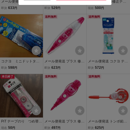
メール便発送 プラス テー
メール便発送 プラス テー
ノートのための修正テー
プのり ノリノポッド 強力
プのり ノリノポッド しっ
プ 詰替用テープ×2 B罫用
633
529
500
即決
円
即決
円
現在
円
に貼れる 本体 8.4mm×10
かり貼れる 詰替 6mm×10
幅5.5mm×6m TW-NT335
m TG-1122
m TG-1111R
送料無料
青 本体 A罫用 幅6.5mm×6
送料無料
m TW-MNT336 ピンク コ
クヨ キャンパス
コクヨ ミニドットタイ
メール便発送 プラス 修正
メール便発送 コクヨ テー
プ テープのり ドット
テープ ホワイパーラッシ
プのり ドットライナーフ
598
623
572
即決
円
即決
円
即決
円
ライナープチ 未開封品
ュ 本体 5mm ピンク WH-
リック つめ替え用テープ
本日終了
065
送料無料
あとから貼りつく 幅6mm
送料無料
×12mタ-D4920-06
PiT テープのり つめ替え
メール便発送 プラス 修正
メール便発送 トンボ鉛筆
テープ Tombow トンボ
テープ ホワイパー ラッシ
修正テープ 詰め替え用カ
50
497
625
現在
円
即決
円
即決
円