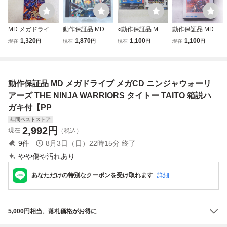
MD メガドライブ
動作保証品 MD メ
○動作保証品 MD
動作保証品 MD メ
メガCD 電忍アレ
ガCD スター・ウ
メガCD ソニッ
ガドライブ 三國志
1,320
1,870
1,100
1,100
現在
円
現在
円
現在
円
現在
円
スタ COMPILE コ
ォーズ レベルアサ
ク・ザ・ヘッジホ
II 箱説ハガキ付【1
ンパイル 箱説付
ルト 箱説ハガキ付
ッグ CD G-6021 S
0
【PP
【PP
ONIC THE HEDG
EHOG CD 箱説付
動作保証品 MD メガドライブ メガCD ニンジャウォーリ
【PP
アーズ THE NINJA WARRIORS タイトー TAITO 箱説ハ
ガキ付【PP
年間ベストストア
2,992
円
現在
（税込）
9
件
8月3日（日）22時15分
終了
やや傷や汚れあり
あなただけの特別なクーポンを受け取れます
詳細
5,000円相当、落札価格がお得に