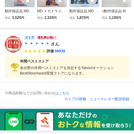
動作保証品 MD メ
MD メガドライブ
動作保証品 MD メ
○動作保証品 MD
ガCD ニンジャウ
メガCD 電忍アレ
ガCD スター・ウ
メガCD ソニッ
3,520
1,320
1,870
1,100
現在
円
現在
円
現在
円
現在
円
ォーリアーズ THE
スタ COMPILE コ
ォーズ レベルアサ
ク・ザ・ヘッジホ
NINJA WARRIOR
ンパイル 箱説付
ルト 箱説ハガキ付
ッグ CD G-6021 S
S 箱説帯ハガキ/C
【PP
【PP
ONIC THE HEDG
D付【PP
ストア
EHOG CD 箱説付
落札率が高い
【PP
＊ ＊ ＊ ＊ ＊
さん
評価
98939
年間ベストストア
各分野の年間ベストストアを決定するYahoo!オークション
BestStoreAward受賞ストアになります。
※商品削除などのお問い合わせは
こちら
ストアの情報
ニュースレター配信登録