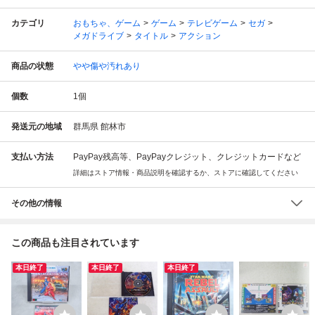
カテゴリ
おもちゃ、ゲーム
ゲーム
テレビゲーム
セガ
メガドライブ
タイトル
アクション
商品の状態
やや傷や汚れあり
個数
1
個
発送元の地域
群馬県 館林市
支払い方法
PayPay残高等、PayPayクレジット、クレジットカードなど
詳細はストア情報・商品説明を確認するか、ストアに確認してください
その他の情報
この商品も注目されています
本日終了
本日終了
本日終了