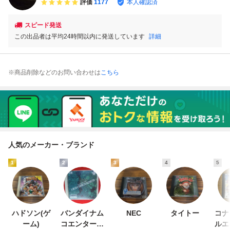
評価
1177
本人確認済
スピード発送
この出品者は平均24時間以内に発送しています
詳細
※商品削除などのお問い合わせは
こちら
人気のメーカー・ブランド
1
2
3
4
5
ハドソン(ゲ
バンダイナム
NEC
タイトー
コナ
ーム)
コエンターテ
ルエ