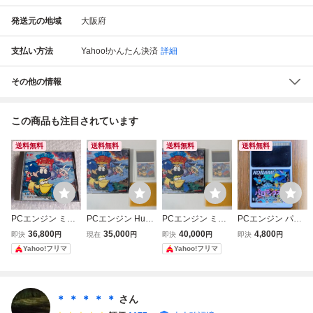
発送元の地域
大阪府
支払い方法
Yahoo!かんたん決済
詳細
その他の情報
この商品も注目されています
送料無料
送料無料
送料無料
送料無料
PCエンジン ミズ
PCエンジン HuC
PCエンジン ミズ
PCエンジン パロ
バク大冒険 HuCA
ARD ミズバク大
バク大冒険 TAITO
ディウスだ！
36,800
35,000
40,000
4,800
即決
円
現在
円
即決
円
即決
円
RD PCE TAITO
冒険 TAITO 1992
CORPORATION 1
Yahoo!フリマ
Yahoo!フリマ
年 レトロゲーム
993年
＊ ＊ ＊ ＊ ＊
さん