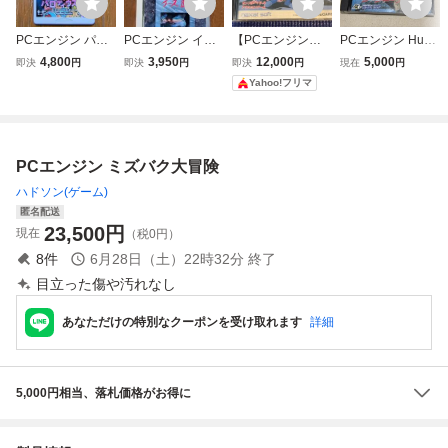
PCエンジン パロ
PCエンジン イー
【PCエンジン】
PCエンジン HuC
ディウスだ！
スⅠ・Ⅱ & イース
魔界プリンス ど
ARD ジャッキー
4,800
3,950
12,000
5,000
即決
円
即決
円
即決
円
現在
円
Ⅲ セット
らぼっちゃん
チェン 成龍 Vol.36
Yahoo!フリマ
ハドソンソフト
PCエンジン ミズバク大冒険
ハドソン(ゲーム)
匿名配送
23,500
円
現在
（税0円）
8
件
6月28日（土）22時32分
終了
目立った傷や汚れなし
あなただけの特別なクーポンを受け取れます
詳細
5,000円相当、落札価格がお得に