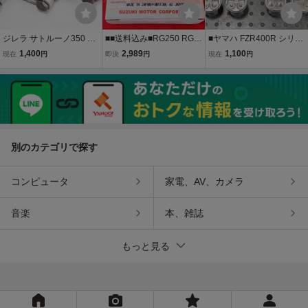
ジレラ サトルーノ350 NH
■■送料込み■RG250 RG2
■ヤマハ FZR400R シリン
01 純正リアサスペンショ
50E ピストンピン ベアリ
ダー ピストン エンジン 2
1,400
2,989
1,100
現在
円
即決
円
現在
円
ンリンク！E211GI
ング 純正部品ＳＵＺＵＫ
TK TT-F3 RC SUGO レー
Ｉ エンジン シリンダー
スキット 検索 1WG 3TJ
[R080804]
別のカテゴリで探す
コンピュータ
家電、AV、カメラ
音楽
本、雑誌
もっと見る