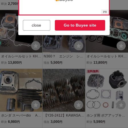
品 Z400FX Z400GP サー
ブ/DAX 72ｃｃ ボアアッ
MC18 ピストンリング ピ
2,700
5,006
14,200
即決
円
即決
円
即決
円
クリップ ピストンピン ク
プ＆ヘッドキット シリン
ストンピン ベアリング ク
リップ エンジン シリンダ
ダー ピストン ピン ガスケ
リップセット ホンダ純正
ー コンロッド ピストン 3
ット サークリップ カムシ
新品
78
ャフト
close
Go to Buyee site
オイルシールセット KH4
N360？ エンジン シリ
オイルシールセット KH2
00 400ss エンジン ガスケ
ンダー ヘッド ピスト
50 エンジン ガスケット
13,800
5,500
13,800
即決
円
現在
円
即決
円
ット クラッチ シリンダー
ン エンブレム付き
クラッチ シリンダー ピス
ピストン マフラーガスケ
トン マフラーガスケット
送料無料
ット オーバーホール OH
オーバーホール
ホンダ スーパーdio AF1
【Y26-2412】KAWASAKI
ホンダ用 ボアアップキッ
8E- 縦型エンジン シリン
KH250、250/350SS用
ト 47mm 70cc シリンダー
6,980
3,000
5,590
即決
円
現在
円
即決
円
ダー腰上 改良品 AF2#
ヘッドセット 中古品/
ヘッド ピストン リング ク