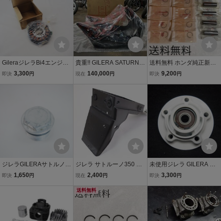
ホルダー 939210
GileraジレラBi4エンジン
貴重!! GILERA SATURNO
送料無料 ホンダ純正新品
純正ステーターコイル ジ
500/350 純正アッパ－カ
CBX400F CBR400F ピス
3,300
140,000
9,200
即決
円
現在
円
即決
円
ェネレーターコイルDAKL
ウル サトゥルノ ジレラ サ
トンピン サークリップ エ
OTA 350 500ダコタ RC6
トゥル－ノ
ンジン ピストンリング ク
00サトルノ サトゥルノN
リップ シリンダー 261
OS 032100-2531
ジレラGILERAサトルノ
ジレラ サトルーノ350 NH
未使用ジレラ GILERA サ
サトゥルノ350 NH01純正
01 純正リアフェンダー！
トルノ サトゥルノ350 NH
1,650
2,400
3,300
即決
円
現在
円
即決
円
フロントフォークトップ
E211GI
01 500 NH02純正リアホ
キャップ 40mm 片側 SAT
送料無料
イールハブ スプロケット
URNO350 318952
ハブ クラウンホルダー 93
9210 SATURNO