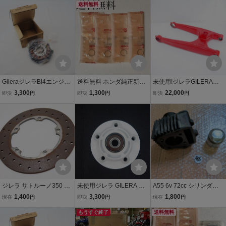
KH250ヘッド/250SSヘッ
送料無料
リップ ピストンピン AF3
ド/KH250シリンダー/KH2
4 AF35 ライブディオ DIO
50エンジン
ZX 社外品
GileraジレラBi4エンジン
送料無料 ホンダ純正新品
未使用!ジレラGILERAサ
純正ステーターコイル ジ
CB400T CB400N 400用
トルノ サトゥルノ350 50
3,300
1,300
22,000
即決
円
即決
円
即決
円
ェネレーターコイルDAKL
サークリップ ピストンピ
0 NH01 NH02 純正スイン
OTA 350 500ダコタ NOS
ン クリップ シリンダー ピ
グアーム リアアーム 足回
RC600サトルノ サトゥル
ストン コンロッド エンジ
り 赤 939240 SATURNO
ノ032100-2531
ン 144B
ジレラ サトルーノ350 NH
未使用ジレラ GILERA サ
A55 6v 72cc シリンダ
01 純正リアディスク！E2
トルノ サトゥルノ350 NH
ー、ピストン ジャンク ホ
1,400
3,300
1,800
現在
円
即決
円
現在
円
11GI
01 500 NH02 SATURNO
ンダ純正エンジン中古部
純正リアホイールハブ ス
もうすぐ終了
品 モンキー ダックス シャ
送料無料
プロケットハブ クラウン
リー カブ