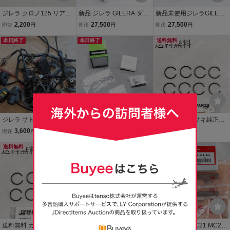
ジレラ クロノ125 リアサ
新品 ジレラ GILERA ダコ
新品未使用ジレラGILERA
ス サスペンション gilera
タ350 DAKOTA純正シリ
サトルノ サトゥルノ350
2,200
27,500
27,500
即決
円
即決
円
即決
円
crono ショックアブソー
ンダー ピストン ピストン
SATURNO NH01純正シリ
バー ピアジオジレラNSR
本日終了
ピン クリップ 腰上エンジ
本日終了
ンダーヘッド ヘッドカバ
送料無料
TZR
ン部品 328416 サトルノ3
ー腰上エンジン部品980.3
50 NH01
97 980470
ジレラ サトゥルノ350
●新品●KDX125SR カワサ
送料無料 カワサキ純正新
メインハーネス Gilera
キ 純正 ピストン セット
品 ゼファー400 ゼファー
3,600
17,799
2,400
現在
円
現在
円
即決
円
Saturno
＞ ピストンリング ピスト
Χ サークリップ ピストン
送料無料
ンピン クリップ ベアリン
ピン クリップ エンジン シ
グ エンジン シリンダー
リンダー コンロッド ゼフ
ァー 377
送料無料 カワサキ純正新
12V モンキー/ゴリラ/カ
■NSR250R MC21 MC28