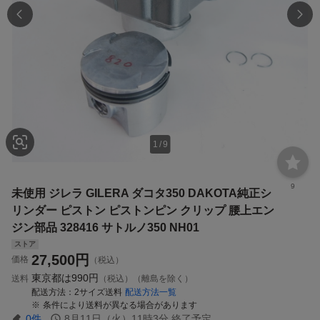
1
/
9
9
未使用 ジレラ GILERA ダコタ350 DAKOTA純正シ
リンダー ピストン ピストンピン クリップ 腰上エン
ジン部品 328416 サトルノ350 NH01
ストア
27,500
円
価格
（税込）
東京都は
990円
送料
（税込）（離島を除く）
配送方法
2サイズ送料
配送方法一覧
条件により送料が異なる場合があります
0
件
8月11日（火）11時3分
終了予定