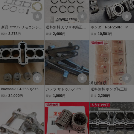
新品 ヤマハ リモコンジョ
送料無料 カワサキ純正新
ホンダ NSR250R MC
グ SA16J 67.9ｃｃ ボアア
品 GPZ400F GPZ400FⅡ
21/MC28対応 ジャンク
3,278
2,400
10,501
即決
円
即決
円
現在
円
ップキット シリンダー ヘ
サークリップ ピストンピ
部品 純正シリンダー・
ッド ピストン ピン ガスケ
ン クリップ エンジン シリ
ピストン
送料無料
ット クリップ 横置きエン
ンダー コンロッド ピスト
ジン
ン 377
kawasaki GPZ550(ZX550
ジレラ サトゥルノ 350
送料無料 ホンダ純正新品
A) 0.5mm オーバーサイズ
左右ステップ Gilera Sat
CBX400F CBX550F CBR
34,000
1,000
2,200
即決
円
現在
円
即決
円
ピストン/シリンダーセッ
urno
400F ピストンピン クリ
ト☆中古良品 KZ550DEエ
送料無料
ップ サークリップ エンジ
もうすぐ終了
ンジン
ン ピストンリング シリン
ダー 260