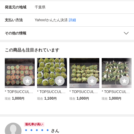
発送元の地域
千葉県
支払い方法
Yahoo!かんたん決済
詳細
その他の情報
この商品も注目されています
* TOPSUCCULEN
* TOPSUCCULEN
* TOPSUCCULEN
* TOPSUCCULEN
T 出荷日8/20-21
T 出荷日8/20-21
T 出荷日8/20-21
T 出荷日8/20-21
1,000
1,100
1,000
1,000
現在
円
現在
円
現在
円
現在
円
【整った株】24個
【整った株】24個
【整った株】24個
【整った株】24個
2026-0811-D106
2026-0811-D073
2026-0811-D057
2026-0811-D046
アイス 多肉植物
EKO マルガン 多
スモールピーチ 多
キャラメルスプラ
エケベリア 見たま
肉植物 エケベリア
肉植物 エケベリア
イト 多肉植物 エ
まお届け
見たままお届け
見たままお届け
ケベリア 見たまま
落札率が高い
お届け
＊ ＊ ＊ ＊ ＊
さん