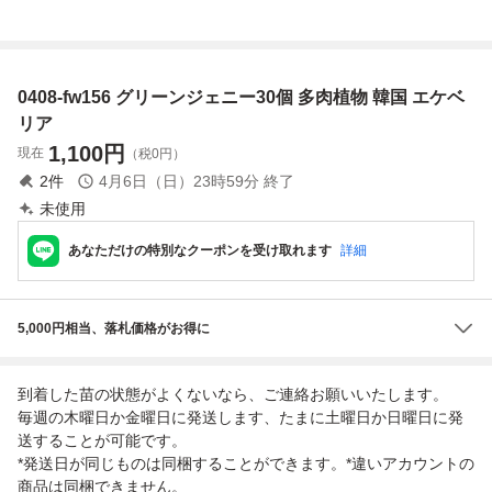
2026-0811-D106
2026-0811-D057
2026-0811-D046
2026-0811-D116
アイス 多肉植物
スモールピーチ 多
キャラメルスプラ
レッドモラン 多肉
エケベリア 見たま
肉植物 エケベリア
イト 多肉植物 エ
植物 エケベリア
まお届け
見たままお届け
ケベリア 見たまま
見たままお届け
0408-fw156 グリーンジェニー30個 多肉植物 韓国 エケベ
お届け
リア
1,100
円
現在
（税0円）
2
件
4月6日（日）23時59分
終了
未使用
あなただけの特別なクーポンを受け取れます
詳細
5,000円相当、落札価格がお得に
到着した苗の状態がよくないなら、ご連絡お願いいたします。
毎週の木曜日か金曜日に発送します、たまに土曜日か日曜日に発
送することが可能です。
*発送日が同じものは同梱することができます。*違いアカウントの
商品は同梱できません。