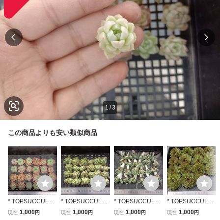
1
/
3
この商品よりも安い類似商品
* TOPSUCCULEN
* TOPSUCCULEN
* TOPSUCCULEN
* TOPSUCCULEN
T 出荷日8/20-21
T 出荷日8/20-21
T 出荷日8/20-21
T 出荷日8/20-21
1,000
1,000
1,000
1,000
現在
円
現在
円
現在
円
現在
円
【整った株】24個
【整った株】24個
【整った株】24個
【整った株】15個