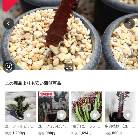
1
/
2
この商品よりも安い類似商品
送料無料
ユーフォルビア・
ユーフォルビア 紅
[種子] ユーフォル
多肉植物 【ユーフ
紅彩閣 3号 8月
彩雲閣
ビア エノプラ 紅
ォルビア・紅葉彩
1,200
980
1,694
800
即決
円
現在
円
即決
円
現在
円
6日撮影現品 鉢
彩閣 Euphorbia e
雲閣（ベニサイウ