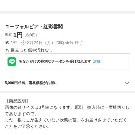
底から約17cm
nopla 50粒｜多肉
ンカク）
マーブルプランツ
植物 珍奇植物 赤
豊中店 まとめて
い棘 人気 実生
取引発送歓迎
ユーフォルビア・紅彩雲閣
1
円
現在
（税0円）
1
件
3月24日（月）23時55分
終了
目立った傷や汚れなし
あなただけの特別なクーポンを受け取れます
詳細
5,000円相当、落札価格がお得に
【商品説明】
画像の鉢サイズは3号鉢になります。原則、輸入時に一度根切りし
てありますので、
まだ「根っこが生えていない状態の苗」をお届けさせていただく
ことをご了承ください。