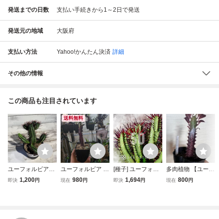
発送までの日数
支払い手続きから1～2日で発送
発送元の地域
大阪府
支払い方法
Yahoo!かんたん決済
詳細
その他の情報
この商品も注目されています
送料無料
ユーフォルビア・
ユーフォルビア 紅
[種子] ユーフォル
多肉植物 【ユーフ
紅彩閣 3号 8月
彩雲閣
ビア エノプラ 紅
ォルビア・紅葉彩
1,200
980
1,694
800
即決
円
現在
円
即決
円
現在
円
6日撮影現品 鉢
彩閣 Euphorbia e
雲閣（ベニサイウ
底から約17cm
nopla 50粒｜多肉
ンカク）
マーブルプランツ
植物 珍奇植物 赤
豊中店 まとめて
い棘 人気 実生