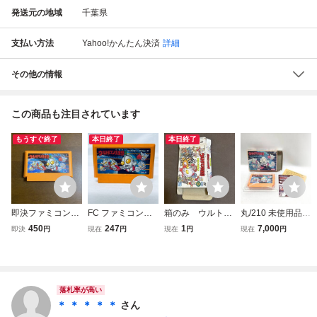
発送元の地域
千葉県
支払い方法
Yahoo!かんたん決済
詳細
その他の情報
この商品も注目されています
もうすぐ終了
本日終了
本日終了
即決ファミコンソ
FC ファミコンソ
箱のみ ウルトラ
丸/210 未使用品 F
フト ウルトラマン
フト ウルトラマン
マン倶楽部 怪獣
C ファミコンソフ
450
247
1
7,000
即決
円
現在
円
現在
円
現在
円
倶楽部3 またまた
倶楽部３ またま
大決戦 ファミコ
ト ウルトラマン倶
出撃 ウルトラ兄弟
た出現!!ウルトラ
ン
楽部3 またまた出
兄弟 ソフトのみ
撃!！ウルトラ兄弟
起動確認済
円谷プロ 箱説明書
当時物 希少 玩具
落札率が高い
屋放出品
＊ ＊ ＊ ＊ ＊
さん