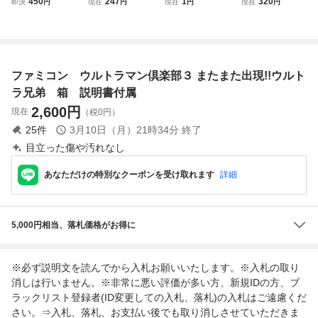
450
247
1
320
即決
円
現在
円
現在
円
現在
円
倶楽部3 またまた
倶楽部３ またま
大決戦 ファミコ
ン倶楽部3 またま
出撃 ウルトラ兄弟
た出現!!ウルトラ
ン
た出現!!ウルトラ
兄弟 ソフトのみ
兄弟 表ラベル無し
起動確認済
起動確認済み クリ
ーニング済み ファ
ファミコン ウルトラマン倶楽部３ またまた出現!!ウルト
ミコン
ラ兄弟 箱 説明書付属
2,600
円
現在
（税0円）
25
件
3月10日（月）21時34分
終了
目立った傷や汚れなし
あなただけの特別なクーポンを受け取れます
詳細
5,000円相当、落札価格がお得に
※必ず説明文を読んでから入札お願いいたします。※入札の取り
消しは行いません。※非常に悪い評価が多い方、新規IDの方、ブ
ラックリスト登録者(ID変更しての入札、落札)の入札はご遠慮くだ
さい。⇒入札、落札、お支払い後でも取り消しさせていただきま