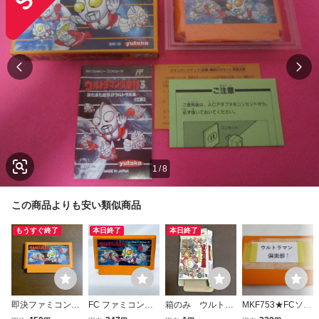
1
/
8
この商品よりも安い類似商品
もうすぐ終了
本日終了
本日終了
即決ファミコンソ
FC ファミコンソ
箱のみ ウルトラ
MKF753★FCソフ
フト ウルトラマン
フト ウルトラマン
マン倶楽部 怪獣
トのみ ウルトラマ