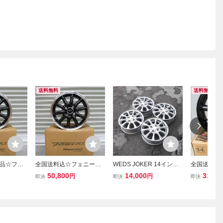
送料無料
送料無料
品☆フェ
全国送料込☆フェニーチ
WEDS JOKER 14インチ
全国送料無
4×4.5J+
ェRX1☆14×4.5J+45☆10
4.5J OFF+45 PCD100 4H
14×4.5J+4
50,800
14,000
31,80
円
円
即決
即決
即決
☆軽自動車N-
0/4H☆軽自動車N-BOXタ
4本 N-BOX N-WGN N-ON
K JP-209
ーヴスペー
ントウェイクムーヴスペ
E ルークス ラパン ハスラ
X・タント
ェイクデ
ーシアワゴンRデリカミ
ー ムーヴ タント ウェイ
ヴ・ワゴン
ラパン
ニデイズ
ク ワゴンR 軽自動車
ス・Nワゴ