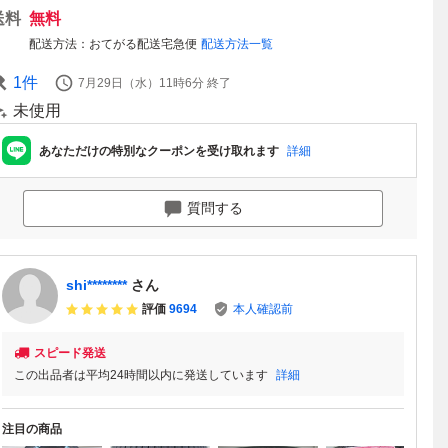
送料
無料
配送方法
おてがる配送宅急便
配送方法一覧
1
件
7月29日（水）11時6分
終了
未使用
あなただけの特別なクーポンを受け取れます
詳細
質問する
shi********
さん
評価
9694
本人確認前
スピード発送
この出品者は平均24時間以内に発送しています
詳細
注目の商品