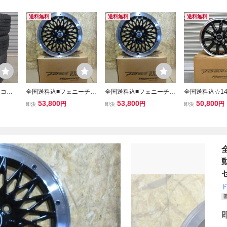
送料無料
送料無料
送料無料
ンコッ
全国送料込■フェニーチェ
全国送料込■フェニーチェ
全国送料込☆14×
 新品４
RX3■14×4.5J＋45 100/4
RX3■14×4.5J＋45 100/4
☆100/4H☆
53,800
53,800
50,800
円
円
円
即決
即決
即決
車・タ
H■軽自動車N-BOXタント
H■軽自動車N-BOXタント
RX1☆軽自動車
ゴン
ムーヴスペーシアラパン
ムーヴスペーシアラパン
ントムーヴスペ
ミラ・
デリカミニハスラーウェ
デリカミニハスラーウェ
ゴンRウェイク
イク
イク
ニデイズ