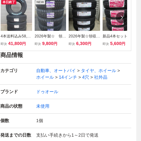
本日終了
NEW
4本送料込み58,80
2026年製☆ 領収
2026年製☆領収書
新品4本セット☆
【
0円～ 新品ヨコ
書OK ４本セッ
対応 ☆4本送料込
送料込￥18,600～
製
41,800
9,800
6,300
5,600
円
円
円
円
即決
即決
即決
即決
即
ハマジオランダー
ト送料込み22,800
み￥16,300～ ハ
☆ダンロップ グラ
◎
H/T■195/80R15 1
円～ グットイヤ
ンコックKINERG
ントレックTG4
R
商品情報
07/105LT■2026年
ーアイスナビ8 1
Y 155/65R14☆
145/80R12 80/78
込
製■ハイエース・
55/65R14 軽自
軽自動車
N
15
カテゴリ
キャラバン
動車
自動車、オートバイ
タイヤ、ホイール
ホイール
14インチ
4穴
社外品
ブランド
ドゥオール
商品の状態
未使用
個数
1
個
発送までの日数
支払い手続きから1～2日で発送