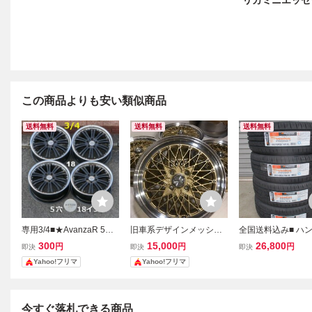
リカミニエッセ
この商品よりも安い類似商品
送料無料
送料無料
送料無料
専用3/4■★AvanzaR 5穴1
旧車系デザインメッシュ
全国送料込み■ ハ
8インチホイール／Sports
ホイール (金) 15×5.5J・
ク 165/45R16
300
15,000
26,800
円
円
円
即決
即決
即決
SUV
＋35・PCD100 １本バラ
本セット■ 軽自動
Yahoo!フリマ
Yahoo!フリマ
売り スペア等に
ント・N-BOX・ワ
R・スペーシア・
ラパン・
今すぐ落札できる商品