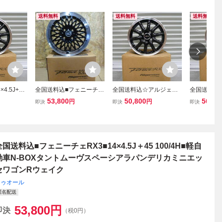
送料無料
送料無料
送料無料
4.5J+45
全国送料込■フェニーチェ
全国送料込☆アルジェノ
全国送料込
フェニーチェ
RX3■14×4.5J＋45 100/4
ンフェニーチェRX1☆14
ニーチェRX-
53,800
50,800
50,80
円
円
即決
即決
即決
N-BOXタ
H■軽自動車N-BOXタント
×4.5J+45☆100/4H☆軽自
45☆100/
ーシアワ
ムーヴスペーシアラパン
動車N-BOXタントムーヴ
BOXタン
デリカミ
デリカミニハスラーウェ
スペーシアワゴンRウェ
シアワゴン
イク
イクデリカミニデイズ
リカミニデ
全国送料込■フェニーチェRX3■14×4.5J＋45 100/4H■軽自
動車N-BOXタントムーヴスペーシアラパンデリカミニエッ
セワゴンRウェイク
ドゥオール
匿名配送
53,800
円
即決
（税0円）