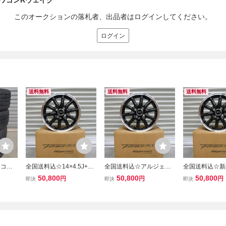
ワゴンRウェイク
このオークションの落札者、出品者はログインしてください。
ログイン
送料無料
送料無料
送料無料
ンコッ
全国送料込☆14×4.5J+45
全国送料込☆アルジェノ
全国送料込☆新
 新品４
☆100/4H☆フェニーチェ
ンフェニーチェRX1☆14
ニーチェRX-1☆1
50,800
50,800
50,800
円
円
円
即決
即決
即決
車・タ
RX1☆軽自動車N-BOXタ
×4.5J+45☆100/4H☆軽自
45☆100/4H
ゴン
ントムーヴスペーシアワ
動車N-BOXタントムーヴ
BOXタントム
ミラ・
ゴンRウェイクデリカミ
スペーシアワゴンRウェ
シアワゴンRウ
ニデイズ
イクデリカミニデイズ
リカミニデイズ