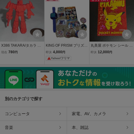
X386 TAKARA/タカラ ト
KING OF PRISM プリズム
丸美屋 ポケモン シール ス
ランスフォーマー スペリ
ウォッチ 缶バッジ ステッ
テッカー ピカチュウ マル
780
4,000
12,000
現在
円
即決
円
即決
円
オン 消しゴム フィギュア
カー まとめ売り
ミヤ ゲットシール スペ
Yahoo!フリマ
シャル キラ pokemon
marumiya sticker pikachu
別のカテゴリで探す
コンピュータ
家電、AV、カメラ
音楽
本、雑誌