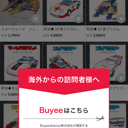
スターウォーズ ジェダ
即決◆ 10 青プリズム ミ
即決◆ 12 黄プリズム ブ
イインターセプター ア
ネルバ ザ・ヘッドマスタ
ルホーン ザ・ヘッドマス
1,700
5,980
5,980
即決
円
即決
円
即決
円
ナキン ガチャガチャ
ーズｊr トランスフォーマ
ターズｊr トランスフォー
タカラトミー STARWAR
ー prism sticker Wシール
マー prism sticker Wシー
S スターファイター プ
シール タカラ TAKARA tr
ル シール タカラ TAKARA
ラモデル フィギュア
ansformers
transformers
即決◆ 8 ピンク ゴーシュ
即決◆ 15 黄プリズム レ
即決◆ 14 ピンクプリズム
ーター ザ・ヘッドマスタ
インジャー ゴッドマスタ
ライトフット ゴッドマス
5,980
5,980
5,980
即決
円
即決
円
即決
円
ーズｊr トランスフォーマ
ー トランスフォーマー pri
ター トランスフォーマー
ー prism sticker Wシール
sm sticker Wシール シー
prism sticker Wシール シ
シール タカラ TAKARA tr
ル タカラ TAKARA transfo
ール タカラ TAKARA tran
ansformers
rmers
sformers