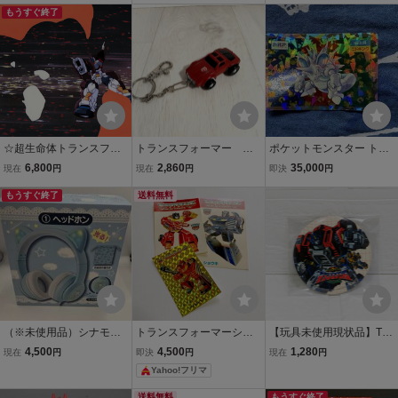
②・TRANSFORMERS・
もうすぐ終了
RANSFORMERS・やま
sm Sticker Vintage
やまだたかひろ・タカ
だたかひろ・タカラ・ビ
ラ・ビッグコンボイ
ッグコンボイ
☆超生命体トランスフォ
トランスフォーマー チ
ポケットモンスター トッ
ーマー★ビーストウォー
ャージャー ミニボット
プサン シール No.034 ニ
6,800
2,860
35,000
現在
円
現在
円
即決
円
ズネオ・セル画５点set
キーチェーン タカラ 当
ドキング プリズム キラ p
③・TRANSFORMERS・
もうすぐ終了
時もの レトロ ヴィンテー
送料無料
okemon topsun prism stic
やまだたかひろ・タカ
ジ transformers TAKA
ker
ラ・ビッグコンボイ
RA vintage TO68
（※未使用品）シナモロ
トランスフォーマーシー
【玩具未使用現状品】TA
ール当たりくじ ① ヘッド
ルセット
KARA / タカラ：超ロボッ
4,500
4,500
1,280
現在
円
即決
円
現在
円
ホン
ト生命体 トランスフォー
Yahoo!フリマ
マー マイクロン伝説 缶バ
ッジ
送料無料
もうすぐ終了