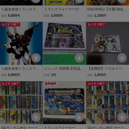
☆超生命体トランスフォ
トランスフォーマーぴあ
03w28401/【大量18kg以
ーマー★ビーストウォー
(トランスフォーマー博TR
上セット】ポケットモン
6,800
2,000
1,100
現在
円
現在
円
現在
円
ズネオ・セル画５点set
ANSFORMERS EXPO公
スター メザスタ フレンダ
⑦・TRANSFORMERS・
もうすぐ終了
式ブック'14※超特大両面
等 まとめ/ピカチュウ スペ
もうすぐ終了
やまだたかひろ・タカ
ポスター付)タカラトミー
シャル 25周年/リザード
ラ・ビッグコンボイ
玩具,梶田達二,上田信
ン/ゲンガー等
☆超生命体トランスフォ
ジャンク 当時物 非売品
【未開封】ソウルイータ
ーマー★ビーストウォー
映画版 ビーストウォーズ
ー デス・ザ・キッド フィ
6,800
1
1,000
現在
円
現在
円
現在
円
ズネオ・セル画５点set
超生命体トランスフォー
ギュア 少年ガンガン11月
⑧・TRANSFORMERS・
もうすぐ終了
マー B5下敷き コンボイ
送料無料
号付録 ソウルイータース
もうすぐ終了
やまだたかひろ・タカ
メガトロン Beast Wars Tr
イング Vol.2 非売品
ラ・ビッグコンボイ
ansformers
SDガンダム外伝 カードダ
トランスフォーマー デ
SDガンダム外伝 カードダ