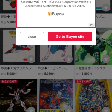
即決◆ 4 黄プリズム ラン
即決◆ 6 黄プリズム ダウ
即決◆ 17 黄プリズム ス
ダー プリテンダー トラン
ロス プリテンダー トラン
ーパージンライ ゴッドマ
5,980
5,980
5,980
即決
円
即決
円
即決
円
スフォーマー prism sticke
スフォーマー prism sticke
スター トランスフォーマ
r Wシール シール タカラ T
r Wシール シール タカラ T
ー prism sticker Wシール
もうすぐ終了
AKARA ダブルシール tran
AKARA ダブルシール tran
シール タカラ TAKARA tr
close
Go to Buyee site
sformers
sformers
ansformers
即決◆ 1 黄プリズム メタ
即決◆ 18 ピンク シック
☆超生命体トランスフォ
ルホーク プリテンダー ト
スナイト ピューマ トラン
ーマー★ビーストウォー
5,980
5,980
6,800
即決
円
即決
円
現在
円
ランスフォーマー prism st
スフォーマー マイナー pri
ズネオ・セル画５点⑤・T
icker シール タカラ TAKA
もうすぐ終了
sm sticker Wシール シー
RANSFORMERS・やま
もうすぐ終了
RA ダブルシール transfor
ル タカラ TAKARA transfo
だたかひろ・タカラ・ビ
mers
rmers
ッグコンボイ