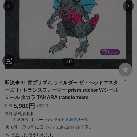
1
/
10
1
即決◆ 11 青プリズム ワイルダー ザ・ヘッドマスタ
ーズｊr トランスフォーマー prism sticker Wシール
シール タカラ TAKARA transformers
5,980
円
即決
（税0円）
落札者負担
送料
配送方法
レターパックライト
配送方法一覧
0
件
8月11日（火）22時29分
終了予定
目立った傷や汚れなし