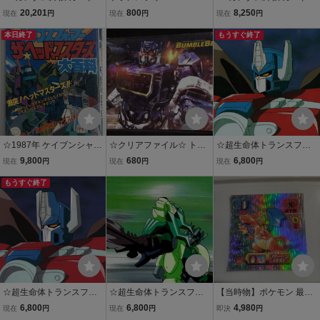
ス 初版 全228種類 キラコ
ストロン カード サイ
ス ネオバトル パート1〜1
20,201
800
8,250
現在
円
現在
円
現在
円
ンプ 1989〜96年製 スペ
バトロン テレホンサー
0弾 全60種類 キラコンプ
シャル'95 本弾 バンダイ
本日終了
ビス TAKARA
ホロバトル 初版 GUNDA
もうすぐ終了
GUNDAM carddass Prism
M carddass Prism comple
complete set ①
te set ②
☆1987年 ケイブンシャ
☆クリアファイル☆ トラ
☆超生命体トランスフォ
トランスフォーマー ザ・
ンスフォーマー Transfor
ーマー★ビーストウォー
9,800
680
6,800
現在
円
現在
円
現在
円
ヘッドマスターズ大百科
mers バンブルビー Bum
ズネオ・セル画５点set
初版 昭和レトロ 80s 80年
もうすぐ終了
blebee サウンドウェー
①・TRANSFORMERS・
代 本
ブ A4クリアファイル /T97
やまだたかひろ・タカ
ラ・ビッグコンボイ
☆超生命体トランスフォ
☆超生命体トランスフォ
【当時物】ポケモン 最強
ーマー★ビーストウォー
ーマー★ビーストウォー
シール列伝 リザードン プ
6,800
6,800
4,980
現在
円
現在
円
即決
円
ズネオ・セル画５点set
ズネオ・セル画５点④・T
リズム キラ Charizard Pri