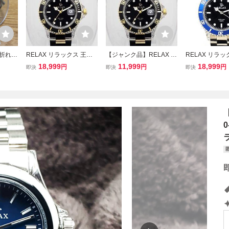
冠折れロ
RELAX リラックス 王冠
【ジャンク品】RELAX リ
RELAX リラッ
ーペチ
ロゴ SUB15-MGS カスタ
ラックス 王冠ロゴ SUB1
ロゴ SUB14-
18,999
11,999
18,999
円
円
円
即決
即決
即決
レッド
ム腕時計 ダイバー コンビ
5-MGS カスタム腕時計 ダ
腕時計 ダイバー
黒文字盤 24H回転ベゼル
イバー コンビ 黒文字盤 2
黒文字盤 24H
世田谷ベース
4H回転ベゼル 世田谷ベー
世田谷ベース
ス 所ジョージ