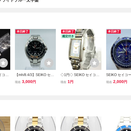
 ブライトブルー文字盤
本日終了
本日終了
本日終了
鑑定付き
セイコー
【mh/8.4/3】SEIKO セイ
◇1円◇ SEIKO セイコー
SEIKO セイコ
レンダ
コー パーペチュアルカレ
腕時計 1F21-5C00 LUCE
ラフ 100M 7T9
3,000
1
2,000
円
円
円
現在
現在
現在
】シルバ
ンダー GMT 8F56-0020
NT ルーセント QUARTZ
ルー文字盤 クォ
クォーツ
クォーツ 黒文字盤 10BA
クォーツ QZ スクエア 3針
ズ腕時計
アリ
R デイト メンズ 腕時計
ブルー系文字盤 ヴィンテ
ージ 不動品