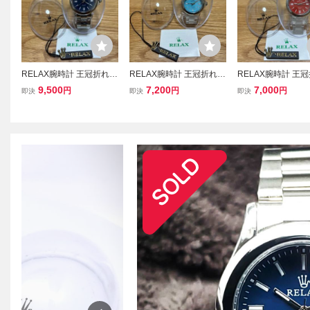
RELAX腕時計 王冠折れロ
RELAX腕時計 王冠折れロ
RELAX腕時計 王
ゴ オールスターパーペチ
ゴ オールスターパーペチ
ゴ オールスターパ
9,500
7,200
7,000
円
円
円
即決
即決
即決
ュアル 文字盤ネイビー
ュアル ライトブルー文字
ュアル ビビット
世田谷ベース
盤 夏らしい爽やかブル
世田谷ベース
ー