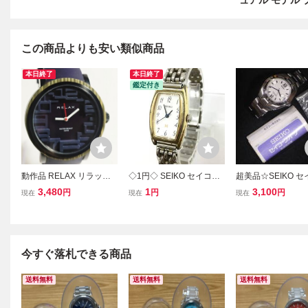
ュアル モデル
この商品よりも安い類似商品
本日終了
本日終了
鑑定付き
動作品 RELAX リラック
◇1円◇ SEIKO セイコー
超美品☆SEIKO 
ス ブラック文字盤 クォー
腕時計 1F21-5C10 NOIE
パーペチュアルカ
3,480
1
3,100
円
円
円
現在
現在
現在
ツ メンズ腕時計 稼働品 A
ノイエ QUARTZ クォーツ
ー【8F32-0010
452
QZ トノー型 アナログ 3針
ー文字盤 メンズ 
シルバー文字盤 リューズ
腕時計 稼働品☆訳
壊れ 不動品
今すぐ落札できる商品
送料無料
送料無料
送料無料