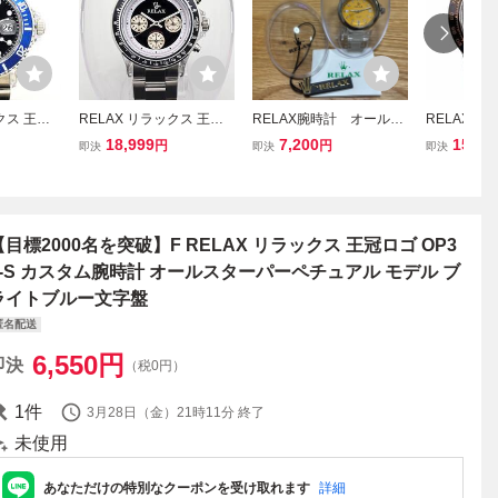
クス 王冠
RELAX リラックス 王冠
RELAX腕時計 オールス
RELAX リ
S カスタム
ロゴ D5-S ヴィンテージ
ターパーペチャル イエ
ロゴ D23-
18,999
7,200
15,99
円
円
即決
即決
即決
 青サブ
カスタム腕時計 世界で最
ロー文字盤スケルトンベ
ロノ高級感
回転ベゼル
も人気のポール ニューマ
ルト
ゴールドと
ン腕時計 黒文字盤 世田谷
ドストラッ
ベース 所ジョージ
字盤 世田
【目標2000名を突破】F RELAX リラックス 王冠ロゴ OP3
0-S カスタム腕時計 オールスターパーペチュアル モデル ブ
ライトブルー文字盤
匿名配送
6,550
円
即決
（税0円）
1
件
3月28日（金）21時11分
終了
未使用
あなただけの特別なクーポンを受け取れます
詳細