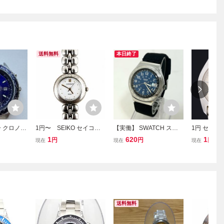
送料無料
本日終了
ー クロノグ
1円〜 SEIKO セイコー L
【実働】 SWATCH スウ
1円 セイコ
2-0CF0 ブ
UCENT ルーセント 1F21-
ォッチ デイト アナログ
アルカレンダー
1
620
1
円
円
円
現在
現在
現在
ーツ メン
0E40 レディース QZ 腕時
クオーツ 青文字盤 ブルー
0 9N0274
計 白文字盤
メンズ ブラックベルト 腕
シルバー文
時計 ウォッチ シルバー
時計 05830
稼動品
送料無料