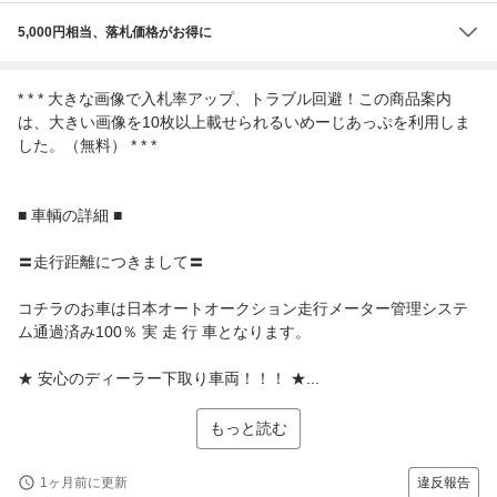
5,000円相当、落札価格がお得に
* * * 大きな画像で入札率アップ、トラブル回避！この商品案内
は、大きい画像を10枚以上載せられるいめーじあっぷを利用しま
した。（無料） * * *
■ 車輌の詳細 ■
〓走行距離につきまして〓
コチラのお車は日本オートオークション走行メーター管理システ
ム通過済み100％ 実 走 行 車となります。
★ 安心のディーラー下取り車両！！！ ★...
もっと読む
1ヶ月前に更新
違反報告