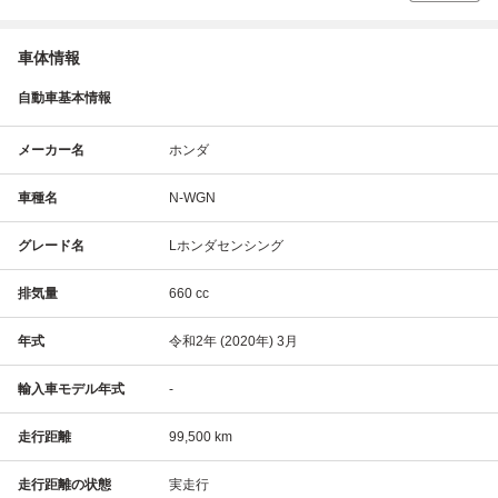
車体情報
自動車基本情報
メーカー名
ホンダ
車種名
N-WGN
グレード名
Lホンダセンシング
排気量
660 cc
年式
令和2年 (2020年) 3月
輸入車モデル年式
-
走行距離
99,500 km
走行距離の状態
実走行