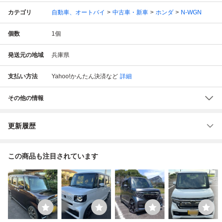
カテゴリ
自動車、オートバイ
中古車・新車
ホンダ
N-WGN
個数
1
個
発送元の地域
兵庫県
支払い方法
Yahoo!かんたん決済
など
詳細
その他の情報
更新履歴
この商品も注目されています