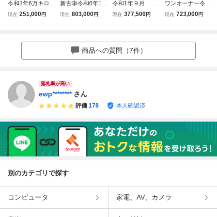
令和3年6万キロ
新古車令和6年1万
令和1年９月 ホ
ワンオーナー令和
ー ホンダN BOX
キロー ワンオー
ンダN-BOX カス
6年1万キロー ワ
251,000
803,000
377,500
723,000
現在
円
現在
円
現在
円
現在
円
カスタマイズ L
ナー ホンダN B
タムG.L ホンダセ
ンオーナー ホン
ホンダセンシン
OX Lホンダベース
ンシング4WD ナ
ダN BOX カスタ
グ 後期 純粋ナ
グレードセンシン
ビTV ETC バッ
ム L スタイルPK
ビ地デジ バック
グ 純正ナビ
クカメラ 純正15
G 純粋10インチナ
商品への質問（7件）
カメラ 車検付10
バックカメラ 車
インチターボ用 ア
ビ地デジ バック
年1月迄
検10年8月迄
ルミ 売り切り
カメラ 車検9年1
月迄
落札率が高い
ewp********
さん
評価
178
本人確認済
別のカテゴリで探す
コンピュータ
家電、AV、カメラ