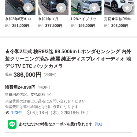
令和3年6万キロ
令和1年９月 ホ
H28ハイブリッド
売切◆車検R9年9
ー ホンダN BOX
ンダN-BOX カス
日産セレナ ハイウ
月/走行72300km
251,000
377,500
156,000
303,000
現在
円
現在
円
現在
円
現在
円
カスタマイズ L
タムG.L ホンダセ
ェイスター☆車検
◆H30年式シトロ
ホンダセンシン
ンシング4WD ナ
R9/8☆両側パワー
エンC3シャイン◆
グ 後期 純粋ナ
ビTV ETC バッ
スライドドア☆T
ナビ地デジ/レーン
ビ地デジ バック
クカメラ 純正15
V,ナビ,バックカメ
キープアシスト/B
★令和2年式 検R9/3迄 99.500km Lホンダセンシング 内外
カメラ 車検付10
インチターボ用 ア
ラ,ETC☆フリップ
カメラ/クルコン/E
年1月迄
ルミ 売り切り
ダウンモニター
TC★機関快調/綺
装クリーニング済み 綺麗 純正ディスプレイオーディオ 地
麗
デジTV ETC バックカメラ
386,000
円
現在
（税0円）
諸費用
24,890円
（税0円）
諸費用の内訳、支払総額
諸費用の詳細は出品者にお問い合わせください
諸費用は落札金額とは別に必要になります
123
件
6月18日（木）22時18分
終了
あなただけの特別なクーポンを受け取れます
詳細