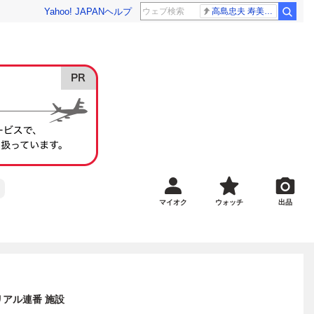
Yahoo! JAPAN
ヘルプ
高島忠夫 寿美花代さん死去
マイオク
ウォッチ
出品
シリアル連番 施設