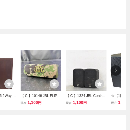
26 2Way ブ
【 C 】10149 JBL FLIP6
【 C 】1324 JBL Control
☆【1円ス
ピーカー
ポータブルBluetoothスピ
3 Pro スピーカー ジェー
ク】JBL PR
1,100
1,100
1
円
円
円
現在
現在
現在
済み 訳あ
ーカー ジェービーエル 31
ビーエル 3248299
L Control
97227
ー 2台セッ