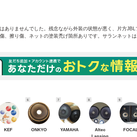
6
7
8
9
KEF
ONKYO
YAMAHA
Altec
FOCA
Lansing