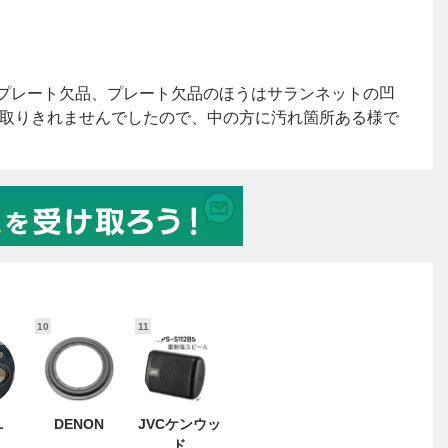
10
11
L
DENON
JVCケンウッ
ド