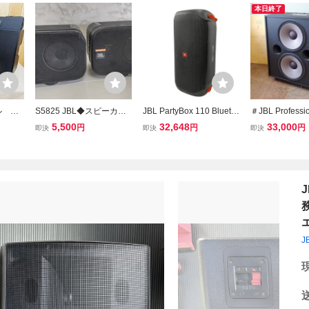
本日終了
ル CO
S5825 JBL◆スピーカー
JBL PartyBox 110 Blueto
＃JBL Professi
スピーカ
ペア◆CONTROL1/オー
othスピーカー ジェービー
映画館用 スピー
5,500
32,648
33,000
円
円
円
即決
即決
即決
ディオ/ジェービーエル 通
エル 音響機材 中古 H114
音出し確認済 No
電○ 音出し○ 現状品
50227
J
J