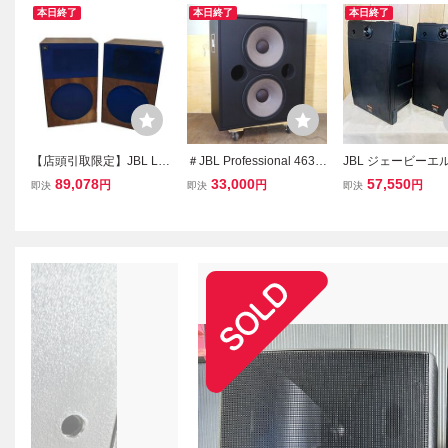
本日終了
本日終了
本日終了
【店頭引取限定】JBL L8
＃JBL Professional 4639
JBL ジェービーエ
8 Nova ペア スピーカー
映画館用 スピーカー 1台
NTROL 12SR 
89,078
33,000
57,550
円
円
円
即決
即決
即決
ジェービーエル 音響機材
音出し確認済 No.5
ーペア
オーディオ 中古 直 B1139
3713