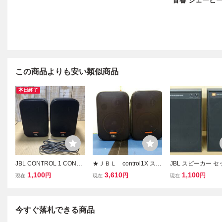
音響 ジェービ
この商品よりも安い類似商品
本日終了
JBL CONTROL 1 CONTR
★ＪＢＬ control1X スピ
JBL スピーカー セッ
OL1 ジェービーエル オー
ーカー ジェービーエル
12B MkⅡ CONTR
1,100
3,610
1,100
円
円
円
現在
現在
現在
ディオ機器 ペア スピーカ
★
NITOR オーディオ
ー ジャンク
響機器 ジェービー
今すぐ落札できる商品