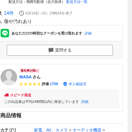
配送方法
飛脚宅配便（佐川急便）
配送方法一覧
14
件
6月14日（日）23時24分
終了
傷や汚れあり
あなただけの特別なクーポンを受け取れます
詳細
質問する
落札率が高い
MASA
さん
評価
1759
本人確認済
スピード発送
この出品者は平均24時間以内に発送しています
詳細
商品情報
カテゴリ
家電、AV、カメラ
オーディオ機器