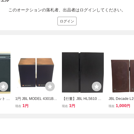
ーエル
このオークションの落札者、出品者はログインしてください。
ログイン
ト 43
1円 JBL MODEL 4301B C
【行董】JBL HLS610 ペ
JBL Decade L
OL MO
ONTROL MONITOR 2WA
ア 2WAYブックシェルフ
ックシェルフス
1
1
1,000
円
円
円
現在
現在
現在
機器 音
Y スピーカー 出音確認済
型スピーカー Made in US
ペア 音出し確認
エル
み ジェイビーエル
A 音響機器 音出し確認済
り品
み 現状品 MK356APU18