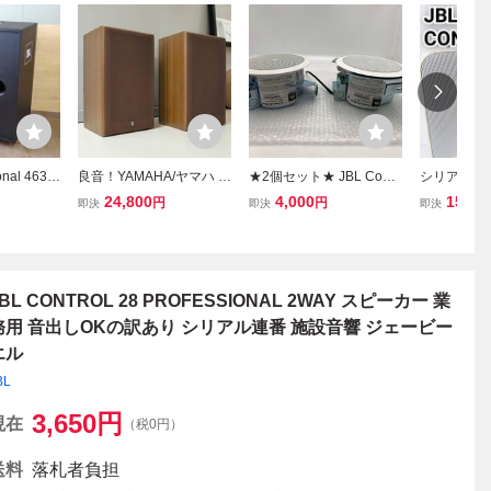
onal 4639
良音！YAMAHA/ヤマハ N
★2個セット★ JBL Contr
シリアル連番 
カー 1台
S-451 2WAY ペア ブック
ol 24C Micro 天井埋め
ROL X コ
24,800
4,000
15,98
円
円
即決
即決
即決
.6
シェルフスピーカー 出音
込み型2Way スピーカー
ウェイスピ
快調！ シリアル連番 8Ω 2
ム ペア コ
梱包発送 ys997
カー ジェ
BL CONTROL 28 PROFESSIONAL 2WAY スピーカー 業
務用 音出しOKの訳あり シリアル連番 施設音響 ジェービー
エル
BL
3,650
円
現在
（税0円）
送料
落札者負担