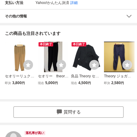
支払い方法
Yahoo!かんたん決済
詳細
その他の情報
この商品も注目されています
本日終了
本日終了
セオリーリュクス
セオリー theory
良品 Theory セオ
Theory ジョガー
theory luxe FLOW
ジョガーパンツ
リー ノーカラー
パンツ・XS△セオ
3,800
5,000
4,500
2,580
即決
円
現在
円
現在
円
即決
円
IRYN ジョガーパ
2023 黒 ブラッ
ジャケット ジョガ
リー/キャリア/イ
ンツ イージー テ
ク イージーパン
ーパンツ スーツ
ージーパンツ/裾リ
ーパード 38 ベー
ツ ウエストゴム
セットアップ イー
ブ/レディース/26
ジュ /HS ■OS レ
現行タグ テーパ
ジーウエスト 2 黒
弥3-20
ディース
ード 洗える 日
ブラック
質問する
本製 スラックス
落札率が高い