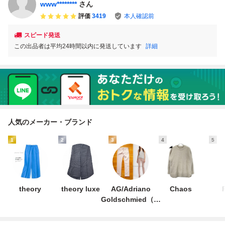
www********
さん
評価
3419
本人確認前
スピード発送
この出品者は平均24時間以内に発送しています
詳細
人気のメーカー・ブランド
1
2
3
4
5
theory
theory luxe
AG/Adriano
Chaos
Goldschmied（フ
ァッション）