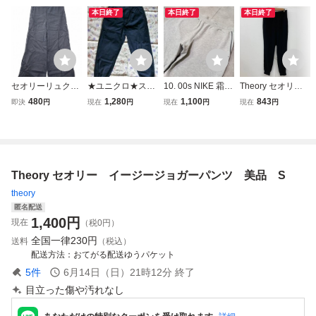
本日終了
本日終了
本日終了
セオリーリュクス
★ユニクロ★スト
10. 00s NIKE 霜降
Theory セオリー
theory luxe リネン
レッチイージージ
りグレー スウェッ
CL SLIM JOGGER
480
1,280
1,100
843
即決
円
現在
円
現在
円
現在
円
混 イージー ワイ
ョガーパンツ★未
ト ワイド ジョガ
GZ POWDER CR
ドパンツ 38(M) N
使用品タグ付き★
ーパンツ イージー
EPE ジョガーパン
AVY(ネイビー) 春
Sサイズ★Navy★
ナイキ 刺繍スウォ
ツ ブラック サイ
夏 レディース
372-484805★
ッシュロゴ テーパ
ズP[TP00730]
ード メンズLy906
Theory セオリー イージージョガーパンツ 美品 S
theory
匿名配送
1,400
円
現在
（税0円）
全国一律
230円
送料
（税込）
配送方法
おてがる配送ゆうパケット
5
件
6月14日（日）21時12分
終了
目立った傷や汚れなし