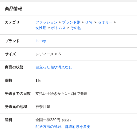
商品情報
カテゴリ
ファッション
ブランド別
せ/そ
セオリー
女性用
ボトムス
その他
ブランド
theory
サイズ
レディース
S
商品の状態
目立った傷や汚れなし
個数
1
個
発送までの日数
支払い手続きから1～2日で発送
発送元の地域
神奈川県
送料
全国一律
230円
（税込）
配送方法の詳細、都道府県を変更