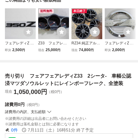
送料無料
本日終了
フェアレディZ エ
Z33 フェアレデ
RZ34 純正アルミ
フェアレディZ エ
ンブレム 日産 350
ィZ 260km/hメ
RAYS製 鍛造 4枚
ンブレム 日産 350
2,500
25,000
74,800
2,000
即決
円
現在
円
現在
円
即決
円
Z Z33 北米仕様 U
ーター
セット リム傷あり
Z 370Z Z33 Z34
SDM ブラック
格安 19X9.5J+40/
北米仕様 USDM
10J+30 日産 流用
シルバー
Z33 Z34 フェアレ
売り切り フェアフェアレディZ33 2シータ- 車幅公認
ディZ JDM
済マツダソウルレットにレインボーフレーク、全塗装
1,050,000
円
現在
（税0円）
諸費用
0円
（税0円）
諸費用の内訳、支払総額
諸費用の詳細は出品者にお問い合わせください
諸費用は落札金額とは別に必要になります
0
件
7月11日（土）16時51分
終了予定