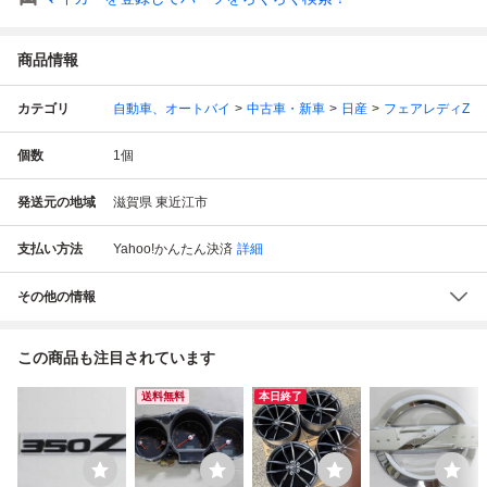
商品情報
カテゴリ
自動車、オートバイ
中古車・新車
日産
フェアレディZ
個数
1
個
発送元の地域
滋賀県 東近江市
支払い方法
Yahoo!かんたん決済
詳細
その他の情報
この商品も注目されています
送料無料
本日終了