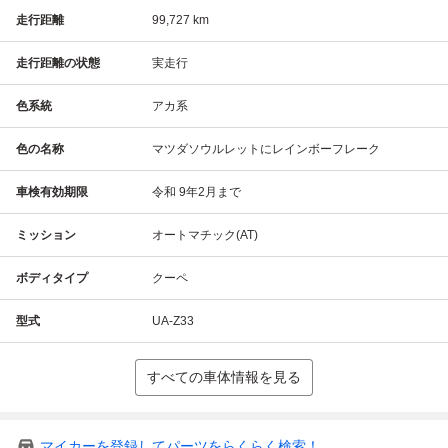
走行距離
99,727 km
走行距離の状態
実走行
色系統
アカ系
色の名称
マツダソウルレットにレインボーフレーク
車検有効期限
令和 9年2月まで
ミッション
オートマチック(AT)
ボディタイプ
クーペ
型式
UA-Z33
すべての車体情報を見る
マイカーを登録してパーツをらくらく検索！