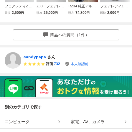
フェアレディZ エ
Z33 フェアレデ
RZ34 純正アルミ
フェアレディZ エ
ンブレム 日産 350
ィZ 260km/hメ
RAYS製 鍛造 4枚
ンブレム 日産 350
2,500
25,000
74,800
2,000
即決
円
現在
円
現在
円
即決
円
Z Z33 北米仕様 U
ーター
セット リム傷あり
Z 370Z Z33 Z34
SDM ブラック
格安 19X9.5J+40/
北米仕様 USDM
10J+30 日産 流用
シルバー
Z33 Z34 フェアレ
商品への質問（1件）
ディZ JDM
candypapa
さん
評価
732
本人確認前
別のカテゴリで探す
コンピュータ
家電、AV、カメラ