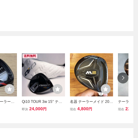
送料無料
ーラーメ
Qi10 TOUR 3w 15° テー
名器 テーラーメイド 201
テーラーメイ
ルス プラス
ラーメイド フェアウェイ
6 M2 フェアウェイウッド
アウェイウッ
24,000
4,800
22,00
円
円
即決
現在
現在
付 / Tayl
ウッド ヘッドとカバーの
3W 15° ヘッドのみ カバ
H Plus Qi
み
ーなし
0 ツアー ステ