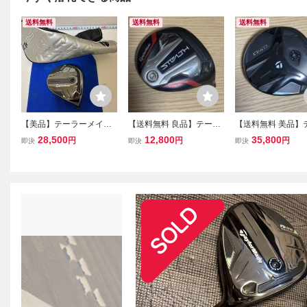
送料無料
送料無料
送料無料
【美品】テーラーメイド
【送料無料 良品】テーラ
【送料無料 美品】
Qi35 3WHL フェアウェイ
ーメイド 3W ステルス 1
ーメイド 5W Qi4D 
28,500
12,800
35,800
円
円
円
即決
即決
即決
ウッド 16.5度 日本正規品
5° ヘッド カバー付 / STE
ッド フェアウェイ
ヘッド&ヘッドカバーSET
ALTH フェアウェイウッ
/ TaylorMade Qi4D
FW コアモデル 3HL 16.
ド Qi4D Qi35 Qi10 SIM シ
最新 Qi35 Qi10 
5° 4w
ム AA