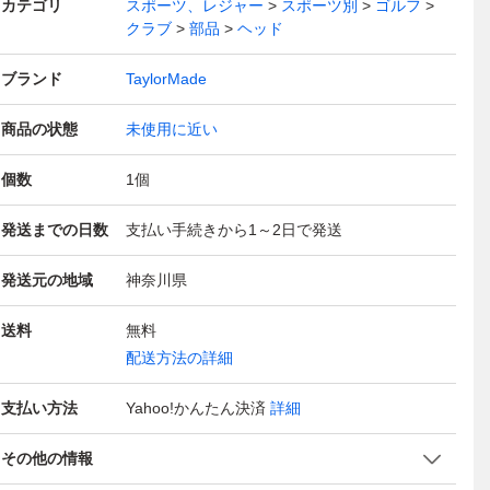
カテゴリ
スポーツ、レジャー
スポーツ別
ゴルフ
クラブ
部品
ヘッド
ブランド
TaylorMade
商品の状態
未使用に近い
個数
1
個
発送までの日数
支払い手続きから1～2日で発送
発送元の地域
神奈川県
送料
無料
配送方法の詳細
支払い方法
Yahoo!かんたん決済
詳細
その他の情報