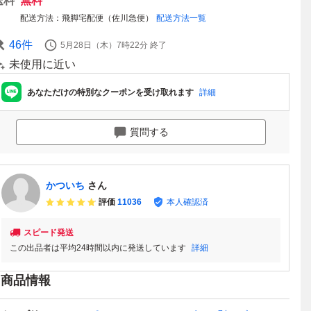
送料
無料
配送方法
飛脚宅配便（佐川急便）
配送方法一覧
46
件
5月28日（木）7時22分
終了
未使用に近い
あなただけの特別なクーポンを受け取れます
詳細
質問する
かついち
さん
評価
11036
本人確認済
スピード発送
この出品者は平均24時間以内に発送しています
詳細
商品情報