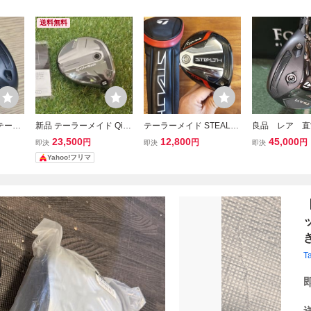
送料無料
テーラ
新品 テーラーメイド Qi35
テーラーメイド STEALTH
良品 レア 直
18° ヘ
フェアウェイウッド ヘッ
PLUS フェアウェイウッ
定 テーラーメイ
23,500
12,800
45,000
円
円
円
即決
即決
即決
ウッド
ド単品 3w 15度 FW 日本
ド 3W 15° ヘッドのみ カ
フェアウェイウッ
Yahoo!フリマ
 2026
正規品 ヘッドカバー無し
バーあり ステルス プラス
9 24度 REAX
ステルス
ス S ヘッドカ
T