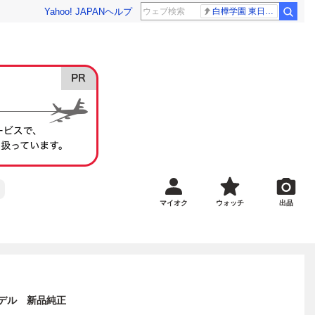
Yahoo! JAPAN
ヘルプ
白樺学園 東日大昌平
マイオク
ウォッチ
出品
モデル 新品純正