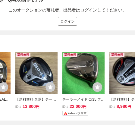
き QI4Dの前作モデル
このオークションの落札者、出品者はログインしてください。
ログイン
送料無料
送料無料
送料無料
ALTH
【送料無料 名器】テーラ
テーラーメイド Qi35 フェ
【送料無料】テ
イウッ
ーメイド 5W SIM2 19° ヘ
アウェイウッド 3W 15度
イド 3W ステ
13,800
22,000
8,980
円
円
円
即決
即決
即決
のみ カ
ッド フェアウェイウッド
ヘッドのみ
15° ヘッド カバー
Yahoo!フリマ
 プラス
/ シム2 Qi4D Qi35 Qi10 S
orMade STEALT
TEALTH ステルス SIM
4D Qi35 Qi1
ルス2 SIM2