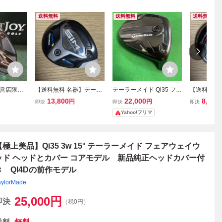
送料無料
送料無料
送料無料
営店限
【送料無料 名器】テーラ
テーラーメイド Qi35 フェ
【送料無料
ド Qi4D
ーメイド 5W SIM2 19° ヘ
アウェイウッド 3W 15度
イド 3W 
13,800
22,000
8,980
円
円
即決
即決
即決
ド 9W #
ッド フェアウェイウッド
ヘッドのみ
15° ヘッド 
Yahoo!フリマ
 55 フレック
/ シム2 Qi4D Qi35 Qi10 S
orMade STE
バー付き
TEALTH ステルス SIM
4D Qi35 
ルス2 SIM2
【極上美品】Qi35 3w 15° テーラーメイド フェアウェイウ
ッド ヘッドとカバー コアモデル 新品純正ヘッドカバー付
き QI4Dの前作モデル
aylorMade
25,000
円
即決
（税0円）