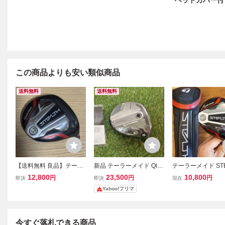
ヘッドカバー付
この商品よりも安い類似商品
送料無料
送料無料
【送料無料 良品】テーラ
新品 テーラーメイド Qi35
テーラーメイド STE
ーメイド 3W ステルス 1
フェアウェイウッド ヘッ
PLUS フェアウェ
12,800
23,500
10,800
円
円
円
即決
即決
現在
5° ヘッド カバー付 / STE
ド単品 3w 15度 FW 日本
ド 3W 15° ヘッド
Yahoo!フリマ
ALTH フェアウェイウッ
正規品 ヘッドカバー無し
バーあり ステルス
ド Qi4D Qi35 Qi10 SIM シ
ム AA
今すぐ落札できる商品