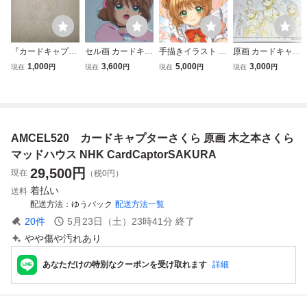
『カードキャプタ
セル画 カードキャ
手描きイラスト
原画 カードキャプ
ーさくら』木之本
プターさくら 木
木之本桜 カード
ターさくら CSg0
1,000
3,600
5,000
3,000
現在
円
現在
円
現在
円
現在
円
桜 原画・セル画・
之本さくら
キャプターさく
451
動画 動画単品
ら 原画 コピッ
ク A4
AMCEL520 カードキャプターさくら 原画 木之本さくら
マッドハウス NHK CardCaptorSAKURA
29,500
円
現在
（税0円）
着払い
送料
配送方法
ゆうパック
配送方法一覧
20
件
5月23日（土）23時41分
終了
やや傷や汚れあり
あなただけの特別なクーポンを受け取れます
詳細