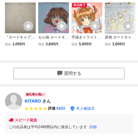
本日終了
『カードキャプタ
セル画 カードキャ
手描きイラスト
原画 カードキャプ
ーさくら』木之本
プターさくら 木
木之本桜 カード
ターさくら CSg0
1,000
3,600
5,000
3,000
現在
円
現在
円
現在
円
現在
円
桜 原画・セル画・
之本さくら
キャプターさく
451
動画 動画単品
ら 原画 コピッ
ク A4
質問する
落札率が高い
KITARO
さん
評価
5433
本人確認済
スピード発送
この出品者は平均24時間以内に発送しています
詳細