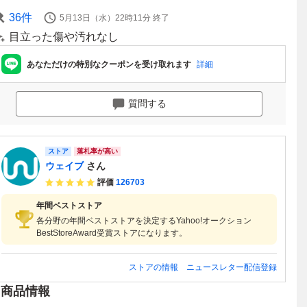
36
件
5月13日（水）22時11分
終了
目立った傷や汚れなし
あなただけの特別なクーポンを受け取れます
詳細
質問する
ストア
落札率が高い
ウェイブ
さん
評価
126703
年間ベストストア
各分野の年間ベストストアを決定するYahoo!オークション
BestStoreAward受賞ストアになります。
ストアの情報
ニュースレター配信登録
商品情報