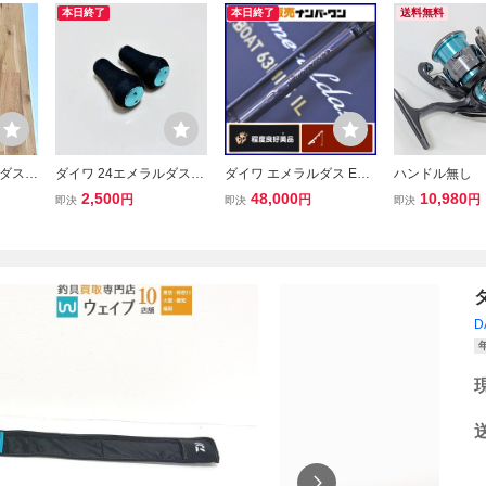
本日終了
本日終了
送料無料
ダス E
ダイワ 24エメラルダスX
ダイワ エメラルダス EX
ハンドル無し
-SM
LT2500-DH 純正 EVA ハ
BOAT 63MLS-IL DAIWA
管136jF 24
2,500
48,000
10,980
円
円
円
即決
即決
即決
ロッド
ンドルノブ
スピニングロッド ティッ
LT2500-XH-
ート
プラン ボートエギング
+スプール 
D