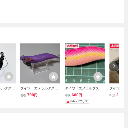
送料無料
本日終了
ラルダスX
ダイワ エメラルダスボ
ダイワ「エメラルダス
ダイワ エ
DH ロータ
ート3.5-30g RV ラト
ボート」
ト2 3.5号 
790
600
2,090
円
円
現在
即決
即決
ルバージョン 美品
ピンク杉/
Yahoo!フリマ
ピンク/青 