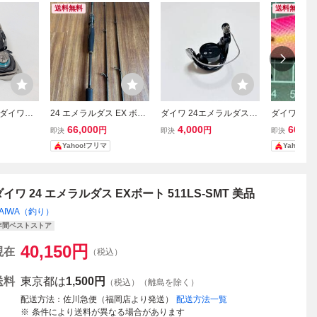
送料無料
送料無料
 ダイワ
24 エメラルダス EX ボー
ダイワ 24エメラルダスX
ダイワ「
エメラルダスX
ト BOAT 70MLS-SMT/68
LT2500-XH-DH ロータ
ボート」
66,000
4,000
600
円
円
円
即決
即決
即決
DH 本体
LS-SMT・W ティップラ
ー
Yahoo!フリマ
Yahoo!
セット
ン ダイワ
ダイワ 24 エメラルダス EXボート 511LS-SMT 美品
AIWA（釣り）
年間ベストストア
40,150
円
現在
（税込）
送料
東京都は
1,500円
（税込）（離島を除く）
配送方法
佐川急便（福岡店より発送）
配送方法一覧
条件により送料が異なる場合があります