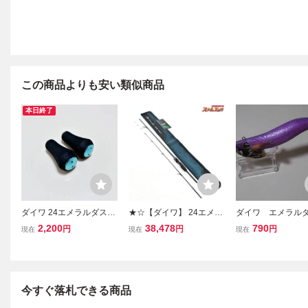
この商品よりも安い類似商品
本日終了
ダイワ 24エメラルダスX
★☆【ダイワ】 24エメラ
ダイワ エメラル
LT2500-DH 純正 EVA ハ
ルダス エア BTボート 65
ート 3.5-50g R
2,200
38,478
790
円
円
円
現在
現在
現在
ンドルノブ
MLS-S・K DAIWA EMER
トルバージョン
ALDAS AIR BOAT アオリ
イカ K_147★☆v47850
今すぐ落札できる商品