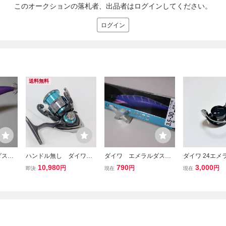
このオークションの落札者、出品者はログインしてください。
ログイン
送料無料
ダスボ
ハンドル無し ダイワ
ダイワ エメラルダスボ
ダイワ 24エメ
V ラ
管136jF 24エメラルダスX
ートⅡ3.5-30g 未使用
LT2500-XH-
10,980
790
3,000
円
円
円
即決
現在
現在
LT2500-XH-DH 本体
パープル杉
ー
+スプール セット