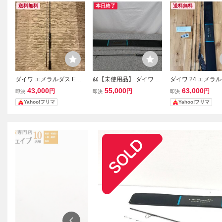
送料無料
本日終了
送料無料
ダイワ エメラルダス EX
@【未使用品】 ダイワ 24
ダイワ 24 エメラル
ボート 511LS-SMT
エメラルダス EX ボート 5
X BOAT 70ML/68L
43,000
55,000
63,000
円
円
円
即決
即決
即決
11LS-SMT ロッド 05803
T・W エギング
Yahoo!フリマ
Yahoo!フリマ
256 Emeraldas EX BOAT
エメラルダスEXボ